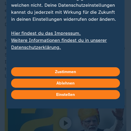
Luft- und Raumfahrt sowie Lebensmittel. Gleichzeitig
welchen nicht. Deine Datenschutzeinstellungen
eröffne das Abkommen Indien neue Exportchancen
kannst du jederzeit mit Wirkung für die Zukunft
nach Europa, etwa bei Textilien, Schmuck oder
in deinen Einstellungen widerrufen oder ändern.
Dienstleistungen.
Hier findest du das Impressum.
Weitere Informationen findest du in unserer
Nach Ansicht von Scholz gehe es dabei nicht nur um
Datenschutzerklärung.
konkrete Handelszahlen, sondern um ein strategisches
Signal: Indien werde für Europa "eine Alternative als
Investitionsstandort, als Produktionsstandort, als
Handelspartner" und trage so zur Diversifizierung von
Zustimmen
Lieferketten bei.
Ablehnen
Einstellen