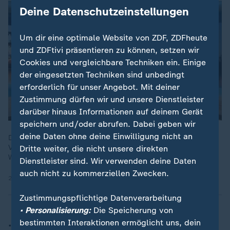
Deine Datenschutzeinstellungen
Um dir eine optimale Website von ZDF, ZDFheute
und ZDFtivi präsentieren zu können, setzen wir
Cookies und vergleichbare Techniken ein. Einige
der eingesetzten Techniken sind unbedingt
erforderlich für unser Angebot. Mit deiner
Zustimmung dürfen wir und unsere Dienstleister
darüber hinaus Informationen auf deinem Gerät
speichern und/oder abrufen. Dabei geben wir
deine Daten ohne deine Einwilligung nicht an
Die EU und Indien haben in Neu-Delhi nach jahrzehntelangen
Verhandlungen ein Freihandelsabkommen beschlossen. ZDF-
Dritte weiter, die nicht unsere direkten
Wirtschaftsexperte Florian Neuhann mit einer Einschätzung.
Dienstleister sind. Wir verwenden deine Daten
auch nicht zu kommerziellen Zwecken.
27.01.2026 | 1:22 min
Zustimmungspflichtige Datenverarbeitung
• Personalisierung:
Die Speicherung von
… was das Handelsabkommen
bestimmten Interaktionen ermöglicht uns, dein