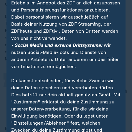
verändern wird
Erlebnis im Angebot des ZDF an dich anzupassen
und Personalisierungsfunktionen anzubieten.
Das Handelsabkommen werde nach Einschätzung von
Dabei personalisieren wir ausschließlich auf
Tobias Scholz vor allem die wirtschaftlichen
Basis deiner Nutzung von ZDF Streaming, der
Rahmenbedingungen zwischen beiden Partnern
ZDFheute und ZDFtivi. Daten von Dritten werden
spürbar verändern. Zentrale Folge seien deutlich
von uns nicht verwendet.
„
niedrigere Zölle in vielen Bereichen, wodurch
• Social Media und externe Drittsysteme:
Wir
europäische Produkte leichter Zugang zum indischen
nutzen Social-Media-Tools und Dienste von
Markt erhielten.
anderen Anbietern. Unter anderem um das Teilen
von Inhalten zu ermöglichen.
Du kannst entscheiden, für welche Zwecke wir
Es gibt eine Senkung der Zölle und
deine Daten speichern und verarbeiten dürfen.
der allgemeinen Handelsrestriktionen
Dies betrifft nur dein aktuell genutztes Gerät. Mit
in fast jedem Bereich.
"Zustimmen" erklärst du deine Zustimmung zu
unserer Datenverarbeitung, für die wir deine
Tobias Scholz
Einwilligung benötigen. Oder du legst unter
"Einstellungen/Ablehnen" fest, welchen
Besonders relevant sei das für die Bereiche Autos,
Zwecken du deine Zustimmung gibst und