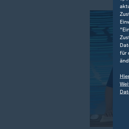
akt
Zus
Ein
"Ei
Zus
Dat
für
änd
Hie
Wei
Dat