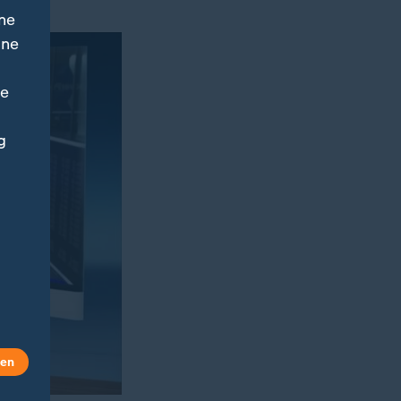
ne
ine
ne
g
len