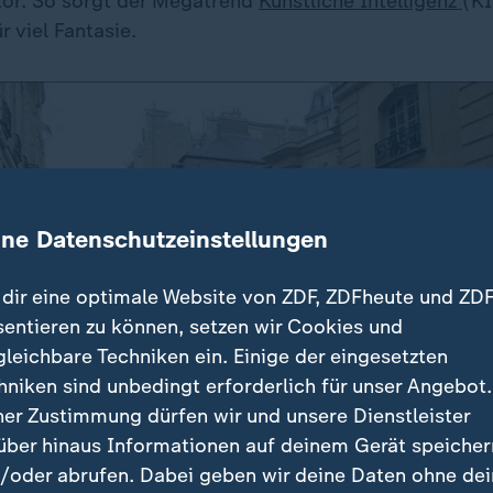
or. So sorgt der Megatrend
Künstliche Intelligenz
(KI
r viel Fantasie.
ine Datenschutzeinstellungen
dir eine optimale Website von ZDF, ZDFheute und ZDF
sentieren zu können, setzen wir Cookies und
gleichbare Techniken ein. Einige der eingesetzten
hniken sind unbedingt erforderlich für unser Angebot.
ner Zustimmung dürfen wir und unsere Dienstleister
über hinaus Informationen auf deinem Gerät speicher
/oder abrufen. Dabei geben wir deine Daten ohne de