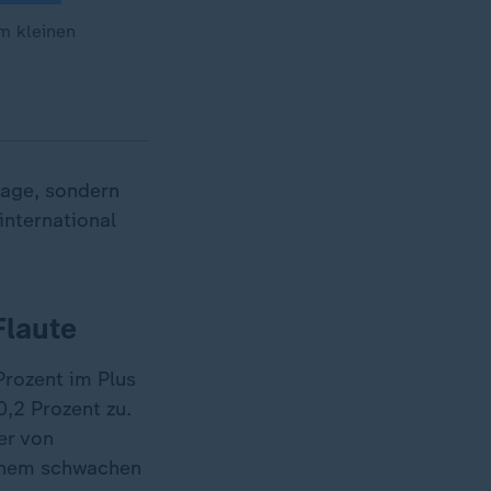
m kleinen
 Lage, sondern
international
Flaute
rozent im Plus
,2 Prozent zu.
er von
einem schwachen