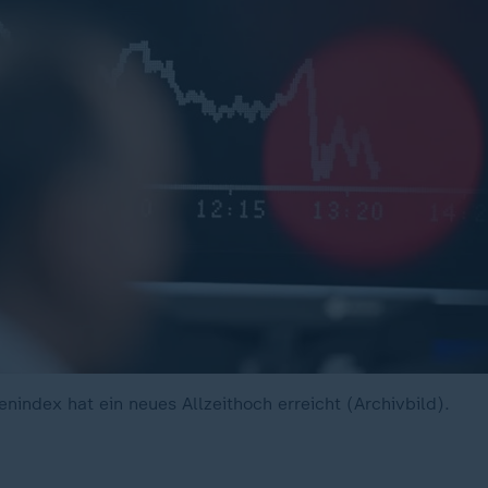
nindex hat ein neues Allzeithoch erreicht (Archivbild).