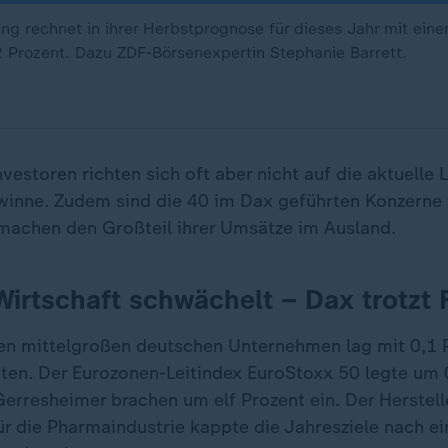
ng rechnet in ihrer Herbstprognose für dieses Jahr mit eine
Prozent. Dazu ZDF-Börsenexpertin Stephanie Barrett.
nvestoren richten sich oft aber nicht auf die aktuelle
winne. Zudem sind die 40 im Dax geführten Konzerne 
 machen den Großteil ihrer Umsätze im Ausland.
irtschaft schwächelt – Dax trotzt 
n mittelgroßen deutschen Unternehmen lag mit 0,1 P
ten. Der Eurozonen-Leitindex EuroStoxx 50 legte um 0
Gerresheimer brachen um elf Prozent ein. Der Herstell
r die Pharmaindustrie kappte die Jahresziele nach 