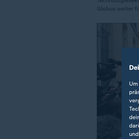
Technologiesekt
Globus weiter fü
De
Um 
prä
ver
Tec
dei
dar
und