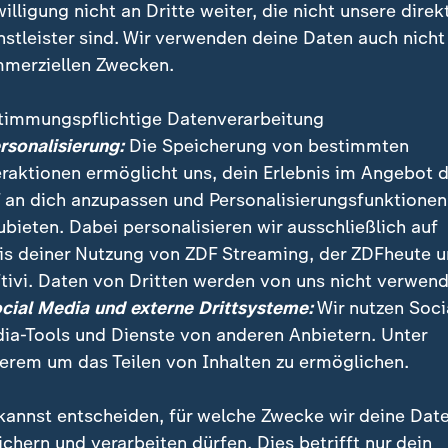
willigung nicht an Dritte weiter, die nicht unsere direk
nstleister sind. Wir verwenden deine Daten auch nicht
merziellen Zwecken.
gierungskrise stehen die Zeichen vorerst auf Entspannung: 
acron bis zum Wochenende einen neuen Premierminister ern
timmungspflichtige Datenverarbeitung
ersonalisierung:
Die Speicherung von bestimmten
eraktionen ermöglicht uns, dein Erlebnis im Angebot 
 an dich anzupassen und Personalisierungsfunktionen
 von Wall Street und Nikkei
ubieten. Dabei personalisieren wir ausschließlich auf
is deiner Nutzung von ZDF Streaming, der ZDFheute 
lt der Dax laut der Landesbank Helaba von der Wall S
tivi. Daten von Dritten werden von uns nicht verwend
 500 und der technologielastige Nasdaq 100 am Vor
ocial Media und externe Drittsysteme:
Wir nutzen Soci
llt hatten. In Japan hatte der Leitindex Nikkei ebenfa
ia-Tools und Dienste von anderen Anbietern. Unter
stellt. Der Dax-Rekord steht in starkem Gegensatz z
erem um das Teilen von Inhalten zu ermöglichen.
te in Deutschland.
kannst entscheiden, für welche Zwecke wir deine Dat
rechnet 2026 mit mehr Wachstum
ichern und verarbeiten dürfen. Dies betrifft nur dein