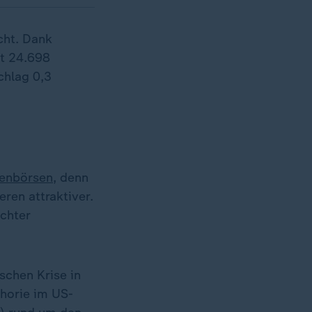
cht. Dank
it 24.698
chlag 0,3
ienbörsen
, denn
ren attraktiver.
chter
schen Krise in
horie im US-