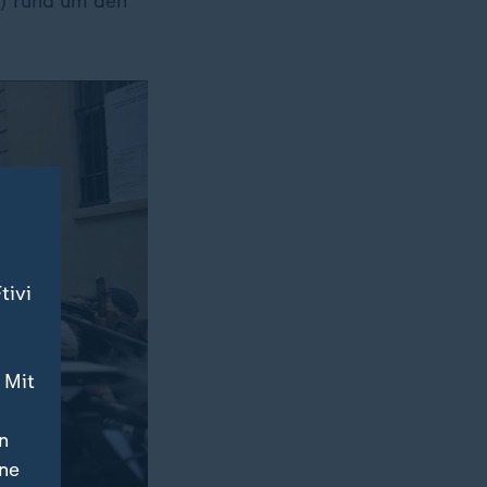
) rund um den
tivi
 Mit
n
ine