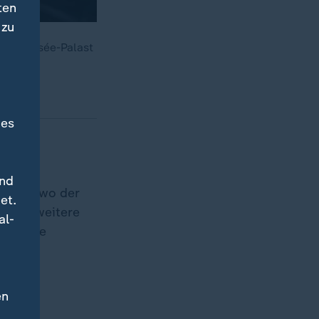
ten
 zu
Laut Élysée-Palast
ennen.
des
und
treet, wo der
et.
abend weitere
al-
lls eine
ur
en