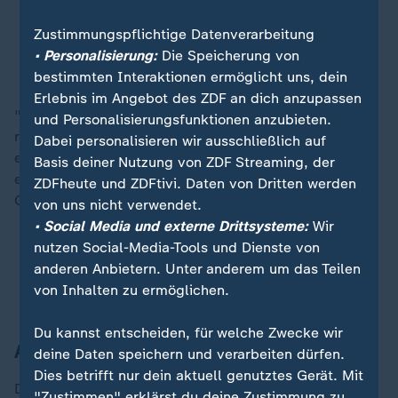
die erzielten Volumina international
eine Rolle.
Zustimmungspflichtige Datenverarbeitung
• Personalisierung:
Die Speicherung von
Joachim Schallmayer, DekaBank
bestimmten Interaktionen ermöglicht uns, dein
Erlebnis im Angebot des ZDF an dich anzupassen
"Zur Einordnung: Auf Deutschland entfallen global
und Personalisierungsfunktionen anzubieten.
rund drei bis fünf Prozent der über neue Börsengänge
Dabei personalisieren wir ausschließlich auf
erzielten Emissionsvolumina." Die Höhe des
Basis deiner Nutzung von ZDF Streaming, der
eingesammelten Geldes ist also gemessen an der
ZDFheute und ZDFtivi. Daten von Dritten werden
Größe der Volkswirtschaft ziemlich gering.
von uns nicht verwendet.
• Social Media und externe Drittsysteme:
Wir
nutzen Social-Media-Tools und Dienste von
Wie und wann könnten die Märkte sich erholen?
anderen Anbietern. Unter anderem um das Teilen
Aktienmärkte unter Trump: Die
von Inhalten zu ermöglichen.
"Wiederentdeckung" Europas
Du kannst entscheiden, für welche Zwecke wir
Amerika ist die Nummer eins
deine Daten speichern und verarbeiten dürfen.
Dies betrifft nur dein aktuell genutztes Gerät. Mit
Die wahre Musik spielt in den
USA
oder
China
. Der
"Zustimmen" erklärst du deine Zustimmung zu