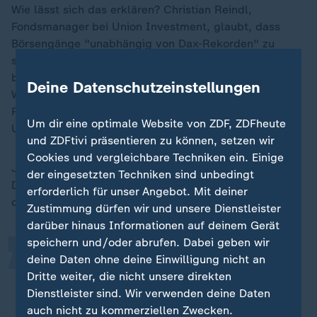
Wie lässt sich das erklären? Christian Reindl,
Fondsmanager bei Union Investment, glaubt, dass
Börsengänge "unabhängig von Dax-Rekorden" zu
sehen sind. Der Dax profitiere von starken Zuwächsen
bei den ETFs. Insgesamt fließe auch mehr Geld in
Deine Datenschutzeinstellungen
Werte großer Unternehmen, IPOs fänden aber "in der
Regel im Segment der kleinen und mittleren
Um dir eine optimale Website von ZDF, ZDFheute
Unternehmen statt".
und ZDFtivi präsentieren zu können, setzen wir
„
Cookies und vergleichbare Techniken ein. Einige
Joachim Schallmayer, Leiter Kapitalmärkte bei der
der eingesetzten Techniken sind unbedingt
DekaBank, sieht auch ein strukturelles Problem am
erforderlich für unser Angebot. Mit deiner
deutschen Kapitalmarkt: die Größe.
Zustimmung dürfen wir und unsere Dienstleister
darüber hinaus Informationen auf deinem Gerät
speichern und/oder abrufen. Dabei geben wir
Der IPO-Markt in Deutschland spielt
deine Daten ohne deine Einwilligung nicht an
weder hinsichtlich der Anzahl von
Dritte weiter, die nicht unsere direkten
Dienstleister sind. Wir verwenden deine Daten
Börsengängen noch im Hinblick auf
auch nicht zu kommerziellen Zwecken.