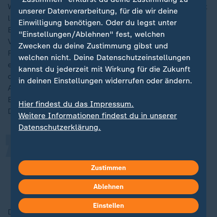
Wert aller amerikanischen Aktien zusammen entspricht
unserer Datenverarbeitung, für die wir deine
laut Schallmayer etwa dem 1,8-Fachen des US-
Einwilligung benötigen. Oder du legst unter
Bruttoinlandsprodukts. In Deutschland liegt das
"Einstellungen/Ablehnen" fest, welchen
Verhältnis beim 0,4-Fachen". Für Christian Reindl,
Zwecken du deine Zustimmung gibst und
Fondsmanager von Union Investment, spielt noch
welchen nicht. Deine Datenschutzeinstellungen
etwas anderes eine Rolle: "Das Umfeld in den USA ist
kannst du jederzeit mit Wirkung für die Zukunft
definitiv ein anderes als in Deutschland." Die
„
in deinen Einstellungen widerrufen oder ändern.
Aktienkultur sei "grundverschieden und in der
Bevölkerung ganz anders verankert als in
Hier findest du das Impressum.
Deutschland".
Weitere Informationen findest du in unserer
Datenschutzerklärung.
Privatanleger spielen in Deutschland
praktisch keine Rolle.
Zustimmen
Christian Reindl, Union Investment
Ablehnen
Einstellen
Die Aktienkultur ging mit dem Neuen Markt in die