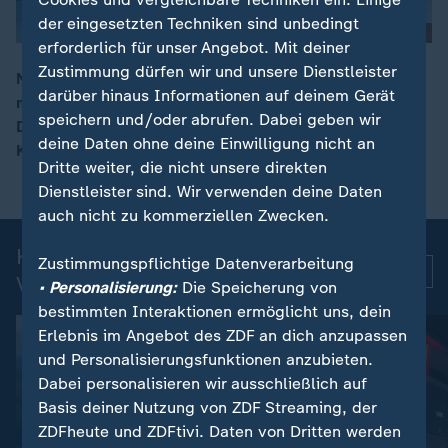
der eingesetzten Techniken sind unbedingt
erforderlich für unser Angebot. Mit deiner
Zustimmung dürfen wir und unsere Dienstleister
Nach der tödlichen Attacke auf einen Zugbegleiter
darüber hinaus Informationen auf deinem Gerät
muss der 26-jährige Angreifer für zehn Jahre in Haft.
00:16
speichern und/oder abrufen. Dabei geben wir
Das Landgericht Zweibrücken verurteilte ihn wegen
deine Daten ohne deine Einwilligung nicht an
Körperverletzung mit Todesfolge.
Dritte weiter, die nicht unsere direkten
Dienstleister sind. Wir verwenden deine Daten
auch nicht zu kommerziellen Zwecken.
Kurznachrichten: Aktuelle
Zustimmungspflichtige Datenverarbeitung
Mehr
Videos
• Personalisierung:
Die Speicherung von
bestimmten Interaktionen ermöglicht uns, dein
Erlebnis im Angebot des ZDF an dich anzupassen
und Personalisierungsfunktionen anzubieten.
Dabei personalisieren wir ausschließlich auf
Basis deiner Nutzung von ZDF Streaming, der
ZDFheute und ZDFtivi. Daten von Dritten werden