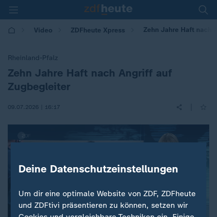
Zehn Jahre Haft nach A
Video
ZDFheute Xpress
Rheinland-Pfalz
Zehn Jahre Haft nach Angriff auf
:
Zugbegleiter
|
09.07.2026 | 16:17
Deine Datenschutzeinstellungen
Um dir eine optimale Website von ZDF, ZDFheute
und ZDFtivi präsentieren zu können, setzen wir
Cookies und vergleichbare Techniken ein. Einige