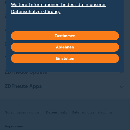
Aktuell bei ZDFheute
Weitere Informationen findest du in unserer
Datenschutzerklärung.
Zuletzt veröffentlicht
Aktuelle Sendungs-Videos
Zustimmen
ZDFheute Stories
Ablehnen
Themen im Überblick
Einstellen
ZDFheute Update
ZDFheute Apps
Nutzungsbedingungen
Datenschutz
Datenschutzeinstellungen
Impressum