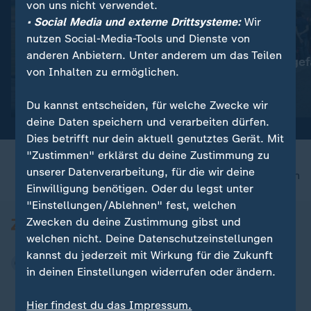
von uns nicht verwendet.
• Social Media und externe Drittsysteme:
Wir
nutzen Social-Media-Tools und Dienste von
:
:
Greenwashing oder Klimaschutz
Berlin
anderen Anbietern. Unter anderem um das Teilen
Klimaversprechen beim
Kostendruck gef
von Inhalten zu ermöglichen.
Fliegen
Clubszene
Video
1:00
Video
0:37
Du kannst entscheiden, für welche Zwecke wir
deine Daten speichern und verarbeiten dürfen.
Dies betrifft nur dein aktuell genutztes Gerät. Mit
"Zustimmen" erklärst du deine Zustimmung zu
unserer Datenverarbeitung, für die wir deine
nach oben
Einwilligung benötigen. Oder du legst unter
"Einstellungen/Ablehnen" fest, welchen
Zwecken du deine Zustimmung gibst und
welchen nicht. Deine Datenschutzeinstellungen
kannst du jederzeit mit Wirkung für die Zukunft
in deinen Einstellungen widerrufen oder ändern.
Hier findest du das Impressum.