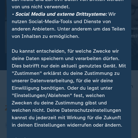
von uns nicht verwendet.
• Social Media und externe Drittsysteme:
Wir
nutzen Social-Media-Tools und Dienste von
anderen Anbietern. Unter anderem um das Teilen
:
US-Berufungsgericht
Britischer Musikproduze
Trumps Ballsaal-Projekt
William Orbit mi
von Inhalten zu ermöglichen.
vorerst gestoppt
gestorben
Du kannst entscheiden, für welche Zwecke wir
Video
0:28
Video
0:27
deine Daten speichern und verarbeiten dürfen.
Dies betrifft nur dein aktuell genutztes Gerät. Mit
"Zustimmen" erklärst du deine Zustimmung zu
unserer Datenverarbeitung, für die wir deine
nach oben
Einwilligung benötigen. Oder du legst unter
"Einstellungen/Ablehnen" fest, welchen
Zwecken du deine Zustimmung gibst und
welchen nicht. Deine Datenschutzeinstellungen
kannst du jederzeit mit Wirkung für die Zukunft
in deinen Einstellungen widerrufen oder ändern.