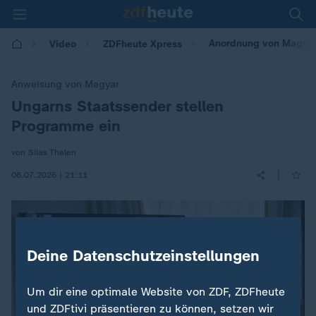
Anordnung von Magyar:
Video
ZDFheute Xpress
Anweisung von Magyar
Ungarns Staatssender stellen
:
Programme ein
von Silas Thelen
|
08.07.2026 | 21:11
Deine Datenschutzeinstellungen
Um dir eine optimale Website von ZDF, ZDFheute
und ZDFtivi präsentieren zu können, setzen wir