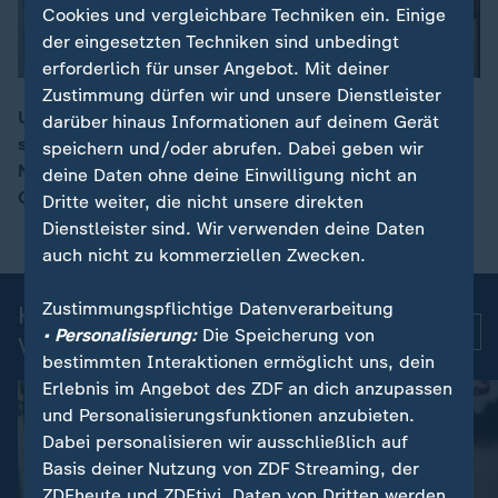
Cookies und vergleichbare Techniken ein. Einige
der eingesetzten Techniken sind unbedingt
erforderlich für unser Angebot. Mit deiner
Zustimmung dürfen wir und unsere Dienstleister
Ungarns Ministerpräsident Peter Magyar hat die
darüber hinaus Informationen auf deinem Gerät
staatlichen Fernseh- und Rundfunksender angewiesen,
speichern und/oder abrufen. Dabei geben wir
00:15
Nachrichtensendungen vorläufig einzustellen. Die
deine Daten ohne deine Einwilligung nicht an
Chefredaktionen sollen neu aufgestellt werden.
Dritte weiter, die nicht unsere direkten
Dienstleister sind. Wir verwenden deine Daten
auch nicht zu kommerziellen Zwecken.
Zustimmungspflichtige Datenverarbeitung
Kurznachrichten: Aktuelle
Mehr
• Personalisierung:
Die Speicherung von
Videos
bestimmten Interaktionen ermöglicht uns, dein
Erlebnis im Angebot des ZDF an dich anzupassen
und Personalisierungsfunktionen anzubieten.
Dabei personalisieren wir ausschließlich auf
Basis deiner Nutzung von ZDF Streaming, der
ZDFheute und ZDFtivi. Daten von Dritten werden