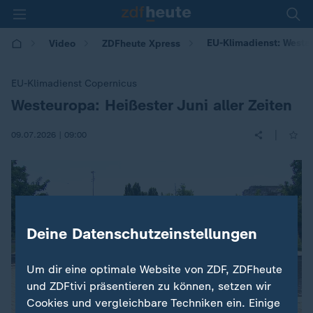
EU-Klimadienst: Westeu
Video
ZDFheute Xpress
EU-Klimadienst Copernicus
Westeuropa: Heißester Juni aller Zeiten
:
|
09.07.2026 | 09:00
Deine Datenschutzeinstellungen
Um dir eine optimale Website von ZDF, ZDFheute
und ZDFtivi präsentieren zu können, setzen wir
Cookies und vergleichbare Techniken ein. Einige