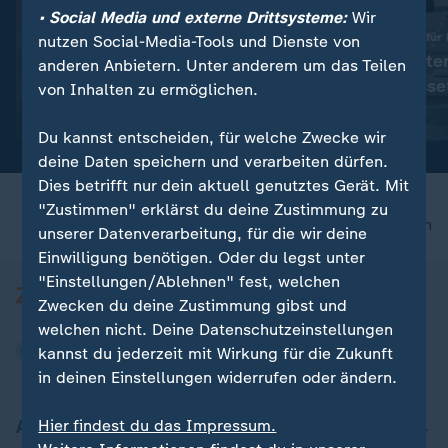
• Social Media und externe Drittsysteme:
Wir
:
Verteidigung gegen Russland
Sonntagsfahrverbot für
nutzen Social-Media-Tools und Dienste von
"Selenskyj setzt vor allen
Verkehrsminister
anderen Anbietern. Unter anderem um das Teilen
Dingen auf die USA"
verteidigt Auss
von Inhalten zu ermöglichen.
Video
1:13
Video
1:48
Du kannst entscheiden, für welche Zwecke wir
deine Daten speichern und verarbeiten dürfen.
Dies betrifft nur dein aktuell genutztes Gerät. Mit
"Zustimmen" erklärst du deine Zustimmung zu
nach oben
unserer Datenverarbeitung, für die wir deine
Einwilligung benötigen. Oder du legst unter
"Einstellungen/Ablehnen" fest, welchen
Zwecken du deine Zustimmung gibst und
welchen nicht. Deine Datenschutzeinstellungen
kannst du jederzeit mit Wirkung für die Zukunft
in deinen Einstellungen widerrufen oder ändern.
Aktuell bei ZDFheute
Hier findest du das Impressum.