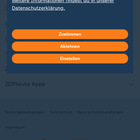
Weitere Informationen findest du in unserer
Datenschutzerklärung.
Zuletzt veröffentlicht
Aktuelle Sendungs-Videos
Zustimmen
ZDFheute Stories
Ablehnen
Themen im Überblick
Einstellen
ZDFheute Update
ZDFheute Apps
Nutzungsbedingungen
Datenschutz
Datenschutzeinstellungen
Impressum