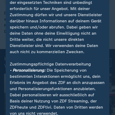
der eingesetzten Techniken sind unbedingt
erforderlich für unser Angebot. Mit deiner
Der vergangene Juni war in Westeuropa der heißeste
Zustimmung dürfen wir und unsere Dienstleister
seit Beginn der Wetteraufzeichnungen. Laut EU-
darüber hinaus Informationen auf deinem Gerät
00:07
Klimadienst Copernicus lag die
speichern und/oder abrufen. Dabei geben wir
Durchschnittstemperatur bei 20,74 Grad.
deine Daten ohne deine Einwilligung nicht an
Dritte weiter, die nicht unsere direkten
Dienstleister sind. Wir verwenden deine Daten
auch nicht zu kommerziellen Zwecken.
Kurznachrichten: Aktuelle
Mehr
Zustimmungspflichtige Datenverarbeitung
Videos
• Personalisierung:
Die Speicherung von
bestimmten Interaktionen ermöglicht uns, dein
Erlebnis im Angebot des ZDF an dich anzupassen
und Personalisierungsfunktionen anzubieten.
Dabei personalisieren wir ausschließlich auf
Basis deiner Nutzung von ZDF Streaming, der
ZDFheute und ZDFtivi. Daten von Dritten werden
von uns nicht verwendet.