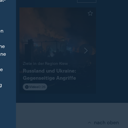
al-
en
ne
ine
:
Ziele in der Region Kiew
Wegen Trock
ne
KW-
Russland und Ukraine:
Hungrige 
Gegenseitige Angriffe
Niederlan
g
Video
0:26
Video
0:19
nach oben