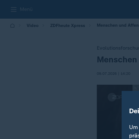
Menü
Menschen und Affen 
Video
ZDFheute Xpress
Evolutionsforschu
Menschen u
:
09.07.2026 | 14:20
De
Um 
prä