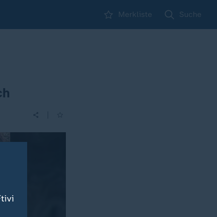
Merkliste
Suche
ch
|
tivi