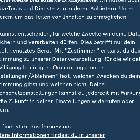
ocial Media und externe Drittsysteme:
Wir nutzen Soci
ia-Tools und Dienste von anderen Anbietern. Unter
erem um das Teilen von Inhalten zu ermöglichen.
kannst entscheiden, für welche Zwecke wir deine Dat
ichern und verarbeiten dürfen. Dies betrifft nur dein
uell genutztes Gerät. Mit "Zustimmen" erklärst du dei
timmung zu unserer Datenverarbeitung, für die wir de
willigung benötigen. Oder du legst unter
:
:
rmangel im Po
Wegen Niedrigwasser
nstellungen/Ablehnen" fest, welchen Zwecken du dei
ien: Agrarproduktion ist
Bundesländer lockern L
timmung gibst und welchen nicht. Deine
oht
Fahrverbote
enschutzeinstellungen kannst du jederzeit mit Wirkun
deo
1:53
Video
0:28
 die Zukunft in deinen Einstellungen widerrufen oder
ern.
r findest du das Impressum.
tere Informationen findest du in unserer