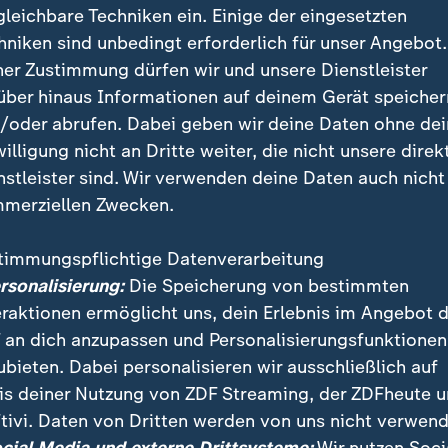
gleichbare Techniken ein. Einige der eingesetzten
hniken sind unbedingt erforderlich für unser Angebot.
ner Zustimmung dürfen wir und unsere Dienstleister
über hinaus Informationen auf deinem Gerät speicher
/oder abrufen. Dabei geben wir deine Daten ohne de
willigung nicht an Dritte weiter, die nicht unsere direk
nstleister sind. Wir verwenden deine Daten auch nicht
merziellen Zwecken.
timmungspflichtige Datenverarbeitung
hen haben Sinn für Humor: Forscher der britischen Un
ersonalisierung:
Die Speicherung von bestimmten
heraus, dass Menschenaffen beim Spielen oder Kitzel
eraktionen ermöglicht uns, dein Erlebnis im Angebot 
n wie Menschen.
 an dich anzupassen und Personalisierungsfunktionen
ubieten. Dabei personalisieren wir ausschließlich auf
is deiner Nutzung von ZDF Streaming, der ZDFheute 
tivi. Daten von Dritten werden von uns nicht verwend
 Videos