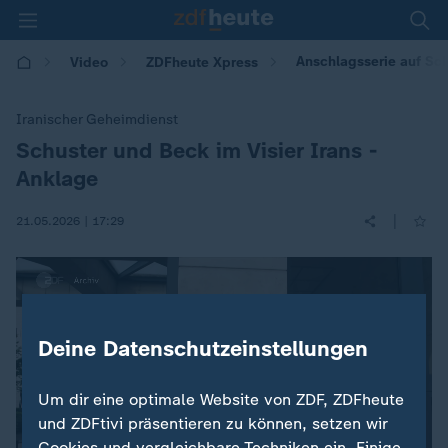
Anschlagsserie auf Sc
Video
ZDFheute Xpress
Iranischer Geheimdienst
Schuster und Beck im Visier Irans -
:
Anklage
|
21.05.2026 | 17:29
Deine Datenschutzeinstellungen
Um dir eine optimale Website von ZDF, ZDFheute
und ZDFtivi präsentieren zu können, setzen wir
Cookies und vergleichbare Techniken ein. Einige