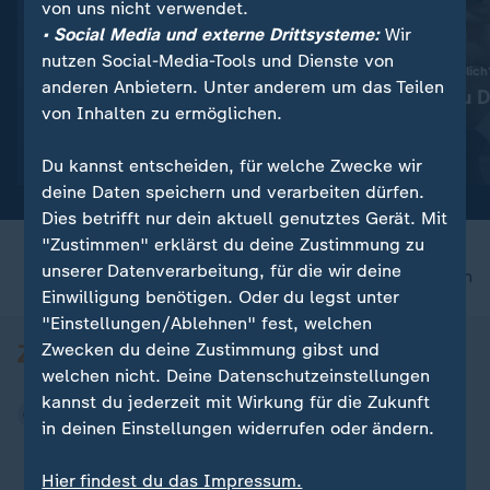
von uns nicht verwendet.
• Social Media und externe Drittsysteme:
Wir
nutzen Social-Media-Tools und Dienste von
:
Robert-Koch-Institut
Russland verantwortlich
anderen Anbietern. Unter anderem um das Teilen
Bereits 11.900 Hitzetote
Kiesewetter zu 
von Inhalten zu ermöglichen.
diesen Sommer
Vorfall
Video
0:21
Video
0:34
Du kannst entscheiden, für welche Zwecke wir
deine Daten speichern und verarbeiten dürfen.
Dies betrifft nur dein aktuell genutztes Gerät. Mit
"Zustimmen" erklärst du deine Zustimmung zu
unserer Datenverarbeitung, für die wir deine
nach oben
Einwilligung benötigen. Oder du legst unter
"Einstellungen/Ablehnen" fest, welchen
Zwecken du deine Zustimmung gibst und
welchen nicht. Deine Datenschutzeinstellungen
kannst du jederzeit mit Wirkung für die Zukunft
in deinen Einstellungen widerrufen oder ändern.
Hier findest du das Impressum.