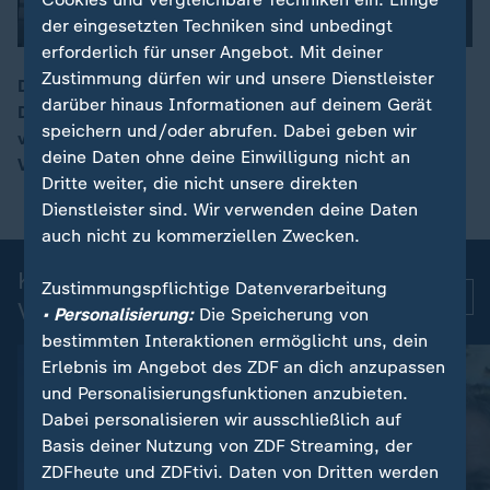
der eingesetzten Techniken sind unbedingt
erforderlich für unser Angebot. Mit deiner
Zustimmung dürfen wir und unsere Dienstleister
Die Bundesanwaltschaft hat Anklage gegen zwei
darüber hinaus Informationen auf deinem Gerät
Dänen erhoben, die für Iran in Deutschland Attentate
00:16
speichern und/oder abrufen. Dabei geben wir
vorbereitet haben sollen. Ziel sollen unter anderem
deine Daten ohne deine Einwilligung nicht an
Volker Beck und Josef Schuster gewesen sein.
Dritte weiter, die nicht unsere direkten
Dienstleister sind. Wir verwenden deine Daten
auch nicht zu kommerziellen Zwecken.
Kurznachrichten: Aktuelle
Zustimmungspflichtige Datenverarbeitung
Mehr
Videos
• Personalisierung:
Die Speicherung von
bestimmten Interaktionen ermöglicht uns, dein
Erlebnis im Angebot des ZDF an dich anzupassen
und Personalisierungsfunktionen anzubieten.
Dabei personalisieren wir ausschließlich auf
Basis deiner Nutzung von ZDF Streaming, der
ZDFheute und ZDFtivi. Daten von Dritten werden