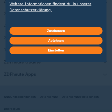
Aktuell bei ZDFheute
Weitere Informationen findest du in unserer
Datenschutzerklärung.
Zuletzt veröffentlicht
Aktuelle Sendungs-Videos
Zustimmen
ZDFheute Stories
Ablehnen
Themen im Überblick
Einstellen
ZDFheute Update
ZDFheute Apps
Nutzungsbedingungen
Datenschutz
Datenschutzeinstellungen
Impressum