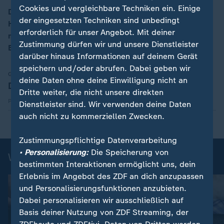
Cookies und vergleichbare Techniken ein. Einige
Die Grillspieße bringen Griechenland-Feeling nach
der eingesetzten Techniken sind unbedingt
Hause. Mario Kotaska serviert passend dazu einen
00:18
erforderlich für unser Angebot. Mit deiner
mediterranen Bohnensalat aus grünen und weißen
Zustimmung dürfen wir und unsere Dienstleister
Bohnen.
darüber hinaus Informationen auf deinem Gerät
speichern und/oder abrufen. Dabei geben wir
Gesellschaft | Volle Kanne
deine Daten ohne deine Einwilligung nicht an
Download Rezept
Dritte weiter, die nicht unsere direkten
Herunterladen
PDF 67,64 kB
Dienstleister sind. Wir verwenden deine Daten
auch nicht zu kommerziellen Zwecken.
Zustimmungspflichtige Datenverarbeitung
• Personalisierung:
Die Speicherung von
Weitere Rezepte
bestimmten Interaktionen ermöglicht uns, dein
Erlebnis im Angebot des ZDF an dich anzupassen
und Personalisierungsfunktionen anzubieten.
Dabei personalisieren wir ausschließlich auf
Basis deiner Nutzung von ZDF Streaming, der