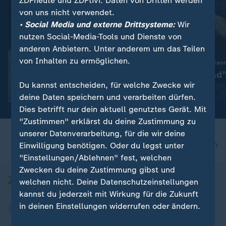
ZDFheute und ZDFtivi. Daten von Dritten werden
von uns nicht verwendet.
• Social Media und externe Drittsysteme:
Wir
nutzen Social-Media-Tools und Dienste von
anderen Anbietern. Unter anderem um das Teilen
:
Gesellschaft | Volle Kanne
von Inhalten zu ermöglichen.
Öko-Test: Hähnchenfleisch
Gesellschaft | Volle Kan
im Test
"Himmel un‘ Äd"
Du kannst entscheiden, für welche Zwecke wir
Video
1:12
Video
5:31
deine Daten speichern und verarbeiten dürfen.
Dies betrifft nur dein aktuell genutztes Gerät. Mit
"Zustimmen" erklärst du deine Zustimmung zu
unserer Datenverarbeitung, für die wir deine
nach oben
Einwilligung benötigen. Oder du legst unter
"Einstellungen/Ablehnen" fest, welchen
Zwecken du deine Zustimmung gibst und
welchen nicht. Deine Datenschutzeinstellungen
kannst du jederzeit mit Wirkung für die Zukunft
in deinen Einstellungen widerrufen oder ändern.