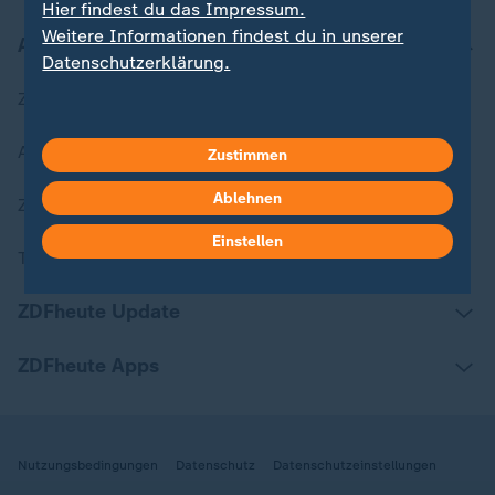
Hier findest du das Impressum.
Weitere Informationen findest du in unserer
Aktuell bei ZDFheute
Datenschutzerklärung.
Zuletzt veröffentlicht
Aktuelle Sendungs-Videos
Zustimmen
Ablehnen
ZDFheute Stories
Einstellen
Themen im Überblick
ZDFheute Update
ZDFheute Apps
Nutzungsbedingungen
Datenschutz
Datenschutzeinstellungen