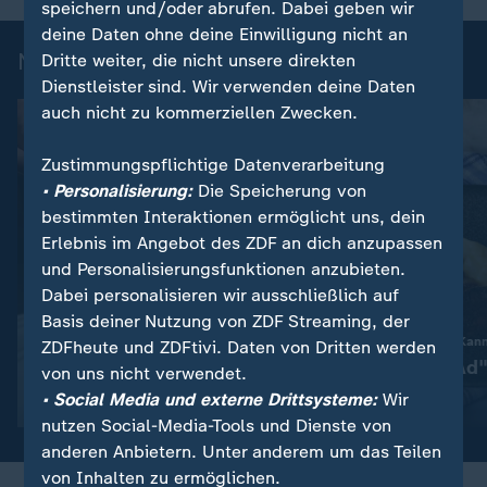
speichern und/oder abrufen. Dabei geben wir
deine Daten ohne deine Einwilligung nicht an
Noch mehr Rezepte mit Fleisch
Dritte weiter, die nicht unsere direkten
Dienstleister sind. Wir verwenden deine Daten
auch nicht zu kommerziellen Zwecken.
Zustimmungspflichtige Datenverarbeitung
• Personalisierung:
Die Speicherung von
bestimmten Interaktionen ermöglicht uns, dein
Erlebnis im Angebot des ZDF an dich anzupassen
und Personalisierungsfunktionen anzubieten.
Dabei personalisieren wir ausschließlich auf
:
Gesellschaft | Volle Kanne
Basis deiner Nutzung von ZDF Streaming, der
Öko-Test: Hähnchenfleisch
Gesellschaft | Volle Kan
ZDFheute und ZDFtivi. Daten von Dritten werden
im Test
"Himmel un‘ Äd"
von uns nicht verwendet.
• Social Media und externe Drittsysteme:
Wir
Video
1:12
Video
5:31
nutzen Social-Media-Tools und Dienste von
anderen Anbietern. Unter anderem um das Teilen
von Inhalten zu ermöglichen.