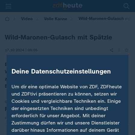
Wild-Maronen-Gulasch mit S
Video
Volle Kanne
Wild-Maronen-Gulasch mit Spätzle
|
17.10.2024 | 09:05
Eine mal etwas andere Gulasch-Variante, die
Deine Datenschutzeinstellungen
Wildfleisch mit Maronen kombiniert. Mario Kotaska
zeigt hier sein ganzes Wissen rund um Wildfleisch. Als
Beilage serviert er klassische Spätzle.
Um dir eine optimale Website von ZDF, ZDFheute
und ZDFtivi präsentieren zu können, setzen wir
Cookies und vergleichbare Techniken ein. Einige
Gesellschaft | Volle Kanne
der eingesetzten Techniken sind unbedingt
Rezept zum Download
erforderlich für unser Angebot. Mit deiner
Herunterladen
PDF 66,05 kB
Zustimmung dürfen wir und unsere Dienstleister
darüber hinaus Informationen auf deinem Gerät