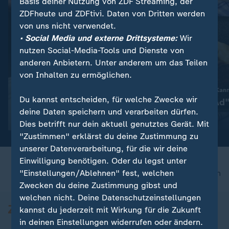
Basis deiner Nutzung von ZDF Streaming, der
ZDFheute und ZDFtivi. Daten von Dritten werden
von uns nicht verwendet.
• Social Media und externe Drittsysteme:
Wir
nutzen Social-Media-Tools und Dienste von
anderen Anbietern. Unter anderem um das Teilen
von Inhalten zu ermöglichen.
:
Gesellschaft | Volle Kanne
Öko-Test: Hähnchenfleisch
Gesellschaft | Volle Kan
Du kannst entscheiden, für welche Zwecke wir
im Test
"Himmel un‘ Äd"
deine Daten speichern und verarbeiten dürfen.
Video
1:12
Video
5:31
Dies betrifft nur dein aktuell genutztes Gerät. Mit
"Zustimmen" erklärst du deine Zustimmung zu
unserer Datenverarbeitung, für die wir deine
Einwilligung benötigen. Oder du legst unter
"Einstellungen/Ablehnen" fest, welchen
nach oben
Zwecken du deine Zustimmung gibst und
welchen nicht. Deine Datenschutzeinstellungen
kannst du jederzeit mit Wirkung für die Zukunft
in deinen Einstellungen widerrufen oder ändern.