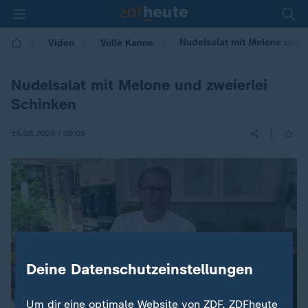
Nudelsalat mit Melone und z
Video
Volle Kanne
Nudelsalat mit Melone und zweierlei
Schinken
|
15.08.2024 | 09:05
Deine Datenschutzeinstellungen
Um dir eine optimale Website von ZDF, ZDFheute