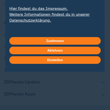
Hier findest du das Impressum.
Weitere Informationen findest du in unserer
Datenschutzerklärung.
Aktuell bei ZDFheute
Zuletzt veröffentlicht
Zustimmen
Aktuelle Sendungs-Videos
Ablehnen
ZDFheute Stories
Einstellen
Themen im Überblick
ZDFheute Update
ZDFheute Apps