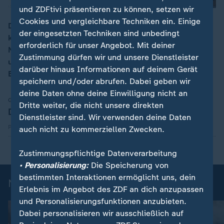
und ZDFtivi präsentieren zu können, setzen wir
Cookies und vergleichbare Techniken ein. Einige
Die klassische Snack-Kombi, Melone mit Schinken
der eingesetzten Techniken sind unbedingt
kombiniert, fügt Mario Kotaska zu einem süß-salzigen
00:16
erforderlich für unser Angebot. Mit deiner
Nudelsalat zusammen. Die verschiedenen Schinken-
Zustimmung dürfen wir und unsere Dienstleister
und Melonensorten werden mit einem fruchtig-sauren
darüber hinaus Informationen auf deinem Gerät
Basilikum-Balsamico-Dressing verfeinert.
speichern und/oder abrufen. Dabei geben wir
deine Daten ohne deine Einwilligung nicht an
Gesellschaft | Volle Kanne
Dritte weiter, die nicht unsere direkten
Download Rezept
Dienstleister sind. Wir verwenden deine Daten
Herunterladen
PDF 66,81 kB
auch nicht zu kommerziellen Zwecken.
Zustimmungspflichtige Datenverarbeitung
• Personalisierung:
Die Speicherung von
bestimmten Interaktionen ermöglicht uns, dein
Noch mehr Rezepte mit Fleisch
Erlebnis im Angebot des ZDF an dich anzupassen
und Personalisierungsfunktionen anzubieten.
Dabei personalisieren wir ausschließlich auf