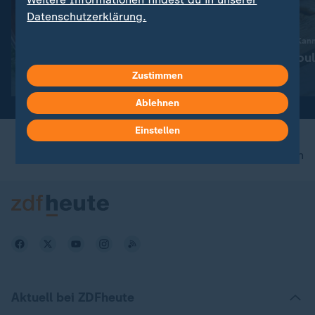
Datenschutzerklärung.
:
Gesellschaft | Volle Kanne
Gesellschaft | Volle Kan
Kalamares in Tomatensoße
Pfannkuchenrou
Zustimmen
Video
8:35
Video
12:57
Ablehnen
Einstellen
nach oben
Aktuell bei ZDFheute