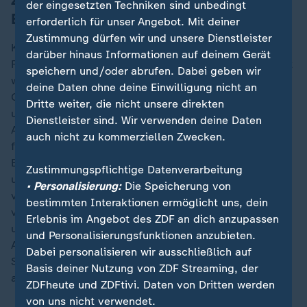
der eingesetzten Techniken sind unbedingt
Backzeit)
erforderlich für unser Angebot. Mit deiner
Zustimmung dürfen wir und unsere Dienstleister
Kartoffeln in Öl gut glasig angehen lassen.
darüber hinaus Informationen auf deinem Gerät
Frühlingszwiebel und Knoblauch zugeben, kurz dezent
speichern und/oder abrufen. Dabei geben wir
weitergaren, alles in eine Schüssel geben. Muscheln,
deine Daten ohne deine Einwilligung nicht an
Garnelen, Oliven, Wakame, Tomaten sowie Petersilie
Dritte weiter, die nicht unsere direkten
und Dill zugeben, vermengen und in eine
Dienstleister sind. Wir verwenden deine Daten
Auflauf-/Tarteform oder ausgefettete Springform
auch nicht zu kommerziellen Zwecken.
füllen.
Eier gut verschlagen, Milch hinzufügen, mit Meersalz
Zustimmungspflichtige Datenverarbeitung
und Pfeffer abschmecken und würzen. Alles gut
• Personalisierung:
Die Speicherung von
verrührt über unsere maritime Mischung geben und im
bestimmten Interaktionen ermöglicht uns, dein
vorgeheizten Backofen bei etwa 165 Grad aufgehen
Erlebnis im Angebot des ZDF an dich anzupassen
und circa 45 Minuten stocken lassen.
und Personalisierungsfunktionen anzubieten.
Auf Wunsch vor dem Servieren mit Streifen von
Dabei personalisieren wir ausschließlich auf
Serrano- oder Ibericoschinken verfeinern und mit Chili
Basis deiner Nutzung von ZDF Streaming, der
ausgarnieren.
ZDFheute und ZDFtivi. Daten von Dritten werden
von uns nicht verwendet.