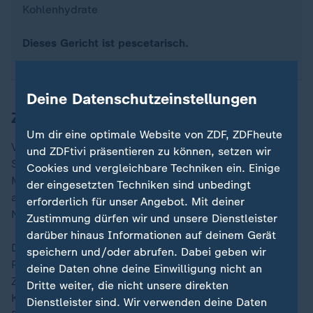
Kohlenhydrate
Dieses Gericht ist pescetarisch.
Deine Datenschutzeinstellungen
Zubereitung (circa 45 Minuten)
Um dir eine optimale Website von ZDF, ZDFheute
Vom Wirsing acht bis zwölf große Blätter abnehmen,
und ZDFtivi präsentieren zu können, setzen wir
Strünke herausschneiden. In Salzwasser rund zwei
Cookies und vergleichbare Techniken ein. Einige
Minuten blanchieren, anschließend in Eiswasser
der eingesetzten Techniken sind unbedingt
abschrecken. Auf ein Küchentuch legen und mit einem
erforderlich für unser Angebot. Mit deiner
Nudelholz plätten.
Zustimmung dürfen wir und unsere Dienstleister
darüber hinaus Informationen auf deinem Gerät
Das Fischfilet in Streifen schneiden, mit Salz und
speichern und/oder abrufen. Dabei geben wir
Pfeffer würzen und mit einem Fleischwolf zerkleinern.
deine Daten ohne deine Einwilligung nicht an
Zusätzlich auch das Brötchen, zwei gekochte
Dritte weiter, die nicht unsere direkten
Kartoffeln und die Petersilie durch den Wolf geben.
Dienstleister sind. Wir verwenden deine Daten