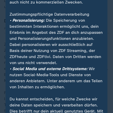
Den restlichen Wirsing klein schneiden, anschwitzen
auch nicht zu kommerziellen Zwecken.
und durchgaren.
Zustimmungspflichtige Datenverarbeitung
• Personalisierung:
Die Speicherung von
Das Rezept zum Downloaden
bestimmten Interaktionen ermöglicht uns, dein
Herunterladen
PDF 196,16 kB
Erlebnis im Angebot des ZDF an dich anzupassen
und Personalisierungsfunktionen anzubieten.
Zu der Fischmasse Salz und Pfeffer, ein Ei und die
Dabei personalisieren wir ausschließlich auf
Zitronenschale geben und alles gut vermischen. Den
Basis deiner Nutzung von ZDF Streaming, der
gegarten Wirsing ebenfalls zugeben. Die Masse nun
ZDFheute und ZDFtivi. Daten von Dritten werden
mithilfe einer Suppenkelle in die Wirsingblätter
von uns nicht verwendet.
einschlagen und in eine gebutterte Auflaufform geben.
• Social Media und externe Drittsysteme:
Wir
Etwas Fischfond angießen und bei 160 Grad circa 20
nutzen Social-Media-Tools und Dienste von
Minuten im Ofen garen.
anderen Anbietern. Unter anderem um das Teilen
von Inhalten zu ermöglichen.
Für die Sauce Butter, die Zwiebel, den Sellerie, die
letzte Kartoffel sowie die Senfsaat in Fischfond und
Du kannst entscheiden, für welche Zwecke wir
Traubensaft weichkochen. Den Senf und etwas süße
deine Daten speichern und verarbeiten dürfen.
Sahne zugeben. Mit dem Pürierstab zu einer leicht
Dies betrifft nur dein aktuell genutztes Gerät. Mit