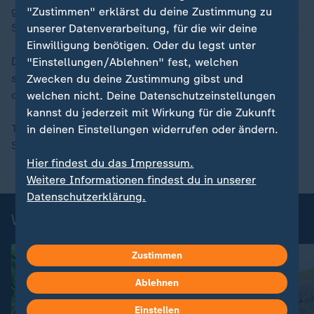
gebundenen Sauce mixen. Wenn nötig mit
"Zustimmen" erklärst du deine Zustimmung zu
Speisestärke nachbinden. Mit Salz und Pfeffer würzen.
unserer Datenverarbeitung, für die wir deine
Einwilligung benötigen. Oder du legst unter
Die fertigen „Laubfrösche“ nun mit der Sauce
"Einstellungen/Ablehnen" fest, welchen
servieren. Auf Wunsch mit frischem Oregano
Zwecken du deine Zustimmung gibst und
dekorieren.
welchen nicht. Deine Datenschutzeinstellungen
kannst du jederzeit mit Wirkung für die Zukunft
Tipps zum nachhaltigen Fischkauf finden Sie auf den
in deinen Einstellungen widerrufen oder ändern.
Seiten des
WWF
und bei
Greenpeace.
Hier findest du das Impressum.
Weitere Informationen findest du in unserer
Datenschutzerklärung.
Weitere Fisch-Rezepte
Zustimmen
Ablehnen
Einstellen