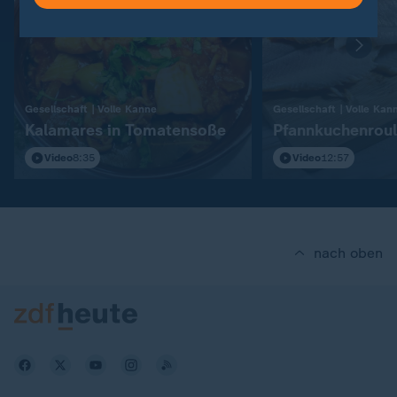
:
Gesellschaft | Volle Kanne
Gesellschaft | Volle Kan
Kalamares in Tomatensoße
Pfannkuchenrou
Video
8:35
Video
12:57
nach oben