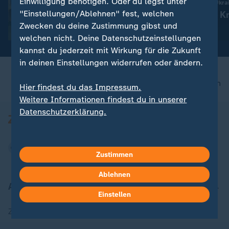
Einwilligung benötigen. Oder du legst unter
Russland greift die Ukra
begrenzt werden
"Einstellungen/Ablehnen" fest, welchen
Aktuelles zum Kr
Zwecken du deine Zustimmung gibst und
Ukraine
mit Video
2:04
welchen nicht. Deine Datenschutzeinstellungen
kannst du jederzeit mit Wirkung für die Zukunft
in deinen Einstellungen widerrufen oder ändern.
nach oben
Hier findest du das Impressum.
Weitere Informationen findest du in unserer
Datenschutzerklärung.
Zustimmen
Ablehnen
Aktuell bei ZDFheute
Einstellen
Zuletzt veröffentlicht