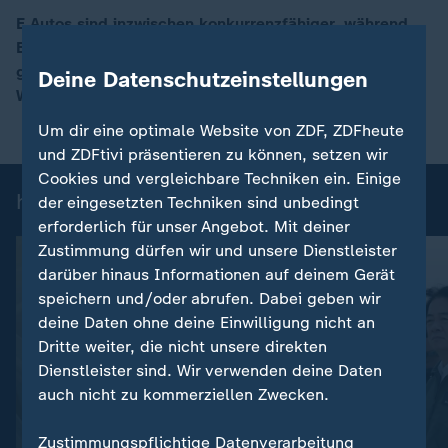
E Autos sind inzwischen konkurrenzfähiger, während
Benziner teurer werden. Auch ohne die neue Förderung
00:17
gab es bereits genug Anreize zum Umstieg, so ZDF-
Deine Datenschutzeinstellungen
Wirtschaftsexperte Florian Neuhann.
Um dir eine optimale Website von ZDF, ZDFheute
und ZDFtivi präsentieren zu können, setzen wir
Cookies und vergleichbare Techniken ein. Einige
heute 19:00 Uhr: Einzelbeiträge
der eingesetzten Techniken sind unbedingt
erforderlich für unser Angebot. Mit deiner
Zustimmung dürfen wir und unsere Dienstleister
darüber hinaus Informationen auf deinem Gerät
speichern und/oder abrufen. Dabei geben wir
deine Daten ohne deine Einwilligung nicht an
Dritte weiter, die nicht unsere direkten
Dienstleister sind. Wir verwenden deine Daten
auch nicht zu kommerziellen Zwecken.
:
Nachrichten | heute 19:00 Uhr
Zustimmungspflichtige Datenverarbeitung