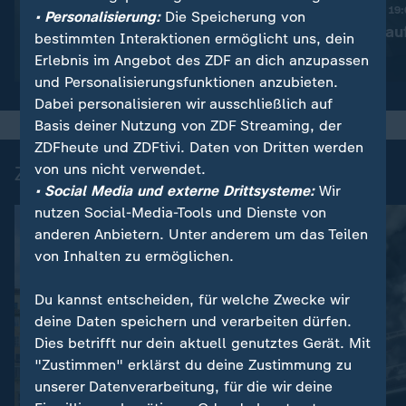
Trotz Krieg:
Nachrichten | heute 19
• Personalisierung:
Die Speicherung von
Leihmutterschaft in der
Taiwan rüstet au
bestimmten Interaktionen ermöglicht uns, dein
Ukraine
Erlebnis im Angebot des ZDF an dich anzupassen
Video
1:38
Video
1:45
und Personalisierungsfunktionen anzubieten.
Dabei personalisieren wir ausschließlich auf
Basis deiner Nutzung von ZDF Streaming, der
ZDFheute und ZDFtivi. Daten von Dritten werden
von uns nicht verwendet.
Zuletzt auf ZDFheute veröffentlicht
• Social Media und externe Drittsysteme:
Wir
nutzen Social-Media-Tools und Dienste von
anderen Anbietern. Unter anderem um das Teilen
von Inhalten zu ermöglichen.
Du kannst entscheiden, für welche Zwecke wir
deine Daten speichern und verarbeiten dürfen.
Dies betrifft nur dein aktuell genutztes Gerät. Mit
"Zustimmen" erklärst du deine Zustimmung zu
:
Overtourism in Italien
unserer Datenverarbeitung, für die wir deine
Liveblog
Wie Airbnb & Co in Florenz