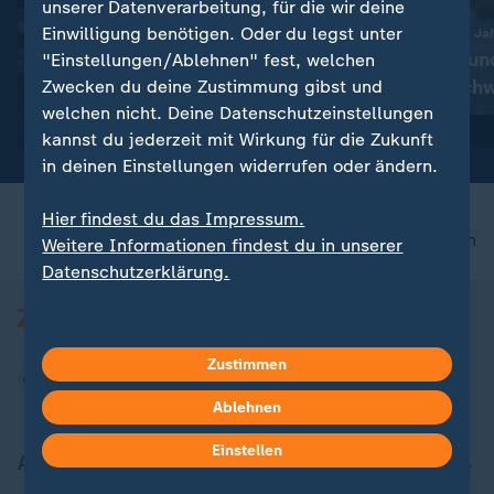
unserer Datenverarbeitung, für die wir deine
Einwilligung benötigen. Oder du legst unter
Comeback nach drei Ja
Liveblog
Maya Tobehn un
"Einstellungen/Ablehnen" fest, welchen
:
Russland greift die Ukraine an
ungeplante Sc
Zwecken du deine Zustimmung gibst und
Aktuelles zum Krieg in der
welchen nicht. Deine Datenschutzeinstellungen
Ukraine
mit Video
1:27
kannst du jederzeit mit Wirkung für die Zukunft
in deinen Einstellungen widerrufen oder ändern.
Hier findest du das Impressum.
nach oben
Weitere Informationen findest du in unserer
Datenschutzerklärung.
Zustimmen
Ablehnen
Einstellen
Aktuell bei ZDFheute