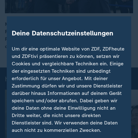
Merz reiste mit den Staats- und Regierungschefs
Frankreichs, Polens und Großbritanniens an. Sollte
Deine Datenschutzeinstellungen
00:16
Russland einer längeren Waffenruhe nicht zustimmen,
drohen sie mit schärferen Sanktionen.
Um dir eine optimale Website von ZDF, ZDFheute
und ZDFtivi präsentieren zu können, setzen wir
Cookies und vergleichbare Techniken ein. Einige
der eingesetzten Techniken sind unbedingt
heute 19:00 Uhr: Einzelbeiträge
erforderlich für unser Angebot. Mit deiner
Zustimmung dürfen wir und unsere Dienstleister
darüber hinaus Informationen auf deinem Gerät
speichern und/oder abrufen. Dabei geben wir
deine Daten ohne deine Einwilligung nicht an
Dritte weiter, die nicht unsere direkten
Dienstleister sind. Wir verwenden deine Daten
auch nicht zu kommerziellen Zwecken.