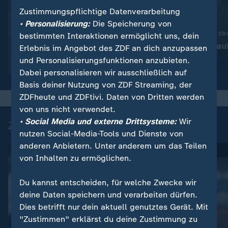
Zustimmungspflichtige Datenverarbeitung
:
Nachrichten | heute 19:00 Uhr
• Personalisierung:
Die Speicherung von
Trotz Krieg:
Nachrichten | heute 19
bestimmten Interaktionen ermöglicht uns, dein
Leihmutterschaft in der
Taiwan rüstet au
Erlebnis im Angebot des ZDF an dich anzupassen
Ukraine
und Personalisierungsfunktionen anzubieten.
Video
1:38
Video
1:45
Dabei personalisieren wir ausschließlich auf
Basis deiner Nutzung von ZDF Streaming, der
ZDFheute und ZDFtivi. Daten von Dritten werden
von uns nicht verwendet.
• Social Media und externe Drittsysteme:
Wir
Zuletzt auf ZDFheute veröffentlicht
nutzen Social-Media-Tools und Dienste von
anderen Anbietern. Unter anderem um das Teilen
von Inhalten zu ermöglichen.
Du kannst entscheiden, für welche Zwecke wir
deine Daten speichern und verarbeiten dürfen.
Dies betrifft nur dein aktuell genutztes Gerät. Mit
"Zustimmen" erklärst du deine Zustimmung zu