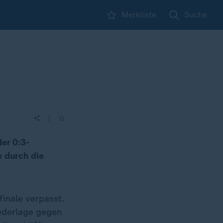
Merkliste
Suche
|
er 0:3-
e durch die
finale verpasst.
iederlage gegen