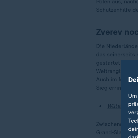
Polen aus, nach
Schützenhilfe d
Zverev no
Die Niederländer
das seinerseits 
gestartet war, h
Weltranglistend
De
Auch im Mixed a
Sieg erringen.
Um 
prä
Wütender Z
ver
Tec
Zwischendurch s
dei
Grand-Slam-Sieg
dar