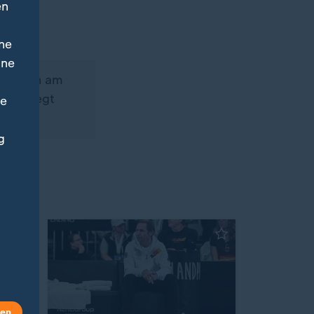
en
ne
ine
magazin am
nterliegt
ne
g
len