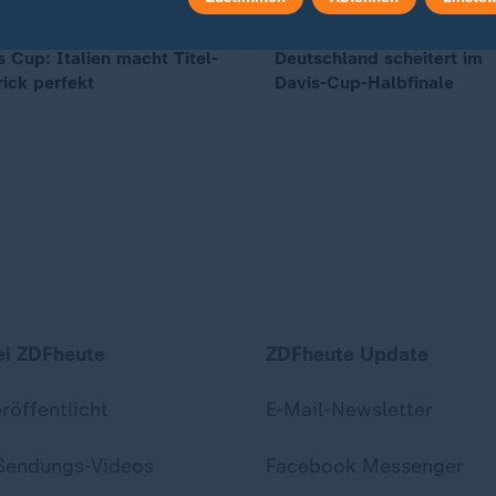
:
Tennis: Traum vom Finale geplatzt
s Cup: Italien macht Titel-
Deutschland scheitert im
rick perfekt
Davis-Cup-Halbfinale
ei ZDFheute
ZDFheute Update
eröffentlicht
E-Mail-Newsletter
 Sendungs-Videos
Facebook Messenger