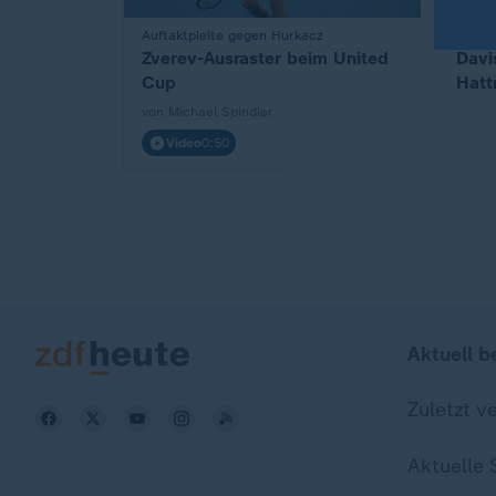
:
Auftaktpleite gegen Hurkacz
:
Tennis
Zverev-Ausraster beim United
Davi
Cup
Hatt
von Michael Spindler
Video
0:50
Aktuell b
Zuletzt v
Aktuelle