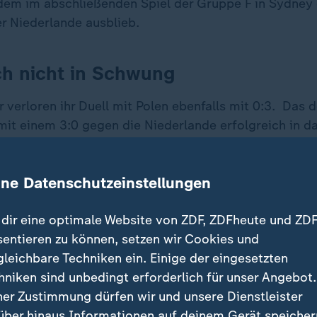
dem im abschließenden Spiel der Gruppe F in Sydney 
er Niederlande ausblieb.
ch nicht in Schwung
 verloren ihr Duell mit Polen ebenfalls mit 0:3. Das
mit einem 3:0 gegen die Niederlande erfolgreich in da
atte zuvor gegen Polen seine gute Ausgangslage versp
ritter aus Hamburg, hatte gegen Hubert Hurkacz 3:6, 4
ine Datenschutzeinstellungen
n der Seite von Laura Siegemund konnte er beim 6:7 
dir eine optimale Website von ZDF, ZDFheute und ZDF
sentieren zu können, setzen wir Cookies und
verev zertrümmert Schläger
gleichbare Techniken ein. Einige der eingesetzten
hniken sind unbedingt erforderlich für unser Angebot.
chlug sich Eva Lys als klare Außenseiterin gegen die
ner Zustimmung dürfen wir und unsere Dienstleister
erin Iga Swiatek beachtlich. Lys musste sich der
über hinaus Informationen auf deinem Gerät speicher