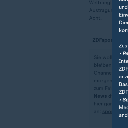
Weltranglistenz
und
Austragungsort 
Ein
Acht.
Die
kom
ZDFsportstudi
Zus
• P
Sie wollen üb
Int
bleiben? Dann
ZDF
Channel genau 
anz
morgens zum K
Bas
zum Feieraben
ZDF
News direkt a
• S
hier ganz ein
Med
an:
sportstud
and