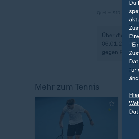
Du 
spe
Quelle:
SID
akt
Zus
Über dieses 
Ein
06.01.2026 um
"Ei
gegen Polen".
Zus
Dat
für
änd
Mehr zum Tennis
Hie
Wei
Dat