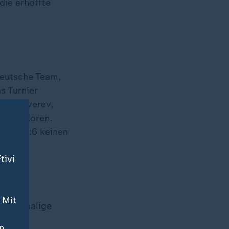
die erhoffte
 deutsche Team,
s Turnier
ielt. Zverev,
:6 verloren.
(6:8) 3:6 keinen
tivi
 Mit
 sechsmalige
n