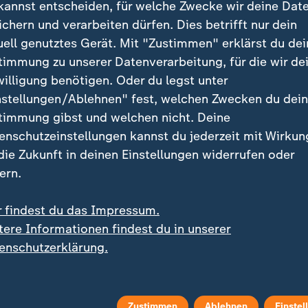
kannst entscheiden, für welche Zwecke wir deine Dat
ichern und verarbeiten dürfen. Dies betrifft nur dein
uell genutztes Gerät. Mit "Zustimmen" erklärst du dei
timmung zu unserer Datenverarbeitung, für die wir de
Thema berichtete das gemeinsame ARD/ZDF-Morgen
willigung benötigen. Oder du legst unter
 05:30 Uhr in dem Beitrag "Tennis: Deutsches Team u
nstellungen/Ablehnen" fest, welchen Zwecken du dei
timmung gibst und welchen nicht. Deine
enschutzeinstellungen kannst du jederzeit mit Wirkun
 die Zukunft in deinen Einstellungen widerrufen oder
ern.
r findest du das Impressum.
tere Informationen findest du in unserer
enschutzerklärung.
Zustimmen
Ablehnen
Einstel