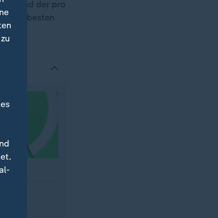
sten und der pro
ine
de der besten
ten
 zu
des
und
et.
al-