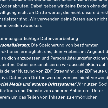
weiten 6:3, 3:6, 4:6 geschlagen geben. Die Gruppener
/oder abrufen. Dabei geben wir deine Daten ohne de
beste Gruppenzweite schaffen den Sprung in die Run
willigung nicht an Dritte weiter, die nicht unsere direk
nstleister sind. Wir verwenden deine Daten auch nicht
merziellen Zwecken.
o auf WhatsApp
timmungspflichtige Datenverarbeitung
ersonalisierung:
Die Speicherung von bestimmten
er Sport stets auf dem Laufenden
eraktionen ermöglicht uns, dein Erlebnis im Angebot 
 ist unser sportstudio-WhatsApp-
 an dich anzupassen und Personalisierungsfunktionen
das Richtige für Sie. Egal ob
ubieten. Dabei personalisieren wir ausschließlich auf
affee, mittags zum Lunch oder
is deiner Nutzung von ZDF Streaming, der ZDFheute 
d - erhalten Sie
die wichtigsten
tivi. Daten von Dritten werden von uns nicht verwend
uf Ihr Smartphone
. Melden Sie sich
ocial Media und externe Drittsysteme:
Wir nutzen Soci
Quelle: Reuters
fach für unseren WhatsApp-Channel
ia-Tools und Dienste von anderen Anbietern. Unter
io-WhatsApp-Channel
.
erem um das Teilen von Inhalten zu ermöglichen.