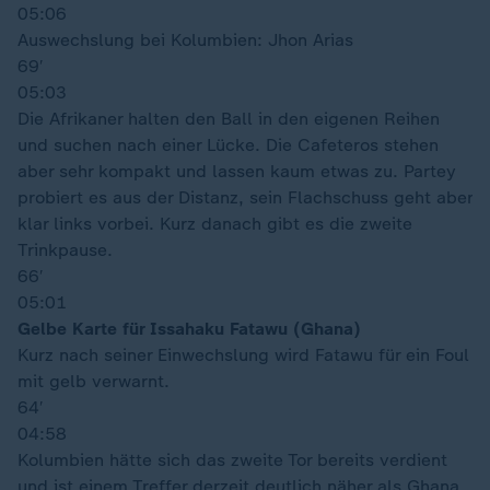
05:06
Auswechslung bei Kolumbien: Jhon Arias
69′
05:03
Die Afrikaner halten den Ball in den eigenen Reihen
und suchen nach einer Lücke. Die Cafeteros stehen
aber sehr kompakt und lassen kaum etwas zu. Partey
probiert es aus der Distanz, sein Flachschuss geht aber
klar links vorbei. Kurz danach gibt es die zweite
Trinkpause.
66′
05:01
Gelbe Karte für Issahaku Fatawu (Ghana)
Kurz nach seiner Einwechslung wird Fatawu für ein Foul
mit gelb verwarnt.
64′
04:58
Kolumbien hätte sich das zweite Tor bereits verdient
und ist einem Treffer derzeit deutlich näher als Ghana.