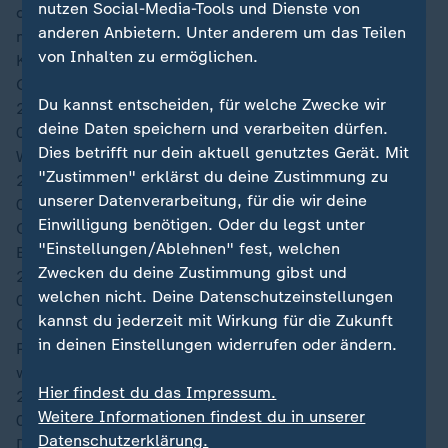
nutzen Social-Media-Tools und Dienste von
das Spiel derzeit komplett im Griff. Sie haben deutlich
anderen Anbietern. Unter anderem um das Teilen
mehr Ballbesitz und suchen nach einer Lücke. Die
von Inhalten zu ermöglichen.
Konterstärke der Afrikaner kommt noch nicht zur
Geltung.
Du kannst entscheiden, für welche Zwecke wir
27′
deine Daten speichern und verarbeiten dürfen.
03:57
Dies betrifft nur dein aktuell genutztes Gerät. Mit
Weiter geht's!
"Zustimmen" erklärst du deine Zustimmung zu
24′
unserer Datenverarbeitung, für die wir deine
03:55
Einwilligung benötigen. Oder du legst unter
Clément Turpin, der Unparteiische der heutigen
"Einstellungen/Ablehnen" fest, welchen
Begegnung, bittet die Spieler zur ersten Trinkpause.
Zwecken du deine Zustimmung gibst und
23′
welchen nicht. Deine Datenschutzeinstellungen
03:53
kannst du jederzeit mit Wirkung für die Zukunft
Ghana kommt durchs linke Halbfeld und mit einem
in deinen Einstellungen widerrufen oder ändern.
Pass wird Iñaki Williams in der Tiefe gesucht. Der Pass
war aber vorhersehbar und Kolumbien fängt ihn ab.
Hier findest du das Impressum.
20′
Weitere Informationen findest du in unserer
03:51
Datenschutzerklärung.
Díaz wird halblinks an der Strafraumkante gefunden