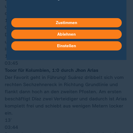
und er hält sofort drauf. Sein Flachschuss geht aber
direkt in die Arme von Ati-Zigi.
17′
Zustimmen
03:48
Ablehnen
Die Südamerikaner kommen nun immer mehr in Fahrt
und drängen bereits auf das nächste Tor. Ghana muss
Einstellen
in dieser Phase aufpassen.
14′
03:45
Tooor für Kolumbien, 1:0 durch Jhon Arias
Der Favorit geht in Führung! Suárez dribbelt sich vom
rechten Sechzehnereck in Richtung Grundlinie und
flankt dann hoch an den zweiten Pfosten. Am ersten
beschäftigt Díaz zwei Verteidiger und dadurch ist Arias
komplett frei und schiebt aus wenigen Metern locker
ein.
13′
03:44