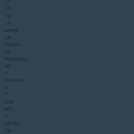
14′
12′
72′
16
Lerma
14
Puerta
10
Rodríguez
46′
9
Córdoba
8′
7
Díaz
90′
1
Ati-Zigi
26