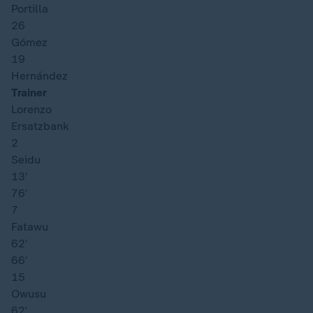
Portilla
26
Gómez
19
Hernández
Trainer
Lorenzo
Ersatzbank
2
Seidu
13′
76′
7
Fatawu
62′
66′
15
Owusu
62′