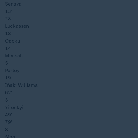
Senaya
13′
23
Luckassen
18
Opoku
14
Mensah
5
Partey
19
Iñaki Williams
62′
3
Yirenkyi
49′
79′
8
Sibo