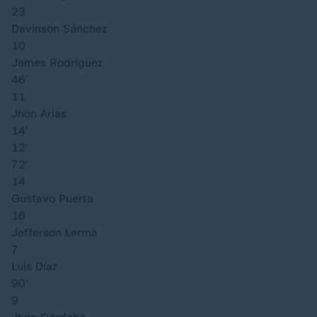
23
Davinson Sánchez
10
James Rodríguez
46′
11
Jhon Arias
14′
12′
72′
14
Gustavo Puerta
16
Jefferson Lerma
7
Luis Díaz
90′
9