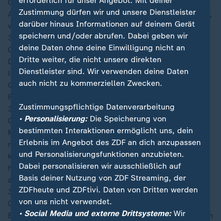
erforderlich für unser Angebot. Mit deiner
04:08
Zustimmung dürfen wir und unsere Dienstleister
Ayew bringt den Eckstoß hoch an den zweiten Pfosten,
darüber hinaus Informationen auf deinem Gerät
wo sich aber kein Abnehmer findet.
speichern und/oder abrufen. Dabei geben wir
36′
deine Daten ohne deine Einwilligung nicht an
04:07
Dritte weiter, die nicht unsere direkten
Die Ghanaer bäumen sich nun etwas auf, sind im
Dienstleister sind. Wir verwenden deine Daten
letzten Angriffsdrittel aber zu unpräzise und so keine
auch nicht zu kommerziellen Zwecken.
Gefahr ausstrahlen. Ein Schuss von Semenyo aus der
Ferne wird zur nächsten Ecke abgefälscht.
Zustimmungspflichtige Datenverarbeitung
33′
• Personalisierung:
Die Speicherung von
04:04
bestimmten Interaktionen ermöglicht uns, dein
Mensah spielt einen tollen Diagonalball auf den
Erlebnis im Angebot des ZDF an dich anzupassen
rechten Flügel zu Iñaki Williams. Der bekommt aber
und Personalisierungsfunktionen anzubieten.
keine Hilfe und schließt aus schlechter Position ab,
Dabei personalisieren wir ausschließlich auf
holt aber immerhin einen Eckball raus. Dieser bringt
Basis deiner Nutzung von ZDF Streaming, der
allerdings keine Gefahr.
ZDFheute und ZDFtivi. Daten von Dritten werden
30′
von uns nicht verwendet.
04:01
• Social Media und externe Drittsysteme:
Wir
Eine halbe Stunde ist gespielt und die Cafeteros haben