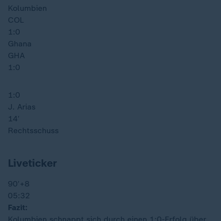
Kolumbien
COL
1:0
Ghana
GHA
1:0
1:0
J. Arias
14′
Rechtsschuss
Liveticker
90′
+8
05:32
Fazit:
Kolumbien schnappt sich durch einen 1:0-Erfolg über