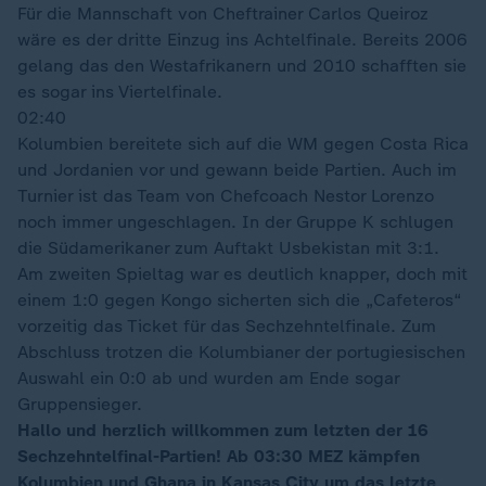
Für die Mannschaft von Cheftrainer Carlos Queiroz
wäre es der dritte Einzug ins Achtelfinale. Bereits 2006
gelang das den Westafrikanern und 2010 schafften sie
es sogar ins Viertelfinale.
02:40
Kolumbien bereitete sich auf die WM gegen Costa Rica
und Jordanien vor und gewann beide Partien. Auch im
Turnier ist das Team von Chefcoach Nestor Lorenzo
noch immer ungeschlagen. In der Gruppe K schlugen
die Südamerikaner zum Auftakt Usbekistan mit 3:1.
Am zweiten Spieltag war es deutlich knapper, doch mit
einem 1:0 gegen Kongo sicherten sich die „Cafeteros“
vorzeitig das Ticket für das Sechzehntelfinale. Zum
Abschluss trotzen die Kolumbianer der portugiesischen
Auswahl ein 0:0 ab und wurden am Ende sogar
Gruppensieger.
Hallo und herzlich willkommen zum letzten der 16
Sechzehntelfinal-Partien! Ab 03:30 MEZ kämpfen
Kolumbien und Ghana in Kansas City um das letzte