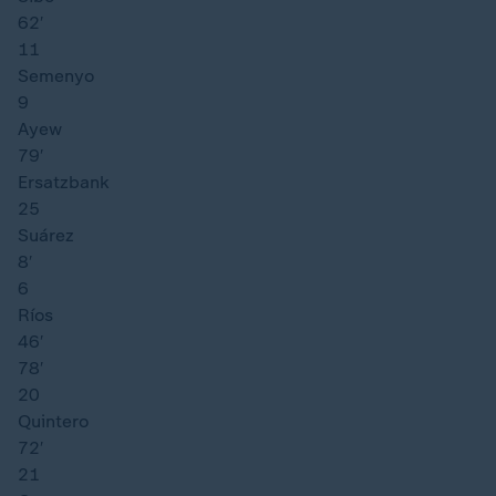
62′
11
Semenyo
9
Ayew
79′
Ersatzbank
25
Suárez
8′
6
Ríos
46′
78′
20
Quintero
72′
21