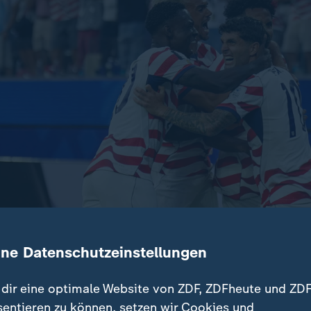
ine Datenschutzeinstellungen
ter Halbzeit: Co-Gastgeber USA ist zum Start der Heim-WM
uftaktsieg gelungen. Christian Pulisic und Doppeltorschütze
dir eine optimale Website von ZDF, ZDFheute und ZDF
sentieren zu können, setzen wir Cookies und