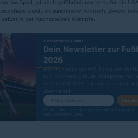
ser ins Spiel, wirklich gefährlich wurde es für die US
hlussphase wurde es zunehmend hektisch, Zwayer bek
 selbst in der Nachspielzeit Krämpfe.
:
ZDFsportstudio Update
Dein Newsletter zur Fu
2026
Alle Highlights der WM-Spiele aus der N
zum DFB-Team und die wichtigsten Nachr
Fußball-WM 2026 – kompakt und aktuell
abonnieren!
Newslet
Mit dem Abonnieren-Button akzeptieren Sie unsere
Nutzungsbedingungen.