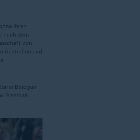
ohne ihren
ge nach dem
nnschaft von
n Australien und
as
olarin Balogun
lex Freeman