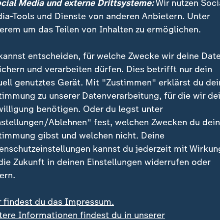
ocial Media und externe Drittsysteme:
Wir nutzen Soci
er WM im Liveblog
ia-Tools und Dienste von anderen Anbietern. Unter
erem um das Teilen von Inhalten zu ermöglichen.
 jetzt auf uns fokussieren", mahnte Pochettino, der a
er Startelf vornahm: "Wir haben ein wichtiges Spiel 
kannst entscheiden, für welche Zwecke wir deine Dat
ichern und verarbeiten dürfen. Dies betrifft nur dein
uell genutztes Gerät. Mit "Zustimmen" erklärst du dei
Sport
timmung zu unserer Datenverarbeitung, für die wir de
:
Schland in Sich
willigung benötigen. Oder du legst unter
Vor der WM 2006 steht
nstellungen/Ablehnen" fest, welchen Zwecken du dei
Fußball am Abgrund. 
timmung gibst und welchen nicht. Deine
Klinsmanns Revolution
enschutzeinstellungen kannst du jederzeit mit Wirkun
scheitern – bis sein j
 die Zukunft in deinen Einstellungen widerrufen oder
Land elektrisiert und 
ern.
Sommermärchen begin
r findest du das Impressum.
tere Informationen findest du in unserer