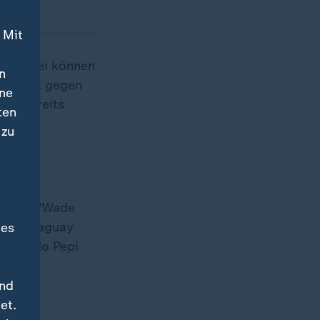
 Mit
ie Türkei können
n
hr Spiel gegen
ine
ser bereits
ten
 zu
um die "Wade
gen Paraguay
des
 Ricardo Pepi
und
et.