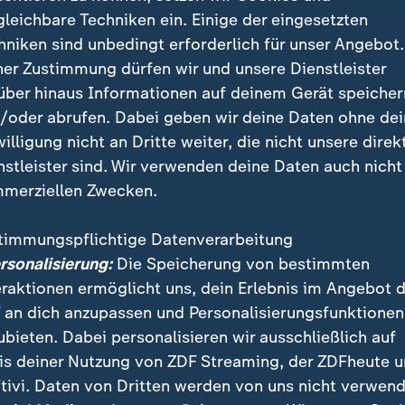
gleichbare Techniken ein. Einige der eingesetzten
hniken sind unbedingt erforderlich für unser Angebot.
ner Zustimmung dürfen wir und unsere Dienstleister
en Gruppenspiel am 26. Juni in Los Angeles gegen d
über hinaus Informationen auf deinem Gerät speicher
n noch den Gruppensieg sichern. Gewinnt die Türkei i
/oder abrufen. Dabei geben wir deine Daten ohne de
 Nacht auf Samstag (5.00 Uhr MESZ) nicht, stünde die
willigung nicht an Dritte weiter, die nicht unsere direk
nstleister sind. Wir verwenden deine Daten auch nicht
merziellen Zwecken.
ulisic
timmungspflichtige Datenverarbeitung
ten sich die schlimmsten Befürchtungen der US-Fans 
ersonalisierung:
Die Speicherung von bestimmten
tätigt. Pulisic, überragender Mann im ersten Spiel ge
eraktionen ermöglicht uns, dein Erlebnis im Angebot 
 rechtzeitig fit geworden, der 27-Jährige wurde durch
 an dich anzupassen und Personalisierungsfunktionen
ubieten. Dabei personalisieren wir ausschließlich auf
is deiner Nutzung von ZDF Streaming, der ZDFheute 
tivi. Daten von Dritten werden von uns nicht verwend
Ergebnisse und Tabellen der WM 2026