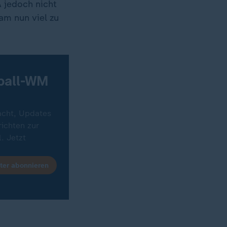
A jedoch nicht
am nun viel zu
ßball-WM
acht, Updates
ichten zur
. Jetzt
ter abonnieren