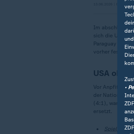
13.06.2026 | 8:00 min
ver
Tec
dei
Im abschließend
dar
sich die USA nu
und
Paraguay in der
Ein
vorher fest.
Die
kom
USA ohne P
Zus
Vor Anpfiff hat
• P
der Nation" bes
Int
(4:1), war nicht
ZDF
ersetzt.
anz
Bas
ZDF
Spielplan, 