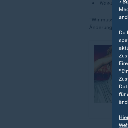
• S
News von d
Med
and
"Wir müssen uns
Änderung an sein
Du 
spe
akt
Zus
Ein
"Ei
Zus
Dat
für
änd
Hie
Wei