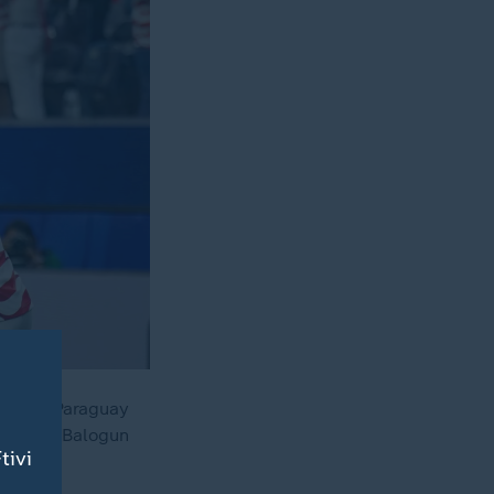
 gegen Paraguay
 Folarin Balogun
tivi