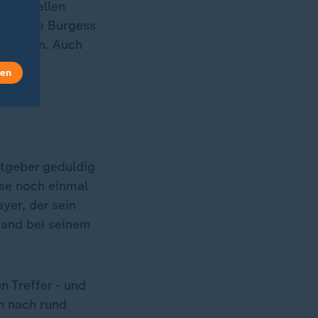
m schnellen
e konnte Burgess
um beben. Auch
ührung
len
stgeber geduldig
use noch einmal
ayer, der sein
tand bei seinem
n Treffer - und
n nach rund