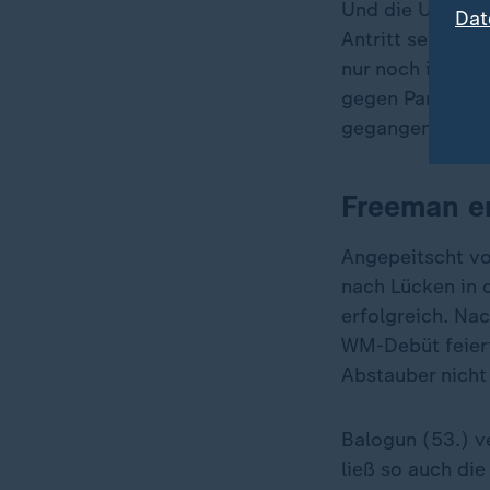
Und die USA beg
Dat
Antritt seinen G
nur noch ins ei
gegen Paraguay 
gegangen, auch 
Freeman er
Angepeitscht vo
nach Lücken in 
erfolgreich. Nac
WM-Debüt feiert
Abstauber nicht
Balogun (53.) v
ließ so auch di