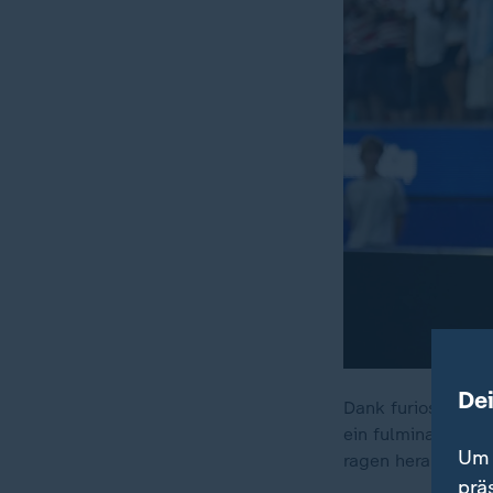
De
Dank furioser ers
ein fulminanter A
Um 
ragen heraus.
prä