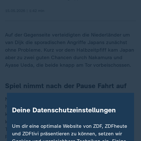
15.05.2026 | 1:42 min
Auf der Gegenseite verteidigten die Niederländer um
van Dijk die sporadischen Angriffe Japans zunächst
ohne Probleme. Kurz vor dem Halbzeitpfiff kam Japan
aber zu zwei guten Chancen durch Nakamura und
Ayase Ueda, die beide knapp am Tor vorbeischossen.
Spiel nimmt nach der Pause Fahrt auf
Nach der Pause kam schneller Tempo in die Partie.
Nach einer schönen Flanke von Ryan Gravenberch
Deine Datenschutzeinstellungen
konnte van Dijk nahezu ungehindert ins lange Eck
köpfen, der Ball prallte vom Innenpfosten ins Netz.
Um dir eine optimale Website von ZDF, ZDFheute
Tsuyoshi Watanabe hatte den aufgerückten Liverpool-
und ZDFtivi präsentieren zu können, setzen wir
Profi aus den Augen verloren.