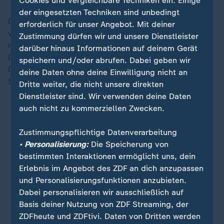
Cookies und vergleichbare Techniken ein. Einige
der eingesetzten Techniken sind unbedingt
Die Führung hielt aber nicht lange, weil sich Japan
erforderlich für unser Angebot. Mit deiner
vom Rückschlag unbeeindruckt zeigte und Nakamura
Zustimmung dürfen wir und unsere Dienstleister
mit einem Flachschuss schnell ausgleichen konnte.
darüber hinaus Informationen auf deinem Gerät
Doch auch der Jubel der Japaner war nur von kurzer
speichern und/oder abrufen. Dabei geben wir
Dauer: Flügelspieler Summerville zeigte sich im
deine Daten ohne deine Einwilligung nicht an
Strafraum eiskalt.
Dritte weiter, die nicht unsere direkten
Dienstleister sind. Wir verwenden deine Daten
auch nicht zu kommerziellen Zwecken.
Wo die Teams bei der Fußball-WM spielen (Fokus 
ZDFheute Infografik
Zustimmungspflichtige Datenverarbeitung
• Personalisierung:
Die Speicherung von
bestimmten Interaktionen ermöglicht uns, dein
Ein Klick für den Datenschutz
Erlebnis im Angebot des ZDF an dich anzupassen
Für die Darstellung von ZDFheute Infografiken
und Personalisierungsfunktionen anzubieten.
nutzen wir die Software von Datawrapper. Erst
Dabei personalisieren wir ausschließlich auf
wenn Sie hier klicken, werden die Grafiken
Basis deiner Nutzung von ZDF Streaming, der
nachgeladen. Ihre IP-Adresse wird dabei an
ZDFheute und ZDFtivi. Daten von Dritten werden