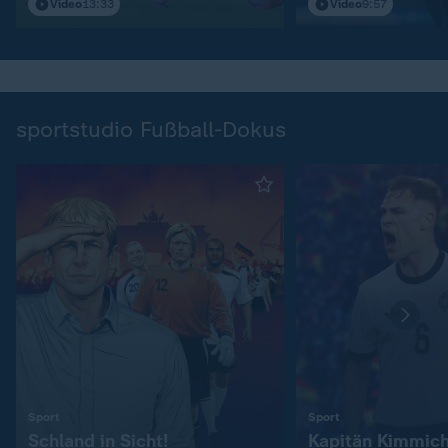
Video
13:33
Video
9:57
sportstudio Fußball-Dokus
:
:
Sport
Sport
Schland in Sicht!
Kapitän Kimmic