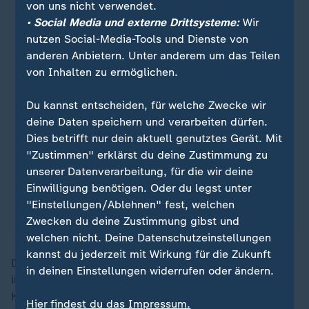
externe Server von Datawrapper übertragen.
von uns nicht verwendet.
Über den Datenschutz von Datawrapper
• Social Media und externe Drittsysteme:
Wir
können Sie sich auf der Seite des Anbieters
nutzen Social-Media-Tools und Dienste von
informieren. Um Ihre künftigen Besuche zu
anderen Anbietern. Unter anderem um das Teilen
erleichtern, speichern wir Ihre Zustimmung in
von Inhalten zu ermöglichen.
den
Datenschutzeinstellungen
. Ihre
Zustimmung können Sie im Bereich „Meine
Du kannst entscheiden, für welche Zwecke wir
News“ jederzeit widerrufen.
deine Daten speichern und verarbeiten dürfen.
Dies betrifft nur dein aktuell genutztes Gerät. Mit
"Zustimmen" erklärst du deine Zustimmung zu
Infografiken anzeigen
unserer Datenverarbeitung, für die wir deine
Einwilligung benötigen. Oder du legst unter
Datenschutzeinstellungen anpassen
"Einstellungen/Ablehnen" fest, welchen
Zwecken du deine Zustimmung gibst und
welchen nicht. Deine Datenschutzeinstellungen
kannst du jederzeit mit Wirkung für die Zukunft
Die Japaner öffneten in der Schlussphase verstärkt
in deinen Einstellungen widerrufen oder ändern.
ihre Defensive und drängten auf den Ausgleich, der
Kamada nach einer Ecke noch gelang.
Hier findest du das Impressum.