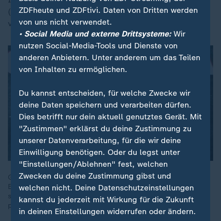
ZDFheute und ZDFtivi. Daten von Dritten werden
(54.) die Großchance zum zweiten Treffer,
von uns nicht verwendet.
verstolperte aber frei vor dem Tor.
• Social Media und externe Drittsysteme:
Wir
nutzen Social-Media-Tools und Dienste von
anderen Anbietern. Unter anderem um das Teilen
von Inhalten zu ermöglichen.
Du kannst entscheiden, für welche Zwecke wir
deine Daten speichern und verarbeiten dürfen.
Dies betrifft nur dein aktuell genutztes Gerät. Mit
"Zustimmen" erklärst du deine Zustimmung zu
unserer Datenverarbeitung, für die wir deine
Einwilligung benötigen. Oder du legst unter
"Einstellungen/Ablehnen" fest, welchen
Zwecken du deine Zustimmung gibst und
Gastgeberland Kanada hat genau eine populäre Sportart:
Eishockey. Aber bei der Fußball-WM wollen sie ein Gegenpart
welchen nicht. Deine Datenschutzeinstellungen
sein zu Mitgastgeber USA, wollen sich als weltoffen und
kannst du jederzeit mit Wirkung für die Zukunft
positiv präsentieren.
in deinen Einstellungen widerrufen oder ändern.