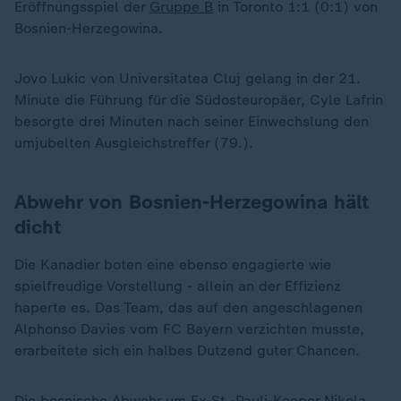
Eröffnungsspiel der
Gruppe B
in Toronto 1:1 (0:1) von
Bosnien-Herzegowina.
Jovo Lukic von Universitatea Cluj gelang in der 21.
Minute die Führung für die Südosteuropäer, Cyle Lafrin
besorgte drei Minuten nach seiner Einwechslung den
umjubelten Ausgleichstreffer (79.).
Abwehr von Bosnien-Herzegowina hält
dicht
Die Kanadier boten eine ebenso engagierte wie
spielfreudige Vorstellung - allein an der Effizienz
haperte es. Das Team, das auf den angeschlagenen
Alphonso Davies vom FC Bayern verzichten musste,
erarbeitete sich ein halbes Dutzend guter Chancen.
Die bosnische Abwehr um Ex-St.-Pauli-Keeper Nikola