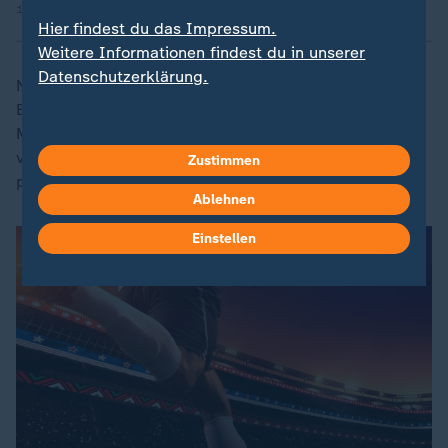
12.06.2026 | 1:29 min
Hier findest du das Impressum.
Weitere Informationen findest du in unserer
Datenschutzerklärung.
Nach 65 Minuten hatten die Gastgeber erneut Pech.
Bei einem Kopfball des agilen Oluwaseyi rettete Tarik
Muharemovic kurz vor der Linie. Für Kanadas
verdienten Ausgleich sorgte dann Joker Larin, der
Zustimmen
platziert ins Eck traf.
Ablehnen
Einstellen