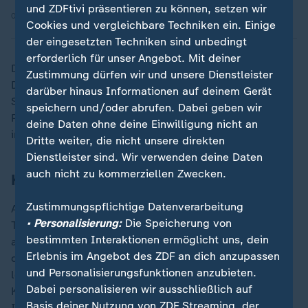
und ZDFtivi präsentieren zu können, setzen wir
05.05.2026 | 1:39 min
Cookies und vergleichbare Techniken ein. Einige
der eingesetzten Techniken sind unbedingt
erforderlich für unser Angebot. Mit deiner
Der Gegentreffer schien die Kanadier wachzurütteln.
Zustimmung dürfen wir und unsere Dienstleister
Doch trotz Feldüberlegenheit leisteten sich Marschs
darüber hinaus Informationen auf deinem Gerät
Spieler zu viele Fehler und Ungenauigkeiten im
speichern und/oder abrufen. Dabei geben wir
Passspiel und Abschluss. Tani Oluwaseyi (32.) verzog
deine Daten ohne deine Einwilligung nicht an
im Strafraum aus bester Position klar.
Dritte weiter, die nicht unsere direkten
Dienstleister sind. Wir verwenden deine Daten
auch nicht zu kommerziellen Zwecken.
Kanada belohnt sich spät
Zustimmungspflichtige Datenverarbeitung
Auch nach dem Wechsel war Kanada das aktivere
• Personalisierung:
Die Speicherung von
Team. Als Richie Laryea frei vor dem Gehäuse
bestimmten Interaktionen ermöglicht uns, dein
auftauchte und den Ball an Vasilj vorbeischob, hatten
Erlebnis im Angebot des ZDF an dich anzupassen
die Fans den Torschrei schon auf den Lippen. Doch im
und Personalisierungsfunktionen anzubieten.
letzten Moment rauschte der frühere Schalker
Dabei personalisieren wir ausschließlich auf
Kolasinac heran und bugsierte den Ball an die Latte.
Basis deiner Nutzung von ZDF Streaming, der
Im Gegenzug hatte Stuttgarts Ermedin Demirovic