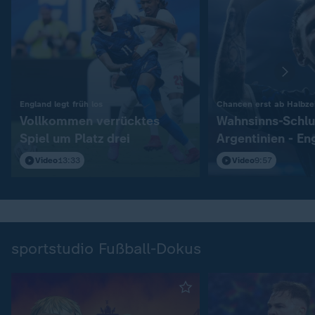
:
England legt früh los
Chancen erst ab Halbzei
Vollkommen verrücktes
Wahnsinns-Schlu
Spiel um Platz drei
Argentinien - En
Video
13:33
Video
9:57
sportstudio Fußball-Dokus