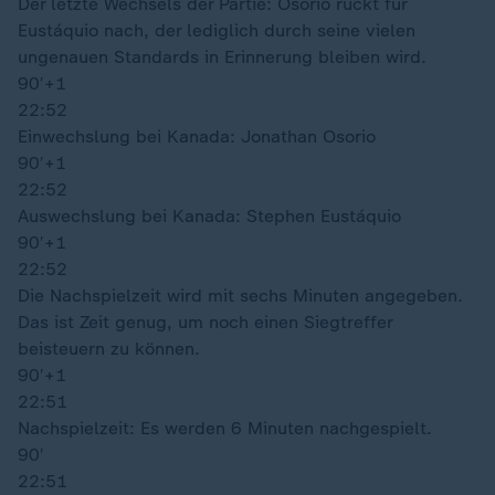
Der letzte Wechsels der Partie: Osorio rückt für
Eustáquio nach, der lediglich durch seine vielen
ungenauen Standards in Erinnerung bleiben wird.
90′
+1
22:52
Einwechslung bei Kanada: Jonathan Osorio
90′
+1
22:52
Auswechslung bei Kanada: Stephen Eustáquio
90′
+1
22:52
Die Nachspielzeit wird mit sechs Minuten angegeben.
Das ist Zeit genug, um noch einen Siegtreffer
beisteuern zu können.
90′
+1
22:51
Nachspielzeit: Es werden 6 Minuten nachgespielt.
90′
22:51