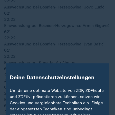
22:22
Auswechslung bei Bosnien-Herzegowina: Jovo Lukić
62′
22:22
Einwechslung bei Bosnien-Herzegowina: Armin Gigović
62′
22:22
Auswechslung bei Bosnien-Herzegowina: Ivan Bašić
61′
22:22
Einwechslung bei Kanada: Ali Ahmed
61′
22:22
Deine Datenschutzeinstellungen
Auswechslung bei Kanada: Tajon Buchanan
61′
Um dir eine optimale Website von ZDF, ZDFheute
22:22
und ZDFtivi präsentieren zu können, setzen wir
Einwechslung bei Kanada: Promise David
Cookies und vergleichbare Techniken ein. Einige
61′
der eingesetzten Techniken sind unbedingt
22:22