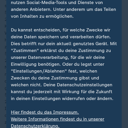
nutzen Social-Media-Tools und Dienste von
setzt der Abwehrmann jedoch deutlich über die Latte.
anderen Anbietern. Unter anderem um das Teilen
58′
von Inhalten zu ermöglichen.
22:20
Kolašinac zieht aus dem linken Mittelfeld mit großer
Du kannst entscheiden, für welche Zwecke wir
Wucht einen Flankenball vor den Kasten der
deine Daten speichern und verarbeiten dürfen.
Hausherren, wo sich Crépeau mit den Fäusten sicher
Dies betrifft nur dein aktuell genutztes Gerät. Mit
zeigt und die Kugel zur Ecke abwehren kann.
"Zustimmen" erklärst du deine Zustimmung zu
56′
unserer Datenverarbeitung, für die wir deine
22:19
Einwilligung benötigen. Oder du legst unter
Nach sehr munteren Minuten beruhigt sich die Partie
"Einstellungen/Ablehnen" fest, welchen
nun wieder etwas. Es ist bitter für die Nordamerikaner,
Zwecken du deine Zustimmung gibst und
dass der mittlerweile verdiente Ausgleich noch nicht
welchen nicht. Deine Datenschutzeinstellungen
gefallen ist.
kannst du jederzeit mit Wirkung für die Zukunft
54′
in deinen Einstellungen widerrufen oder ändern.
22:18
In der Folge ist plötzlich Ermedin Demirović auf und
Hier findest du das Impressum.
davon. Frei am Strafraum zögert der Stuttgarter aber
Weitere Informationen findest du in unserer
zu lange und kann somit keinen sauberen Abschluss
Datenschutzerklärung.