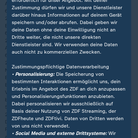
erforderlich für unser Angebot. Mit deiner
Auswechslung bei Kanada: Jonathan David
Zustimmung dürfen wir und unsere Dienstleister
61′
darüber hinaus Informationen auf deinem Gerät
22:22
speichern und/oder abrufen. Dabei geben wir
Einwechslung bei Kanada: Jacob Shaffelburg
deine Daten ohne deine Einwilligung nicht an
61′
Dritte weiter, die nicht unsere direkten
22:22
Dienstleister sind. Wir verwenden deine Daten
Auswechslung bei Kanada: Liam Millar
auch nicht zu kommerziellen Zwecken.
60′
22:21
Zustimmungspflichtige Datenverarbeitung
Nach knapp einer Stunde fangen die Kanadier an, die
• Personalisierung:
Die Speicherung von
Bosnier deutlich höher anzulaufen, um frühere
bestimmten Interaktionen ermöglicht uns, dein
Ballgewinne zu erlangen. Das sieht in dieser ersten
Erlebnis im Angebot des ZDF an dich anzupassen
Viertelstunde nach der Pause auch schon deutlich
und Personalisierungsfunktionen anzubieten.
besser aus, als noch vor dem Seitenwechsel.
Dabei personalisieren wir ausschließlich auf
59′
Basis deiner Nutzung von ZDF Streaming, der
22:21
ZDFheute und ZDFtivi. Daten von Dritten werden
Der folgende Eckstoß von Bašić fliegt an den zweiten
von uns nicht verwendet.
Pfosten, wo Muharemović an der Fünfmeterraumkante
• Social Media und externe Drittsysteme:
Wir
am höchsten steigen kann. Den Kopfballabschluss