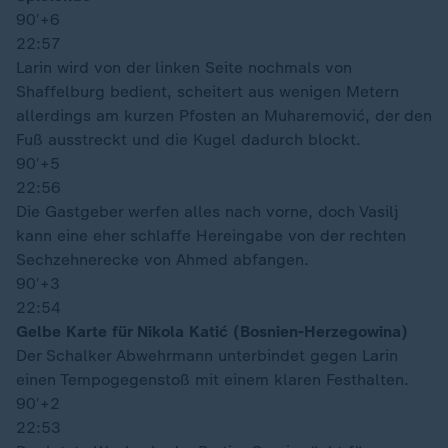
90′
+6
22:57
Larin wird von der linken Seite nochmals von
Shaffelburg bedient, scheitert aus wenigen Metern
allerdings am kurzen Pfosten an Muharemović, der den
Fuß ausstreckt und die Kugel dadurch blockt.
90′
+5
22:56
Die Gastgeber werfen alles nach vorne, doch Vasilj
kann eine eher schlaffe Hereingabe von der rechten
Sechzehnerecke von Ahmed abfangen.
90′
+3
22:54
Gelbe Karte für Nikola Katić (Bosnien-Herzegowina)
Der Schalker Abwehrmann unterbindet gegen Larin
einen Tempogegenstoß mit einem klaren Festhalten.
90′
+2
22:53