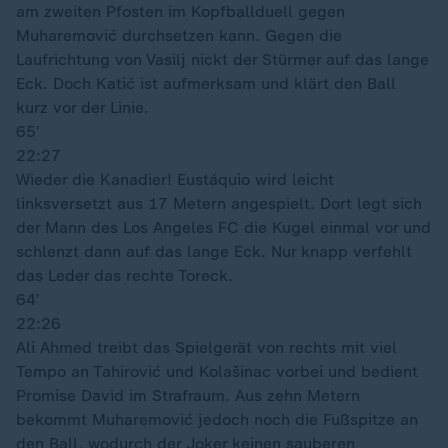
am zweiten Pfosten im Kopfballduell gegen
Muharemović durchsetzen kann. Gegen die
Laufrichtung von Vasilj nickt der Stürmer auf das lange
Eck. Doch Katić ist aufmerksam und klärt den Ball
kurz vor der Linie.
65′
22:27
Wieder die Kanadier! Eustáquio wird leicht
linksversetzt aus 17 Metern angespielt. Dort legt sich
der Mann des Los Angeles FC die Kugel einmal vor und
schlenzt dann auf das lange Eck. Nur knapp verfehlt
das Leder das rechte Toreck.
64′
22:26
Ali Ahmed treibt das Spielgerät von rechts mit viel
Tempo an Tahirović und Kolašinac vorbei und bedient
Promise David im Strafraum. Aus zehn Metern
bekommt Muharemović jedoch noch die Fußspitze an
den Ball, wodurch der Joker keinen sauberen