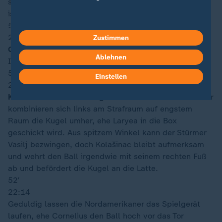
setzen. Ärgerlich für die Bosnier, denn normalerweise
ist der Stürmer dabei eine Bank.
53′
22:14
Zustimmen
Gelbe Karte für Luc De Fougerolles (Kanada)
Ablehnen
Im Gegenzug packt der Kanadier zum taktischen Foul.
53′
Einstellen
22:14
Kolašinac wehrt den Ausgleichstreffer ab!
Die Kanadier
kombinieren sich links am Strafraum auf engstem
Raum die Kugel umher, ehe Laryea in die Box
geschickt wird. Aus spitzem Winkel kann der Stürmer
Vasilj bezwingen, doch Kolašinac bleibt aufmerksam
und wehrt den Ball irgendwie mit seinem rechten Fuß
ab und befördert die Kugel an die Latte.
52′
22:14
Geduldig lassen die Nordamerikaner das Spielgerät
laufen, ehe Cornelius den Ball hoch vor das Tor