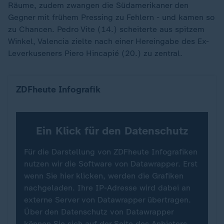
Räume, zudem zwangen die Südamerikaner den
Gegner mit frühem Pressing zu Fehlern - und kamen so
zu Chancen. Pedro Vite (14.) scheiterte aus spitzem
Winkel, Valencia zielte nach einer Hereingabe des Ex-
Leverkuseners Piero Hincapié (20.) zu zentral.
Wo die Teams bei der Fußball-WM spielen (Fokus 
ZDFheute Infografik
Ein Klick für den Datenschutz
Für die Darstellung von ZDFheute Infografiken
nutzen wir die Software von Datawrapper. Erst
wenn Sie hier klicken, werden die Grafiken
nachgeladen. Ihre IP-Adresse wird dabei an
externe Server von Datawrapper übertragen.
Über den Datenschutz von Datawrapper
können Sie sich auf der Seite des Anbieters