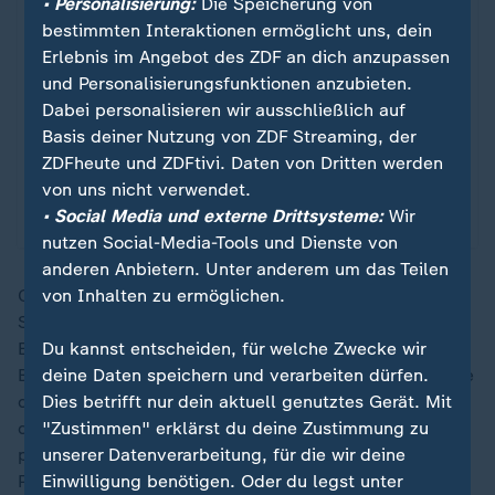
• Personalisierung:
Die Speicherung von
bestimmten Interaktionen ermöglicht uns, dein
Erlebnis im Angebot des ZDF an dich anzupassen
Sport
und Personalisierungsfunktionen anzubieten.
Schland in Sicht!
:
Dabei personalisieren wir ausschließlich auf
Basis deiner Nutzung von ZDF Streaming, der
Vor der WM 2006 steht der deutsche Fußball am
ZDFheute und ZDFtivi. Daten von Dritten werden
Abgrund. Jürgen Klinsmanns Revolution droht zu
von uns nicht verwendet.
scheitern – bis sein junges Team das Land
• Social Media und externe Drittsysteme:
Wir
elektrisiert und das Sommermärchen beginnt.
nutzen Social-Media-Tools und Dienste von
anderen Anbietern. Unter anderem um das Teilen
von Inhalten zu ermöglichen.
Curaçao setzte auf Konter und näherte sich einer
Sensation, bei einer Dreifachchance (60.) kam
Du kannst entscheiden, für welche Zwecke wir
Ecuadors Torhüter Hernán Galíndez in höchste
deine Daten speichern und verarbeiten dürfen.
Bedrängnis. Die größeren Chancen hatte in der Summe
Dies betrifft nur dein aktuell genutztes Gerät. Mit
dennoch Ecuador. Curaçao-Schlussmann Room wuchs
"Zustimmen" erklärst du deine Zustimmung zu
dabei über sich hinaus, auch in der Schlussphase
unserer Datenverarbeitung, für die wir deine
parierte er ein ums andere Mal. Ecuadors Angelo
Einwilligung benötigen. Oder du legst unter
Preciado traf dazu die Latte (90.).