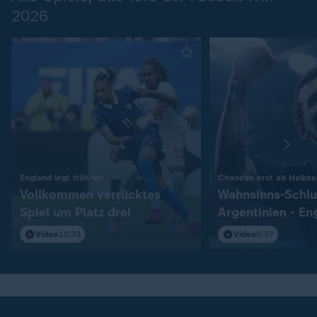
2026
:
England legt früh los
Chancen erst ab Halbzei
Vollkommen verrücktes
Wahnsinns-Schlu
Spiel um Platz drei
Argentinien - En
Video
13:33
Video
9:57