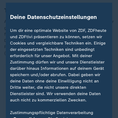
Torhüter Room überragt
Deine Datenschutzeinstellungen
Auch nach dem Seitenwechsel machte Ecuador aus der
größeren individuellen Klasse zu wenig. Spielerisch
Um dir eine optimale Website von ZDF, ZDFheute
fand der Favorit selten ein Durchkommen, häufige
und ZDFtivi präsentieren zu können, setzen wir
Distanzschüsse waren Ausdruck zunehmender
Cookies und vergleichbare Techniken ein. Einige
Ratlosigkeit. Gefahr entstand nach Standards, Plata
der eingesetzten Techniken sind unbedingt
(59.) scheiterte per Kopf am starken Room.
erforderlich für unser Angebot. Mit deiner
Zustimmung dürfen wir und unsere Dienstleister
darüber hinaus Informationen auf deinem Gerät
speichern und/oder abrufen. Dabei geben wir
deine Daten ohne deine Einwilligung nicht an
Dritte weiter, die nicht unsere direkten
Dienstleister sind. Wir verwenden deine Daten
auch nicht zu kommerziellen Zwecken.
Zustimmungspflichtige Datenverarbeitung