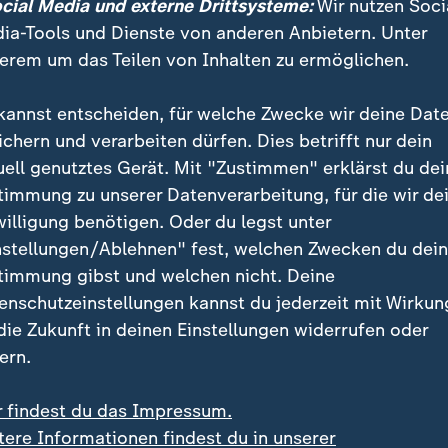
 seine Stars noch am Abend auf dem Gelände der re
ocial Media und externe Drittsysteme:
Wir nutzen Soci
ersity zu einem öffentlichen Training.
ia-Tools und Dienste von anderen Anbietern. Unter
erem um das Teilen von Inhalten zu ermöglichen.
kannst entscheiden, für welche Zwecke wir deine Dat
ichern und verarbeiten dürfen. Dies betrifft nur dein
uell genutztes Gerät. Mit "Zustimmen" erklärst du dei
timmung zu unserer Datenverarbeitung, für die wir de
willigung benötigen. Oder du legst unter
nstellungen/Ablehnen" fest, welchen Zwecken du dei
timmung gibst und welchen nicht. Deine
Dieses Video existiert nicht (mehr).
enschutzeinstellungen kannst du jederzeit mit Wirkun
 die Zukunft in deinen Einstellungen widerrufen oder
ern.
r findest du das Impressum.
tere Informationen findest du in unserer