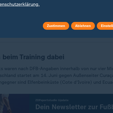
enschutzerklärung.
eht wie kaum ein anderer deutscher Fußballer für das DFB
duktion "Kapitän Kimmich" begleitet ihn von der EM 2024 
Zustimmen
Ablehnen
Einstel
 beim Training dabei
ts waren nach DFB-Angaben innerhalb von nur vier Mi
tschland startet am 14. Juni gegen Außenseiter Curaç
gegner sind Elfenbeinküste (Cote d'Ivoire) und Ecua
:
ZDFsportstudio Update
Dein Newsletter zur Fu