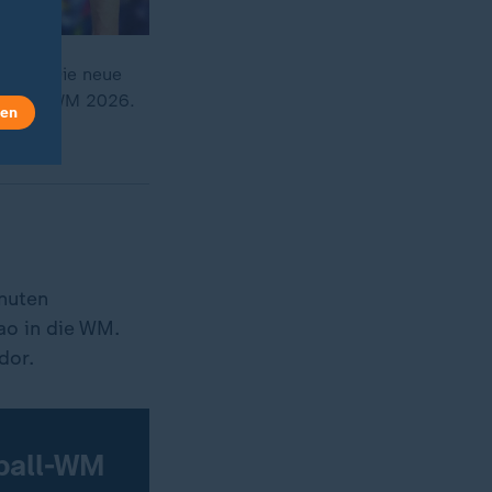
-Team. Die neue
bis zur WM 2026.
len
nuten
ao in die WM.
dor.
ßball-WM