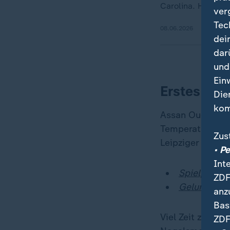
Carolina. Hier so
ver
Tec
08.06.2026
dei
dar
und
Ein
Erstes Tra
Die
kom
Assan Ouédraog
Temperaturen in
Zus
Leipziger war s
• P
Int
Spielplan, 
ZDF
Gelungene 
anz
Bas
Viel Zeit zur Ei
ZDF