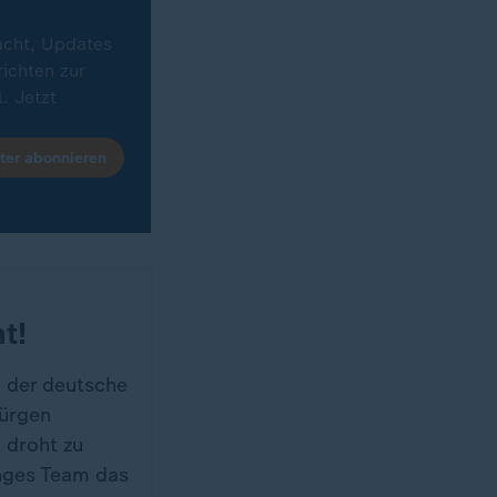
acht, Updates
ichten zur
. Jetzt
ter abonnieren
t!
 der deutsche
Jürgen
 droht zu
unges Team das