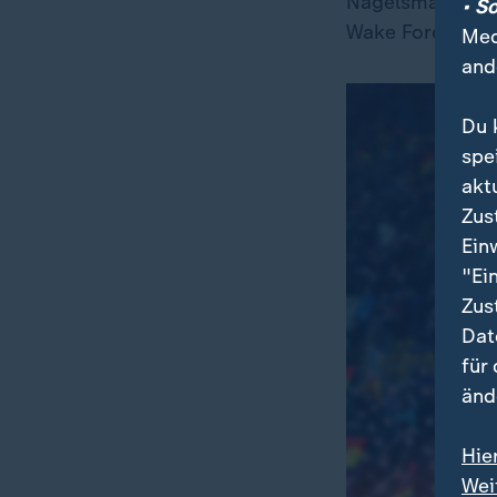
Nagelsmann bat
• S
Wake Forest Univ
Med
and
Du 
spe
akt
Zus
Ein
"Ei
Zus
Dat
für
änd
Hie
Wei