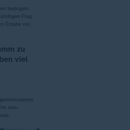
lem bezogen.
tündigen Flug
n Estate vor.
ramm zu
ben viel
 gemeinsames
 im neo-
ute.