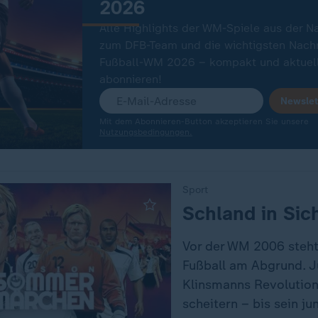
2026
Alle Highlights der WM-Spiele aus der N
zum DFB-Team und die wichtigsten Nachr
Fußball-WM 2026 – kompakt und aktuell
abonnieren!
Newslet
Mit dem Abonnieren-Button akzeptieren Sie unsere
Nutzungsbedingungen.
Sport
:
Schland in Sich
Vor der WM 2006 steht
Fußball am Abgrund. 
Klinsmanns Revolution
scheitern – bis sein j