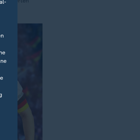
nommierten
al-
en
ne
ine
ne
g