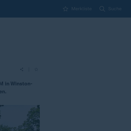
Merkliste
Suche
|
M in Winston-
en.