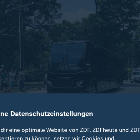
Dieses Video existiert nicht (mehr).
ine Datenschutzeinstellungen
dir eine optimale Website von ZDF, ZDFheute und ZDF
all-Nationalmannschaft residiert bei der Fußball-WM in Wi
sentieren zu können, setzen wir Cookies und