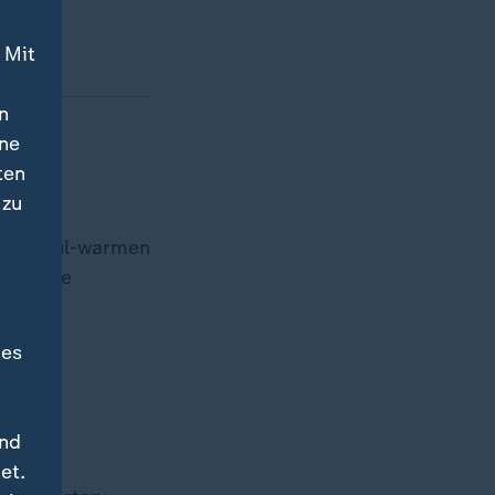
 Mit
n
ine
ten
 zu
i schwül-warmen
minierte
des
und
 nicht.
et.