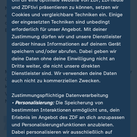
und ZDFtivi präsentieren zu können, setzen wir
Nachdem ihn viele bereits abgeschrieben hatten,
Cookies und vergleichbare Techniken ein. Einige
erhält auch Brasiliens Rekordtorschütze Neymar bei
der eingesetzten Techniken sind unbedingt
der WM 2026 noch einmal die Chance auf die große
erforderlich für unser Angebot. Mit deiner
Bühne - sehr zur Freude der brasilianischen Fans.
Zustimmung dürfen wir und unsere Dienstleister
darüber hinaus Informationen auf deinem Gerät
Im Januar 2025: Neymar wechselt zu Jugendklub
speichern und/oder abrufen. Dabei geben wir
FC Santos
deine Daten ohne deine Einwilligung nicht an
Dritte weiter, die nicht unsere direkten
Man habe den Fanliebling der Selecao "das ganze Jahr
Dienstleister sind. Wir verwenden deine Daten
über beobachtet und festgestellt, dass er zuletzt
auch nicht zu kommerziellen Zwecken.
„
konstant gespielt und sich seine körperliche
Verfassung verbessert hat", sagte Ancelotti nach der
Zustimmungspflichtige Datenverarbeitung
Nominierung des 34-Jährigen.
• Personalisierung:
Die Speicherung von
bestimmten Interaktionen ermöglicht uns, dein
Erlebnis im Angebot des ZDF an dich anzupassen
Wir glauben, dass er ein wichtiger
und Personalisierungsfunktionen anzubieten.
Dabei personalisieren wir ausschließlich auf
Spieler ist.