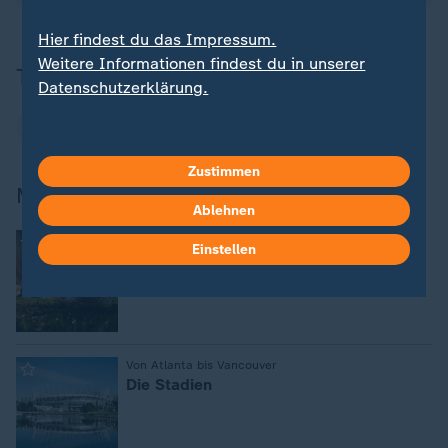
Hier findest du das Impressum.
Weitere Informationen findest du in unserer
Thema
Datenschutzerklärung.
Fußball-WM
Zustimmen
Mehr zur WM
Ablehnen
:
Die Partien auf einen Blick
Einstellen
Spielplan, Ergebnisse und Tabellen
:
Von Atlanta bis Vancouver
Die Stadien