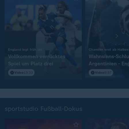
:
England legt früh los
Chancen erst ab Halbzei
Vollkommen verrücktes
Wahnsinns-Schlu
Spiel um Platz drei
Argentinien - En
Video
13:33
Video
9:57
sportstudio Fußball-Dokus