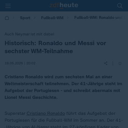
Fußball-WM: Ronaldo und Mes
Sport
Fußball-WM
Auch Neymar ist mit dabei
Historisch: Ronaldo und Messi vor
:
sechster WM-Teilnahme
|
19.05.2026 | 20:02
Cristiano Ronaldo wird zum sechsten Mal an einer
Weltmeisterschaft teilnehmen. Der 41-Jährige steht im
Aufgebot der Portugiesen - und schreibt abermals mit
Lionel Messi Geschichte.
Superstar
Cristiano Ronaldo
führt das Aufgebot der
Portugiesen für die Fußball-WM im Sommer an. Der 41-
Jährige von Al-Nassr steht im 27-köpfigen Kader von