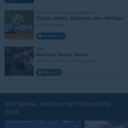
:
Turnier in USA, Kanada und Mexiko
Tickets, Zeiten, Spielorte: Alles Wichtige
von Ralf Lorenzen
mit Video
2:13
FAQ
:
Doku
American Soccer Dream
von Tim Gorbauch und Markus Harm
Video
43:47
Alle Spiele, alle Tore der Fußball-WM
2026