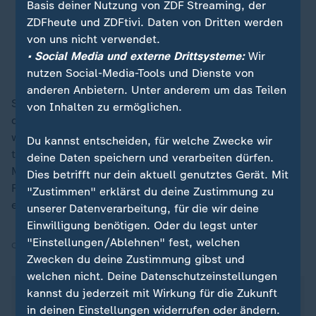
Basis deiner Nutzung von ZDF Streaming, der
ZDFheute und ZDFtivi. Daten von Dritten werden
Carlo Ancelotti, Brasiliens Nationaltrainer
von uns nicht verwendet.
• Social Media und externe Drittsysteme:
Wir
Neymar wechselt zu Jugendklub FC Santos
nutzen Social-Media-Tools und Dienste von
anderen Anbietern. Unter anderem um das Teilen
Seit Oktober 2023 hatte Neymar kein Spiel mehr für
von Inhalten zu ermöglichen.
die Selecao bestritten - mittlerweile spielt er zudem
wieder für seinen Jugendklub FC Santos. Bei der WM
Du kannst entscheiden, für welche Zwecke wir
trifft die Selecao in der Vorrundengruppe C auf
deine Daten speichern und verarbeiten dürfen.
Marokko, Schottland und Haiti. Die brasilianischen
Dies betrifft nur dein aktuell genutztes Gerät. Mit
Fans warten seit dem Titelgewinn 2002 auf den
"Zustimmen" erklärst du deine Zustimmung zu
ersehnten sechsten WM-Triumph.
unserer Datenverarbeitung, für die wir deine
Einwilligung benötigen. Oder du legst unter
"Einstellungen/Ablehnen" fest, welchen
Quelle:
dpa, SID
Zwecken du deine Zustimmung gibst und
welchen nicht. Deine Datenschutzeinstellungen
Über dieses Thema berichteten die heute-
kannst du jederzeit mit Wirkung für die Zukunft
Nachrichten am 19.05.2026 ab 19:00 Uhr.
in deinen Einstellungen widerrufen oder ändern.