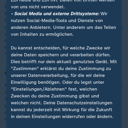
Bis vergangenen Montagabend hatte der DFB beim
von uns nicht verwendet.
Weltverband FIFA eine Liste mit bis zu 55 potenziellen
• Social Media und externe Drittsysteme:
Wir
WM-Kandidaten einreichen müssen, darunter
nutzen Social-Media-Tools und Dienste von
mindestens vier Torhüter. Am 21. Mai wird Nagelsmann
anderen Anbietern. Unter anderem um das Teilen
dann in Frankfurt/Main den aus 26 Spielern
von Inhalten zu ermöglichen.
bestehenden WM-Kader benennen. Und damit auch
Neuer? "Die Zeichen mehren sich", schreibt der
Du kannst entscheiden, für welche Zwecke wir
"kicker" nun, "dass es dazu kommen könnte".
deine Daten speichern und verarbeiten dürfen.
Dies betrifft nur dein aktuell genutztes Gerät. Mit
"Zustimmen" erklärst du deine Zustimmung zu
Gab's ein Treffen Nagelsmann-Neuer?
unserer Datenverarbeitung, für die wir deine
Einwilligung benötigen. Oder du legst unter
Man dürfe davon ausgehen, schreibt das Fachmagazin,
"Einstellungen/Ablehnen" fest, welchen
dass auf der Liste mit den 55 möglichen WM-
Zwecken du deine Zustimmung gibst und
Teilnehmern unter der Rubrik Torhüter "Neuers Name
welchen nicht. Deine Datenschutzeinstellungen
ebenso darauf steht" wie jener von Oliver Baumann,
kannst du jederzeit mit Wirkung für die Zukunft
Alexander Nübel, Finn Dahmen und Jonas Urbig,
in deinen Einstellungen widerrufen oder ändern.
Neuers designierter Nachfolger beim FC Bayern.