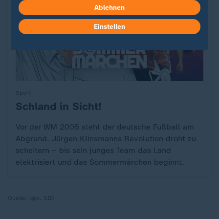
Ablehnen
Einstellen
Sport
Schland in Sicht!
:
Vor der WM 2006 steht der deutsche Fußball am
Abgrund. Jürgen Klinsmanns Revolution droht zu
scheitern – bis sein junges Team das Land
elektrisiert und das Sommermärchen beginnt.
Quelle:
dpa, SID