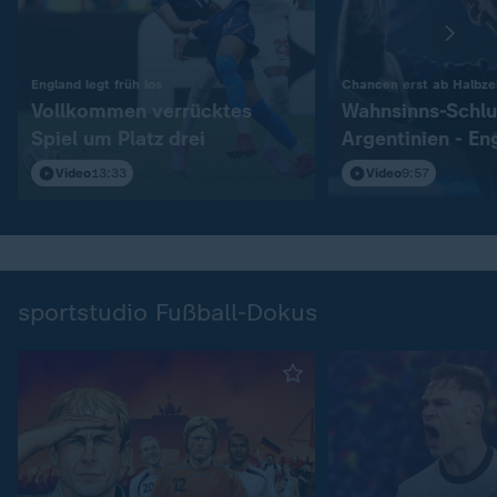
:
England legt früh los
Chancen erst ab Halbzei
Vollkommen verrücktes
Wahnsinns-Schlu
Spiel um Platz drei
Argentinien - En
Video
13:33
Video
9:57
sportstudio Fußball-Dokus