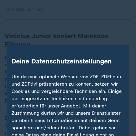
13.06.2026 | 8:22 min
Vinicius Junior kontert Marokkos
Führung
Entsprechend war auch die Führung der Marokkaner
Deine Datenschutzeinstellungen
nicht nur verdient, sondern auch blitzsauber
herausgespielt. Real-Star Brahim Díaz bediente Saibari
Um dir eine optimale Website von ZDF, ZDFheute
mit einem herrlichen Steilpass - und der traf mit einem
und ZDFtivi präsentieren zu können, setzen wir
Lupfer über Keeper Alisson hinweg zum 1:0. Bayern
Cookies und vergleichbare Techniken ein. Einige
München will den 25 Jahre alten Offensivmann der
der eingesetzten Techniken sind unbedingt
PSV Eindhoven verpflichten.
erforderlich für unser Angebot. Mit deiner
Zustimmung dürfen wir und unsere Dienstleister
Die Seleção war nun umso mehr gefordert, allen voran
darüber hinaus Informationen auf deinem Gerät
Vinícius Júnior - und der lieferte. Das 1:1 durch den
speichern und/oder abrufen. Dabei geben wir
polarisierenden Edeltechniker kam zwar mehr oder
deine Daten ohne deine Einwilligung nicht an