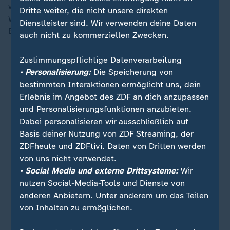
weniger aus dem Nichts, war aber ein Traumtor.
Dritte weiter, die nicht unsere direkten
Wuchtig versenkte er die Kugel nach einer feinen
Dienstleister sind. Wir verwenden deine Daten
Einzelaktion auf der linken Seite im rechten Eck.
auch nicht zu kommerziellen Zwecken.
Zustimmungspflichtige Datenverarbeitung
• Personalisierung:
Die Speicherung von
bestimmten Interaktionen ermöglicht uns, dein
Erlebnis im Angebot des ZDF an dich anzupassen
und Personalisierungsfunktionen anzubieten.
Dabei personalisieren wir ausschließlich auf
Basis deiner Nutzung von ZDF Streaming, der
ZDFheute und ZDFtivi. Daten von Dritten werden
von uns nicht verwendet.
• Social Media und externe Drittsysteme:
Wir
nutzen Social-Media-Tools und Dienste von
anderen Anbietern. Unter anderem um das Teilen
von Inhalten zu ermöglichen.