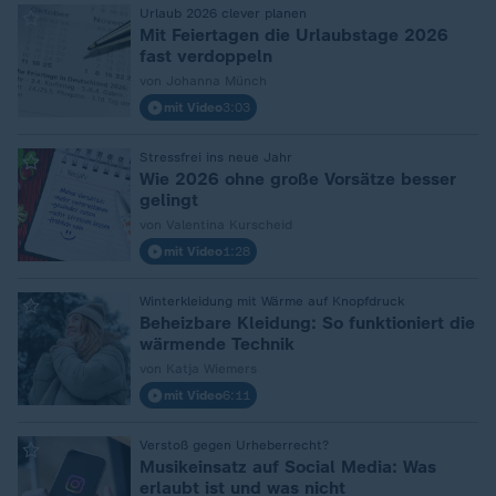
Urlaub 2026 clever planen
:
Mit Feiertagen die Urlaubstage 2026
fast verdoppeln
von Johanna Münch
mit Video
3:03
Stressfrei ins neue Jahr
:
Wie 2026 ohne große Vorsätze besser
gelingt
von Valentina Kurscheid
mit Video
1:28
Winterkleidung mit Wärme auf Knopfdruck
:
Beheizbare Kleidung: So funktioniert die
wärmende Technik
von Katja Wiemers
mit Video
6:11
Verstoß gegen Urheberrecht?
:
Musikeinsatz auf Social Media: Was
erlaubt ist und was nicht