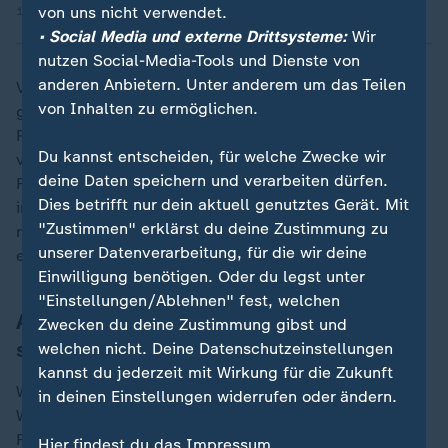
von uns nicht verwendet.
17.12.2025 | 3:10 min
• Social Media und externe Drittsysteme:
Wir
nutzen Social-Media-Tools und Dienste von
anderen Anbietern. Unter anderem um das Teilen
Vielerorts werden die von den Entsorgungsbetrieben
von Inhalten zu ermöglichen.
gesammelten Tannen geschreddert und für
Rekultivierungsmaßnahmen genutzt. Oder sie werden
Du kannst entscheiden, für welche Zwecke wir
verbrannt und in Biomassekraftwerken in Strom und
deine Daten speichern und verarbeiten dürfen.
Fernwärme verwandelt. Rund 350.000 Bäume werden
Dies betrifft nur dein aktuell genutztes Gerät. Mit
im Schnitt jedes Jahr allein in Berlin gesammelt. Das
"Zustimmen" erklärst du deine Zustimmung zu
reicht nach Expertenangaben, um rund 500 Haushalte
unserer Datenverarbeitung, für die wir deine
ein Jahr lang mit
Wärme
und
Strom
zu versorgen.
Einwilligung benötigen. Oder du legst unter
"Einstellungen/Ablehnen" fest, welchen
Achtung Brandgefahr: Trockene Bäume
Zwecken du deine Zustimmung gibst und
schnell entsorgen
welchen nicht. Deine Datenschutzeinstellungen
kannst du jederzeit mit Wirkung für die Zukunft
Wer schon mal beobachtet hat, wie schnell ein
in deinen Einstellungen widerrufen oder ändern.
Weihnachtsbaum mit seinen über 400.000 Nadeln in
Flammen aufgeht und welche Wucht das Feuer
Hier findest du das Impressum.