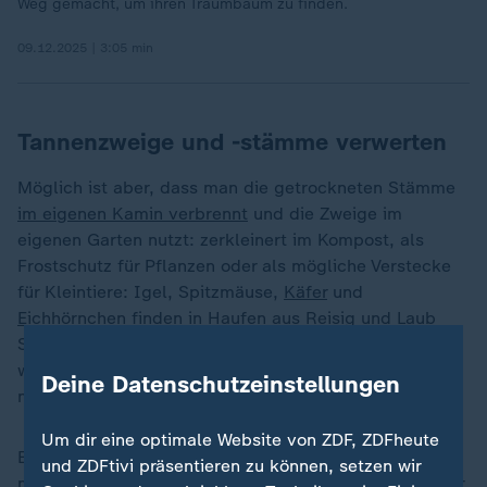
Weg gemacht, um ihren Traumbaum zu finden.
09.12.2025 | 3:05 min
Tannenzweige und -stämme verwerten
Möglich ist aber, dass man die getrockneten Stämme
im eigenen Kamin verbrennt
und die Zweige im
eigenen Garten nutzt: zerkleinert im Kompost, als
Frostschutz für Pflanzen oder als mögliche Verstecke
für Kleintiere: Igel, Spitzmäuse,
Käfer
und
Eichhörnchen
finden in Haufen aus Reisig und
Laub
Schutz vor Fressfeinden und der winterlichen Kälte,
wie der Bundesverband Garten- und Landschaftsbau
Deine Datenschutzeinstellungen
mitteilt.
Um dir eine optimale Website von ZDF, ZDFheute
Egal, wie der Baum entsorgt wird: Christbäume
und ZDFtivi präsentieren zu können, setzen wir
müssen komplett abgeschmückt und frei von
jeglicher