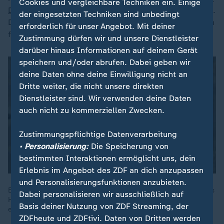
Cookies und vergleichbare Techniken ein. Einige
Dekoration
sein, betonen die Entsorgungsunternehmen.
der eingesetzten Techniken sind unbedingt
Dies gilt für Lametta und
Christbaumkugeln
, aber auch
erforderlich für unser Angebot. Mit deiner
für Kunstschnee oder Glitzerspray.
Zustimmung dürfen wir und unsere Dienstleister
darüber hinaus Informationen auf deinem Gerät
speichern und/oder abrufen. Dabei geben wir
deine Daten ohne deine Einwilligung nicht an
Dritte weiter, die nicht unsere direkten
Dienstleister sind. Wir verwenden deine Daten
auch nicht zu kommerziellen Zwecken.
Zustimmungspflichtige Datenverarbeitung
• Personalisierung:
Die Speicherung von
bestimmten Interaktionen ermöglicht uns, dein
Erlebnis im Angebot des ZDF an dich anzupassen
und Personalisierungsfunktionen anzubieten.
Ein knisterndes Feuer sorgt für Gemütlichkeit, doch nicht jedes
Dabei personalisieren wir ausschließlich auf
Holz eignet sich fürs heimische Kaminfeuer. Sabine Platz
Basis deiner Nutzung von ZDF Streaming, der
erklärt, worauf Sie bei Kauf und Lagerung achten sollten.
ZDFheute und ZDFtivi. Daten von Dritten werden