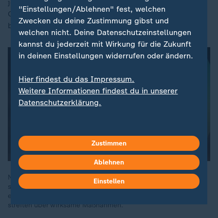
jedoch damit rechnen, dass bei allen Maßnahmen ein
"Einstellungen/Ablehnen" fest, welchen
Gewöhnungseffekt auftrete, so der Vogelexperte. Am
Zwecken du deine Zustimmung gibst und
besten kombiniere man sie.
welchen nicht. Deine Datenschutzeinstellungen
kannst du jederzeit mit Wirkung für die Zukunft
in deinen Einstellungen widerrufen oder ändern.
Hier findest du das Impressum.
Weitere Informationen findest du in unserer
Datenschutzerklärung.
Zustimmen
Ablehnen
Nicht nur mit Tauben sind viele Städte überfordert. Nilgänse
Einstellen
sind laut, verdrecken alles und stehen im Verdacht,
einheimische Arten zu verdrängen. Jäger und Naturschützer
streiten über wirksame Maßnahmen.