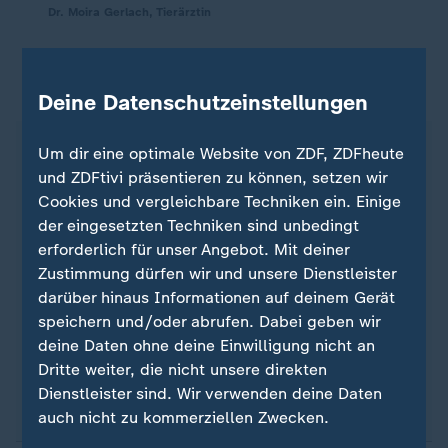
Dr. Moira Gerlach, Tierärztin
Studie zu vegan ernährten Katzen
Deine Datenschutzeinstellungen
Eine
Studie aus dem Jahr 2023
untersuchte, ob
Um dir eine optimale Website von ZDF, ZDFheute
Katzen mit veganer Ernährung gesünder lebten als
und ZDFtivi präsentieren zu können, setzen wir
mit tierischer Ernährung. Dazu wurden die
Cookies und vergleichbare Techniken ein. Einige
Tierhalter befragt. Allerdings war ein Teil der Tiere,
der eingesetzten Techniken sind unbedingt
deren Halter an der Studie teilnahmen, Freigänger.
erforderlich für unser Angebot. Mit deiner
Ob diese Katzen auf anderen Wegen an tierische
Zustimmung dürfen wir und unsere Dienstleister
Nahrung kommen konnten, konnte daher nicht
darüber hinaus Informationen auf deinem Gerät
ausgeschlossen werden. Eine Studie, bei der Tiere
speichern und/oder abrufen. Dabei geben wir
über Jahre hinweg unter Laborbedingungen
deine Daten ohne deine Einwilligung nicht an
gehalten und beobachtet werden können, ist aus
Dritte weiter, die nicht unsere direkten
Gründen des Tierschutzes nicht zugelassen.
Dienstleister sind. Wir verwenden deine Daten
auch nicht zu kommerziellen Zwecken.