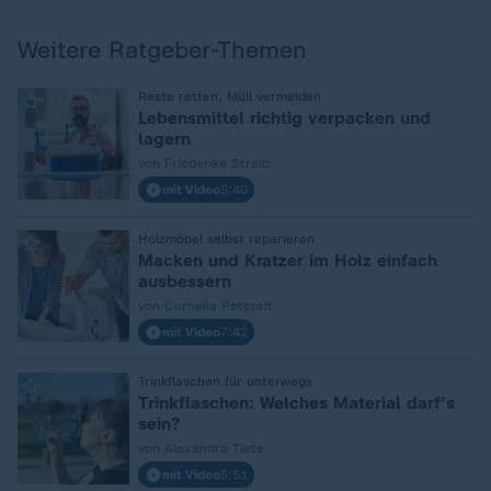
Weitere Ratgeber-Themen
:
Reste retten, Müll vermeiden
Lebensmittel richtig verpacken und
lagern
von Friederike Streib
mit Video
5:40
:
Holzmöbel selbst reparieren
Macken und Kratzer im Holz einfach
ausbessern
von Cornelia Petereit
mit Video
7:42
:
Trinkflaschen für unterwegs
Trinkflaschen: Welches Material darf's
sein?
von Alexandra Tiete
mit Video
5:51