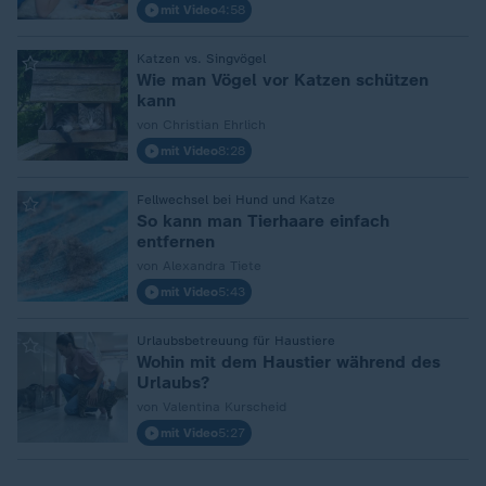
mit Video
4:58
:
Katzen vs. Singvögel
Wie man Vögel vor Katzen schützen
kann
von Christian Ehrlich
mit Video
8:28
:
Fellwechsel bei Hund und Katze
So kann man Tierhaare einfach
entfernen
von Alexandra Tiete
mit Video
5:43
:
Urlaubsbetreuung für Haustiere
Wohin mit dem Haustier während des
Urlaubs?
von Valentina Kurscheid
mit Video
5:27