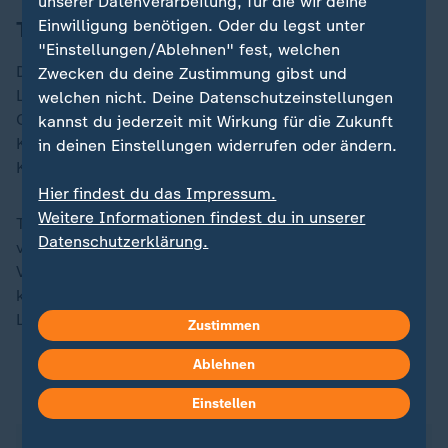
unserer Datenverarbeitung, für die wir deine
Einwilligung benötigen. Oder du legst unter
Tipps für die Ernährung von Katzen
"Einstellungen/Ablehnen" fest, welchen
Da Katzen grundsätzlich auf das Futter aus den ersten
Zwecken du deine Zustimmung gibst und
Lebensmonaten geprägt seien, empfiehlt Tierschützer
welchen nicht. Deine Datenschutzeinstellungen
Christian Ehrlich ein abwechslungsreiches Angebot für
kannst du jederzeit mit Wirkung für die Zukunft
Katzenjunge. So seien sie auch später als erwachsene
in deinen Einstellungen widerrufen oder ändern.
Katzen bereit, neue Produkte auszuprobieren.
Hier findest du das Impressum.
Weitere Informationen findest du in unserer
Tierärztin Moira Gerlach warnt davor, die Ernährung
Datenschutzerklärung.
von Katzen zwangsweise auf vegan umzustellen.
Verweigerten die Vierbeiner tagelang das Fressen,
könne dies zu einer lebensbedrohlichen
Leberverfettung führen.
Zustimmen
Ablehnen
Herkunft von Tierfutter-Fleisch
Einstellen