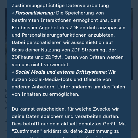
Zustimmungspflichtige Datenverarbeitung
• Personalisierung:
Die Speicherung von
bestimmten Interaktionen ermöglicht uns, dein
Erlebnis im Angebot des ZDF an dich anzupassen
und Personalisierungsfunktionen anzubieten.
Dabei personalisieren wir ausschließlich auf
Basis deiner Nutzung von ZDF Streaming, der
ZDFheute und ZDFtivi. Daten von Dritten werden
von uns nicht verwendet.
• Social Media und externe Drittsysteme:
Wir
nutzen Social-Media-Tools und Dienste von
anderen Anbietern. Unter anderem um das Teilen
Millionen Hunde und Katzen leben in deutschen Haushalten.
von Inhalten zu ermöglichen.
Einige Rassen leiden massiv unter Qualzucht. Werden wir der
Verantwortung gegenüber unseren Vierbeinern wirklich
gerecht?
Du kannst entscheiden, für welche Zwecke wir
deine Daten speichern und verarbeiten dürfen.
13.05.2025 | 29:21 min
Dies betrifft nur dein aktuell genutztes Gerät. Mit
"Zustimmen" erklärst du deine Zustimmung zu