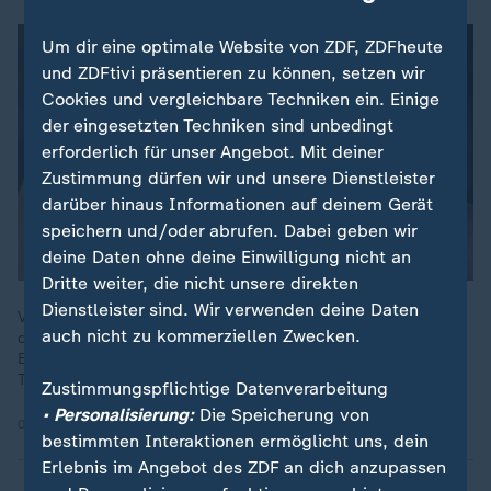
Um dir eine optimale Website von ZDF, ZDFheute
und ZDFtivi präsentieren zu können, setzen wir
Cookies und vergleichbare Techniken ein. Einige
der eingesetzten Techniken sind unbedingt
erforderlich für unser Angebot. Mit deiner
Zustimmung dürfen wir und unsere Dienstleister
darüber hinaus Informationen auf deinem Gerät
speichern und/oder abrufen. Dabei geben wir
deine Daten ohne deine Einwilligung nicht an
Dritte weiter, die nicht unsere direkten
Dienstleister sind. Wir verwenden deine Daten
Viele junge Menschen sind mit Zukunftsängsten konfrontiert,
auch nicht zu kommerziellen Zwecken.
doch Therapieplätze sind rar und Wartezeiten teilweise lang.
Eine KI-gestützte App soll helfen, Wartezeiten auf einen
Therapieplatz zu überbrücken.
Zustimmungspflichtige Datenverarbeitung
• Personalisierung:
Die Speicherung von
02.04.2025 | 5:12 min
bestimmten Interaktionen ermöglicht uns, dein
Erlebnis im Angebot des ZDF an dich anzupassen