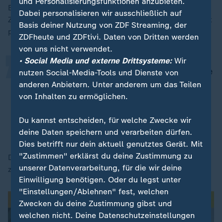
„
und Personalisierungsfunktionen anzubieten.
Benecke ergänzt, dass KI-Anwendungen nach dem
Dabei personalisieren wir ausschließlich auf
Zufallsprinzip entscheiden, welche Antwortmöglichkeit
Basis deiner Nutzung von ZDF Streaming, der
präsentiert wird.
ZDFheute und ZDFtivi. Daten von Dritten werden
von uns nicht verwendet.
• Social Media und externe Drittsysteme:
Wir
Es handelt sich gerade nicht um eine
nutzen Social-Media-Tools und Dienste von
inhaltliche Entscheidung basierend
anderen Anbietern. Unter anderem um das Teilen
von Inhalten zu ermöglichen.
auf dem spezifischen Einzelfall.
Dr. Andrea Benecke, Präsidentin der
Du kannst entscheiden, für welche Zwecke wir
Bundespsychotherapeutenkammer
deine Daten speichern und verarbeiten dürfen.
Dies betrifft nur dein aktuell genutztes Gerät. Mit
"Zustimmen" erklärst du deine Zustimmung zu
Das helfe Betroffenen nicht, die eigene Psyche besser
unserer Datenverarbeitung, für die wir deine
zu verstehen, so Benecke.
Einwilligung benötigen. Oder du legst unter
"Einstellungen/Ablehnen" fest, welchen
Zwecken du deine Zustimmung gibst und
welchen nicht. Deine Datenschutzeinstellungen