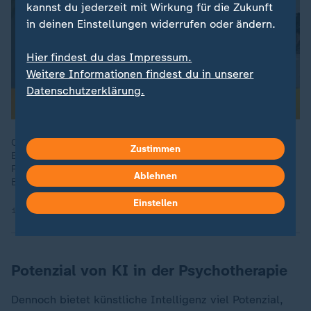
kannst du jederzeit mit Wirkung für die Zukunft
in deinen Einstellungen widerrufen oder ändern.
Hier findest du das Impressum.
Weitere Informationen findest du in unserer
Datenschutzerklärung.
Chatbots sind immer ansprechbar, können aber keine
Zustimmen
Emotionen empfinden. Harald Baumeister, Psychologischer
Psychotherapeut, erklärt, wo die Chancen und Grenzen der
Ablehnen
Bots liegen.
Einstellen
14.07.2025 | 5:56 min
Potenzial von KI in der Psychotherapie
Dennoch bietet künstliche Intelligenz viel Potenzial,