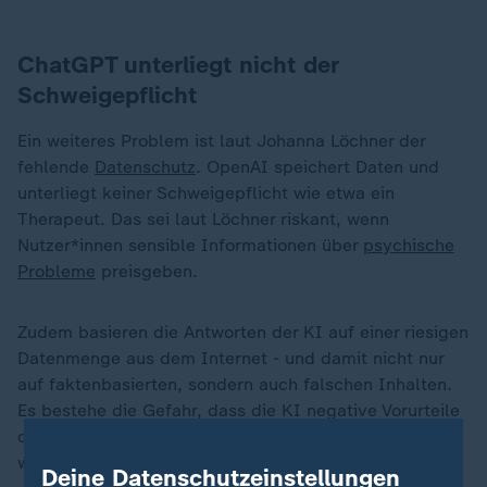
ChatGPT unterliegt nicht der
Schweigepflicht
Ein weiteres Problem ist laut Johanna Löchner der
fehlende
Datenschutz
. OpenAI speichert Daten und
unterliegt keiner Schweigepflicht wie etwa ein
Therapeut. Das sei laut Löchner riskant, wenn
Nutzer*innen sensible Informationen über
psychische
Probleme
preisgeben.
Zudem basieren die Antworten der KI auf einer riesigen
Datenmenge aus dem Internet - und damit nicht nur
auf faktenbasierten, sondern auch falschen Inhalten.
Es bestehe die Gefahr, dass die KI negative Vorurteile
oder diskriminierende und stigmatisierende Annahmen
wiederhole, erklärt Löchner.
Deine Datenschutzeinstellungen