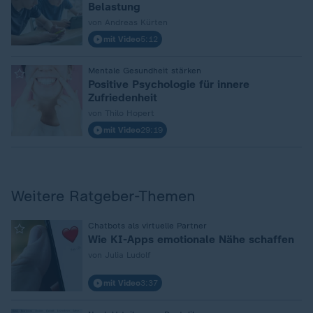
Belastung
von Andreas Kürten
mit Video
5:12
:
Mentale Gesundheit stärken
Positive Psychologie für innere
Zufriedenheit
von Thilo Hopert
mit Video
29:19
Weitere Ratgeber-Themen
:
Chatbots als virtuelle Partner
Wie KI-Apps emotionale Nähe schaffen
von Julia Ludolf
mit Video
3:37