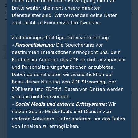
deine Daten ohne deine Einwilligung nicht an
zuvor", sagt Bergmann. Und nicht nur das: "Die
Dritte weiter, die nicht unsere direkten
„
Probanden meldeten uns noch Monate später, dass sie
Dienstleister sind. Wir verwenden deine Daten
weniger unter ihrem
Heuschnupfen
leiden."
auch nicht zu kommerziellen Zwecken.
Zustimmungspflichtige Datenverarbeitung
• Personalisierung:
Die Speicherung von
bestimmten Interaktionen ermöglicht uns, dein
Es gibt erste Anhaltspunkte, dass
Erlebnis im Angebot des ZDF an dich anzupassen
manche Sorten auch die
und Personalisierungsfunktionen anzubieten.
Birkenpollen-Allergie abmildern
Dabei personalisieren wir ausschließlich auf
könnten.
Basis deiner Nutzung von ZDF Streaming, der
ZDFheute und ZDFtivi. Daten von Dritten werden
Prof. Karl-Christian Bergmann, Allergologe an der Berliner Charité
von uns nicht verwendet.
• Social Media und externe Drittsysteme:
Wir
nutzen Social-Media-Tools und Dienste von
anderen Anbietern. Unter anderem um das Teilen
von Inhalten zu ermöglichen.