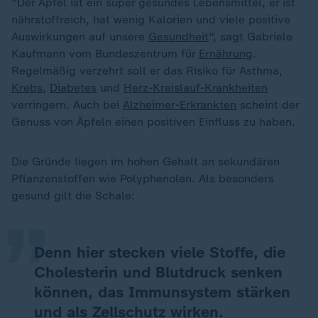
"Der Apfel ist ein super gesundes Lebensmittel, er ist
nährstoffreich, hat wenig Kalorien und viele positive
Auswirkungen auf unsere
Gesundheit
", sagt Gabriele
Kaufmann vom Bundeszentrum für
Ernährung
.
Regelmäßig verzehrt soll er das Risiko für Asthma,
Krebs
,
Diabetes
und
Herz-Kreislauf-Krankheiten
verringern. Auch bei
Alzheimer-Erkrankten
scheint der
Genuss von Äpfeln einen positiven Einfluss zu haben.
„
Die Gründe liegen im hohen Gehalt an sekundären
Pflanzenstoffen wie Polyphenolen. Als besonders
gesund gilt die Schale:
Denn hier stecken viele Stoffe, die
Cholesterin und Blutdruck senken
können, das Immunsystem stärken
und als Zellschutz wirken.