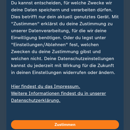
Du kannst entscheiden, für welche Zwecke wir
deine Daten speichern und verarbeiten dürfen.
Dies betrifft nur dein aktuell genutztes Gerät. Mit
"Zustimmen" erklärst du deine Zustimmung zu
unserer Datenverarbeitung, für die wir deine
Einwilligung benötigen. Oder du legst unter
"Einstellungen/Ablehnen" fest, welchen
Hype um altes Hausmittel
Zwecken du deine Zustimmung gibst und
Apfelessig als Gesund- und
:
welchen nicht. Deine Datenschutzeinstellungen
Schlankmacher?
kannst du jederzeit mit Wirkung für die Zukunft
in deinen Einstellungen widerrufen oder ändern.
An Apple a day keeps the doctor away - und ein
täglicher Schluck Apfelessig soll wahre Wunder
Hier findest du das Impressum.
vollbringen. Was Essig aus Äpfeln für die
Weitere Informationen findest du in unserer
Gesundheit leisten kann - und was nicht.
Datenschutzerklärung.
von Christina-Maria Pfersdorf
mit Video
7:11
Zustimmen