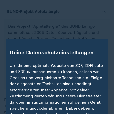
BUND-Projekt Apfelallergie
Das Projekt "Apfelallergie" des BUND Lemgo
sammelt seit 2005 Daten über verträgliche und
unverträgliche Sorten. Ziel ist es, betroffenen
Allergikern zu helfen und gleichzeitig zum Erhalt
alter Apfelsorten und Streuobstwiesen
Deine Datenschutzeinstellungen
beizutragen. Allergiker können eine Mail an
kontakt@bund-lemgo.de schreiben und erhalten
Um dir eine optimale Website von ZDF, ZDFheute
Infos sowie eine bundesweite Liste von Lieferanten
und ZDFtivi präsentieren zu können, setzen wir
alter Sorten.
Cookies und vergleichbare Techniken ein. Einige
der eingesetzten Techniken sind unbedingt
erforderlich für unser Angebot. Mit deiner
Zustimmung dürfen wir und unsere Dienstleister
Das vorläufige Ergebnis im September 2023: "Die
darüber hinaus Informationen auf deinem Gerät
Teilnehmenden hatten deutlich weniger Symptome
speichern und/oder abrufen. Dabei geben wir
beim Essen auch von Äpfeln mit viel Allergenen als