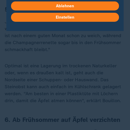
Ablehnen
5. Äpfel können lange lagern
Einstellen
Je nach Sorte halten sich Äpfel unterschiedlich lang,
weiß Botanikerin Barbara Bouillon. "Der Gravensteiner
ist nach einem guten Monat schon zu weich, während
die Champagnerrenette sogar bis in den Frühsommer
schmackhaft bleibt."
Optimal ist eine Lagerung im trockenen Naturkeller
oder, wenn es draußen kalt ist, geht auch die
Nordseite einer Schuppen- oder Hauswand. Das
Steinobst kann auch einfach im Kühlschrank gelagert
werden. "Am besten in einer Plastiktüte mit Löchern
drin, damit die Äpfel atmen können", erklärt Bouillon.
6. Ab Frühsommer auf Äpfel verzichten