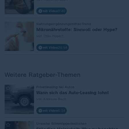
mit Video
5:40
Nahrungsergänzungsmittel-Trend
:
Mikronährstoffe: Sinnvoll oder Hype?
von Thilo Hopert
mit Video
29:54
Weitere Ratgeber-Themen
:
Privatleasing bei Autos
Wann sich das Auto-Leasing lohnt
von Andreas Bach
mit Video
6:24
:
Ursache Stimmlippenknötchen