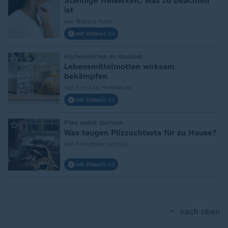
Ständige Heiserkeit: Was zu beachten
ist
von Bianca Koch
mit Video
4:54
:
Küchenmotten im Haushalt
Lebensmittelmotten wirksam
bekämpfen
von Kim Lea Hoffmeyer
mit Video
5:41
:
Pilze selbst züchten
Was taugen Pilzzuchtsets für zu Hause?
von Franziska Laßotta
mit Video
5:43
nach oben