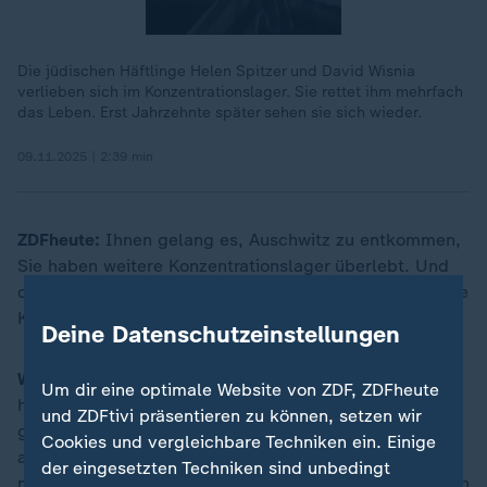
Die jüdischen Häftlinge Helen Spitzer und David Wisnia
verlieben sich im Konzentrationslager. Sie rettet ihm mehrfach
das Leben. Erst Jahrzehnte später sehen sie sich wieder.
09.11.2025 | 2:39 min
ZDFheute:
Ihnen gelang es, Auschwitz zu entkommen,
Sie haben weitere Konzentrationslager überlebt. Und
dabei jeden Tag den Tod gesehen. Woher haben Sie die
Kraft genommen?
Deine Datenschutzeinstellungen
Weintraub:
Mein Leben war auf das Minimum
Um dir eine optimale Website von ZDF, ZDFheute
herabgesetzt. Es hat, wie man sagt, die Kerze kaum
und ZDFtivi präsentieren zu können, setzen wir
geflackert, mein Licht. Ich war klein, abgemagert bis
Cookies und vergleichbare Techniken ein. Einige
auf 35 Kilo. Ich habe versucht, mich unsichtbar zu
der eingesetzten Techniken sind unbedingt
machen. Nur nicht auffallen. Also so wenig wie möglich