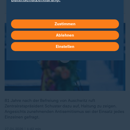
Zustimmen
Ablehnen
Einstellen
81 Jahre nach der Befreiung von Auschwitz ruft
Zentralratspräsident Schuster dazu auf, Haltung zu zeigen.
Angesichts zunehmenden Antisemitismus sei der Einsatz jedes
Einzelnen gefragt.
27.01.2026 | 1:42 min