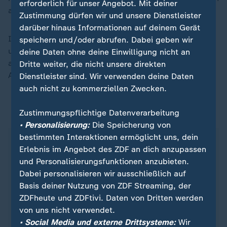
erforderlich für unser Angebot. Mit deiner
auffallen.
Zustimmung dürfen wir und unsere Dienstleister
darüber hinaus Informationen auf deinem Gerät
Ich habe mich in meinen Kokon eingehüllt, mit einer
speichern und/oder abrufen. Dabei geben wir
unsichtbaren Wand umringt, um das Schlimmste nicht
deine Daten ohne deine Einwilligung nicht an
an mich heranzulassen. Und das hat mir geholfen, als
Dritte weiter, die nicht unsere direkten
Ausdruck meines Selbsterhaltungstriebes.
Dienstleister sind. Wir verwenden deine Daten
auch nicht zu kommerziellen Zwecken.
Leon Weintraub ...
Zustimmungspflichtige Datenverarbeitung
• Personalisierung:
Die Speicherung von
bestimmten Interaktionen ermöglicht uns, dein
Erlebnis im Angebot des ZDF an dich anzupassen
und Personalisierungsfunktionen anzubieten.
Dabei personalisieren wir ausschließlich auf
Basis deiner Nutzung von ZDF Streaming, der
ZDFheute und ZDFtivi. Daten von Dritten werden
von uns nicht verwendet.
• Social Media und externe Drittsysteme:
Wir