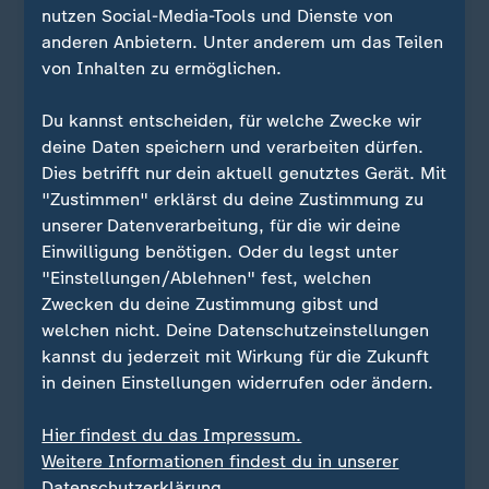
nutzen Social-Media-Tools und Dienste von
anderen Anbietern. Unter anderem um das Teilen
von Inhalten zu ermöglichen.
Quelle: dpa
Du kannst entscheiden, für welche Zwecke wir
deine Daten speichern und verarbeiten dürfen.
... wurde 1926 als Sohn einer jüdischen Familie im
Dies betrifft nur dein aktuell genutztes Gerät. Mit
polnischen Lodz geboren. Dem
"Zustimmen" erklärst du deine Zustimmung zu
Konzentrationslager (KZ) Auschwitz konnte er
unserer Datenverarbeitung, für die wir deine
entkommen - er hatte sich unbemerkt einem
Einwilligung benötigen. Oder du legst unter
Transport in ein Außenlager des KZ Groß-Rosen
"Einstellungen/Ablehnen" fest, welchen
anschließen können. Danach wurde er in die KZs
Zwecken du deine Zustimmung gibst und
Flossenbürg und Natzweiler-Struthof gebracht.
welchen nicht. Deine Datenschutzeinstellungen
kannst du jederzeit mit Wirkung für die Zukunft
Die Befreiung erlebte er kurz vor Ende des Zweiten
in deinen Einstellungen widerrufen oder ändern.
Weltkriegs durch französische Truppen in der Nähe
von Donaueschingen. Nach dem Krieg studierte er
Hier findest du das Impressum.
Medizin und arbeitete als Gynäkologe in Polen und
Weitere Informationen findest du in unserer
Schweden
, wo er heute noch lebt.
Datenschutzerklärung.