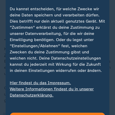
von Amerika, die sollten es tun und
dazu ermutigen wir und ermuntern
Du kannst entscheiden, für welche Zwecke wir
wir den amerikanischen Präsidenten.
deine Daten speichern und verarbeiten dürfen.
Dies betrifft nur dein aktuell genutztes Gerät. Mit
"Zustimmen" erklärst du deine Zustimmung zu
unserer Datenverarbeitung, für die wir deine
... über den Zollstreit mit den USA:
Einwilligung benötigen. Oder du legst unter
"Einstellungen/Ablehnen" fest, welchen
Kanzler Merz zeigt sich zuversichtlich, dass es im
Zwecken du deine Zustimmung gibst und
Zollstreit
zu einer Einigung zwischen den USA und
welchen nicht. Deine Datenschutzeinstellungen
Europa kommen wird. "Ich bin zuversichtlich, dass uns
kannst du jederzeit mit Wirkung für die Zukunft
ein Abkommen gelingt", sagte er im ZDF. "Wir bewegen
in deinen Einstellungen widerrufen oder ändern.
uns in kleinen Schritten nach vorne."
Hier findest du das Impressum.
„
Gleichzeitig machte er deutlich, dass es "kein sehr
Weitere Informationen findest du in unserer
umfassendes Abkommen" sein werde und nur wenige
Datenschutzerklärung.
große Branchen betreffen wird.