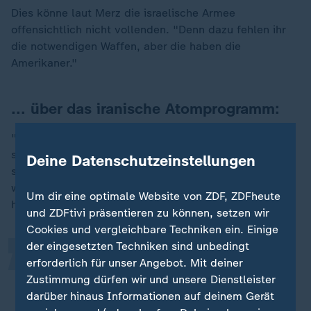
Dies könne laut Merz die israelische Armee
offensichtlich nicht vollenden. "Denn dazu fehlen ihr
die notwendigen Waffen, aber die haben die
Amerikaner."
... über das iranische Atomprogramm:
"Meine Annahme ist, dass es weitgehend beendet ist",
sagte Merz im ZDF, "dass es jedenfalls nicht einfach
Deine Datenschutzeinstellungen
„
so weit fortgesetzt werden kann". Möglicherweise
werde sich erst in einigen Tagen oder Wochen
Um dir eine optimale Website von ZDF, ZDFheute
herausstellen, "wie weit die Zerstörungen da reichen".
und ZDFtivi präsentieren zu können, setzen wir
Cookies und vergleichbare Techniken ein. Einige
der eingesetzten Techniken sind unbedingt
Ich gehe jedenfalls davon aus, dass
erforderlich für unser Angebot. Mit deiner
ein Regime in Teheran nicht einfach
Zustimmung dürfen wir und unsere Dienstleister
darüber hinaus Informationen auf deinem Gerät
so weitermachen kann wie bis letzte