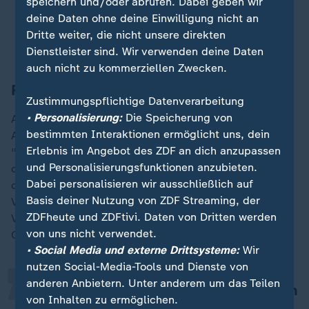
speichern und/oder abrufen. Dabei geben wir
Woche Donnerstag.
deine Daten ohne deine Einwilligung nicht an
Dritte weiter, die nicht unsere direkten
Dienstleister sind. Wir verwenden deine Daten
auch nicht zu kommerziellen Zwecken.
... über weitere Sanktionen gegen
Russland:
Zustimmungspflichtige Datenverarbeitung
• Personalisierung:
Die Speicherung von
Aus Sicht von Kanzler Merz könne man den russischen
bestimmten Interaktionen ermöglicht uns, dein
Angriffskrieg auf die
Ukraine
nur über einen
Erlebnis im Angebot des ZDF an dich anzupassen
"wirtschaftlichen Zwang" auf Russland beenden. "Um
und Personalisierungsfunktionen anzubieten.
diesen Zwang auszuüben, haben nur zwei Länder auf
Dabei personalisieren wir ausschließlich auf
der Welt in der Hand", so Merz. "Das eine Land ist die
„
Basis deiner Nutzung von ZDF Streaming, der
Volksrepublik China und das andere sind die
ZDFheute und ZDFtivi. Daten von Dritten werden
Vereinigten Staaten von Amerika. Die Volksrepublik
von uns nicht verwendet.
China wird das nicht tun."
• Social Media und externe Drittsysteme:
Wir
nutzen Social-Media-Tools und Dienste von
anderen Anbietern. Unter anderem um das Teilen
Es bleibt also die Vereinigten Staaten
von Inhalten zu ermöglichen.