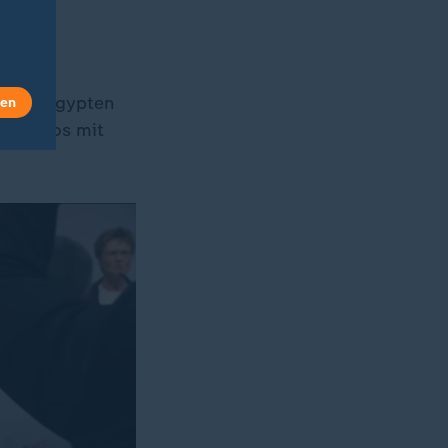
spoten
 oder Ägypten
len
ehr Fotos mit