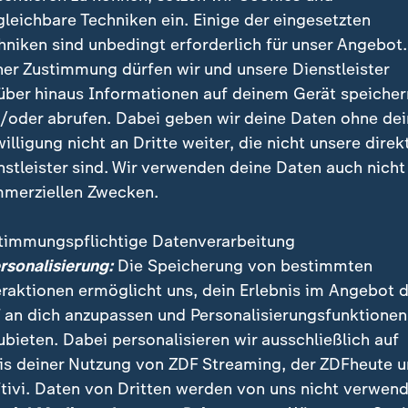
gleichbare Techniken ein. Einige der eingesetzten
hniken sind unbedingt erforderlich für unser Angebot.
ner Zustimmung dürfen wir und unsere Dienstleister
über hinaus Informationen auf deinem Gerät speicher
/oder abrufen. Dabei geben wir deine Daten ohne de
die Bildung einer neuen Landesregierung völlig offen. Wird d
BSW wagen? Zur abgewählten Linken gibt es bekanntlich ei
willigung nicht an Dritte weiter, die nicht unsere direk
SW anders?
nstleister sind. Wir verwenden deine Daten auch nicht
merziellen Zwecken.
timmungspflichtige Datenverarbeitung
ersonalisierung:
Die Speicherung von bestimmten
igration
eraktionen ermöglicht uns, dein Erlebnis im Angebot 
 an dich anzupassen und Personalisierungsfunktionen
n Verhandlungen gelang es der EU am Ende der Legisl
ubieten. Dabei personalisieren wir ausschließlich auf
spakt zu verabschieden. Der Kompromiss war eine gr
is deiner Nutzung von ZDF Streaming, der ZDFheute 
g. In der EU-Kommission weisen sie darauf hin, dass
tivi. Daten von Dritten werden von uns nicht verwend
rn werde. Spätestens dann sollen die EU-Bürger sehe