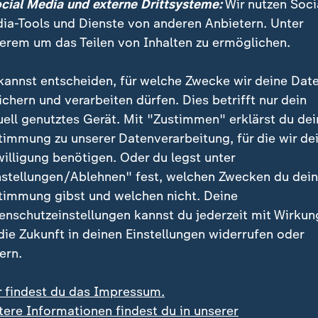
ocial Media und externe Drittsysteme:
Wir nutzen Soci
ser, schiebt schneller ab, lässt weniger Migranten rein
ia-Tools und Dienste von anderen Anbietern. Unter
esen Tagen eine lange Zeit.
erem um das Teilen von Inhalten zu ermöglichen.
befürchtet, von den politischen Ereignissen überholt
kannst entscheiden, für welche Zwecke wir deine Dat
ften den Druck auf die Ampel-Koalition, aber auch di
ichern und verarbeiten dürfen. Dies betrifft nur dein
 schon beim Messerangriff von Solingen. Die Forderu
uell genutztes Gerät. Mit "Zustimmen" erklärst du dei
iedrich Merz
, notfalls eine "nationale Notlage" auszu
timmung zu unserer Datenverarbeitung, für die wir de
kt an der Grenze zurückweisen zu können, verstößt für
willigung benötigen. Oder du legst unter
 EU-Recht. Aber auch andere Länder in der EU denke
nstellungen/Ablehnen" fest, welchen Zwecken du dei
meidbar.
timmung gibst und welchen nicht. Deine
enschutzeinstellungen kannst du jederzeit mit Wirkun
tion: Steinmeier fordert Priorität
 die Zukunft in deinen Einstellungen widerrufen oder
t: Neue Asylregeln und Messerverbote
ern.
 das Ampel-Paket auf EU-Ebene?
r findest du das Impressum.
tere Informationen findest du in unserer