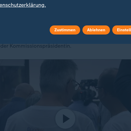
igrationsabkommen mit Despoten?
enschutzerklärung.
on muss liefern. Und zwar bald. Wahrscheinlich wird
sidentin
Ursula von der Leyen
noch viele weitere De
t ihnen Migrationsabkommen zu schließen. Tunesien
Zustimmen
Ablehnen
Einstel
 der Anfang. Ein Abgeordneter erwartet jedenfalls "m
 der Kommissionspräsidentin.