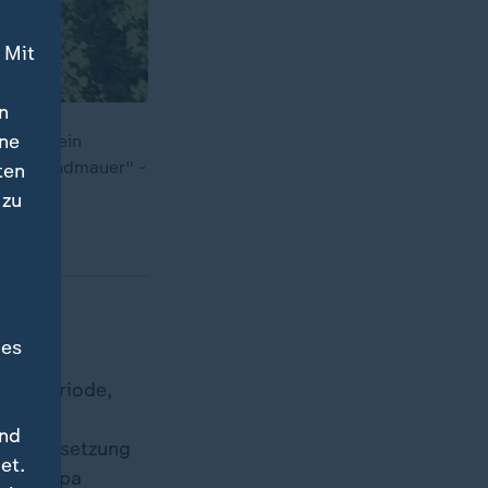
 Mit
n
ine
ie CDU ein
ne "Brandmauer" -
ten
 zu
des
aturperiode,
oße
und
 die Umsetzung
et.
n: Europa