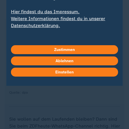
ZDFheute auf WhatsApp
Hier findest du das Impressum.
Weitere Informationen findest du in unserer
Datenschutzerklärung.
Zustimmen
Ablehnen
Einstellen
Quelle: dpa
Sie wollen auf dem Laufenden bleiben? Dann sind
Sie beim ZDFheute-WhatsApp-Channel richtig. Hier