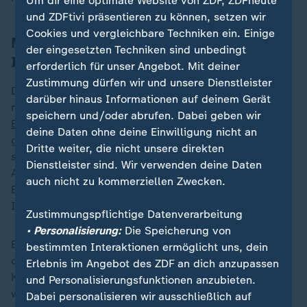
Um dir eine optimale Website von ZDF, ZDFheute
und ZDFtivi präsentieren zu können, setzen wir
Cookies und vergleichbare Techniken ein. Einige
Maßnahmen gegen gewaltbereiten
der eingesetzten Techniken sind unbedingt
Islamismus
erforderlich für unser Angebot. Mit deiner
Zustimmung dürfen wir und unsere Dienstleister
Der mutmaßliche Täter von Solingen sei "islamistisch
darüber hinaus Informationen auf deinem Gerät
motiviert" gewesen, sagte Justizminister
Marco
speichern und/oder abrufen. Dabei geben wir
Buschmann
(FDP). Es müsse deshalb noch gezielter
deine Daten ohne deine Einwilligung nicht an
gegen Islamismus vorgegangen werden. Vorgesehen
Dritte weiter, die nicht unsere direkten
sind laut den drei Ministerien "Verbesserungen bei
Dienstleister sind. Wir verwenden deine Daten
Aufklärung und Abwehr von islamistischem
auch nicht zu kommerziellen Zwecken.
Extremismus". Zudem soll eine "Task Force
Islamismusprävention" eingesetzt werden.
Zustimmungspflichtige Datenverarbeitung
• Personalisierung:
Die Speicherung von
Bundeskanzler Scholz hatte zuvor angekündigt, dass
bestimmten Interaktionen ermöglicht uns, dein
die Regierung gemeinsam mit Ländern und der Union
Erlebnis im Angebot des ZDF an dich anzupassen
Konsequenzen aus dem Anschlag in Solingen ziehen
und Personalisierungsfunktionen anzubieten.
wolle. Dabei waren am Freitag drei Menschen getötet
Dabei personalisieren wir ausschließlich auf