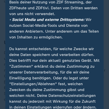
und acht verletzt worden.
Basis deiner Nutzung von ZDF Streaming, der
ZDFheute und ZDFtivi. Daten von Dritten werden
von uns nicht verwendet.
Bürgermeister fordert Konsequenzen von Scholz
• Social Media und externe Drittsysteme:
Wir
Scholz plant Taskforce mit Union und Ländern
nutzen Social-Media-Tools und Dienste von
Rechtsexperte: Spannend, was Merz nicht sagt
anderen Anbietern. Unter anderem um das Teilen
von Inhalten zu ermöglichen.
Union fordert weitere Schritte
Du kannst entscheiden, für welche Zwecke wir
Die Union hält das "Sicherheitspaket" für
deine Daten speichern und verarbeiten dürfen.
unzureichend. "In dem vorgestellten Papier steht
Dies betrifft nur dein aktuell genutztes Gerät. Mit
nichts Falsches, es sind aber leider nicht die
"Zustimmen" erklärst du deine Zustimmung zu
notwendigen Maßnahmen", sagte CDU-Generalsekretär
unserer Datenverarbeitung, für die wir deine
Carsten Linnemann der "Rheinischen Post". Die
Ampel-
Einwilligung benötigen. Oder du legst unter
Regierung
sei "nicht bereit, sich ernsthaft um die
"Einstellungen/Ablehnen" fest, welchen
Beschränkung der illegalen Migration zu kümmern".
Zwecken du deine Zustimmung gibst und
Scharfe Kritik an der Regierung kam von der AfD und
welchen nicht. Deine Datenschutzeinstellungen
dem Bündnis Sahra Wagenknecht (BSW).
kannst du jederzeit mit Wirkung für die Zukunft
in deinen Einstellungen widerrufen oder ändern.