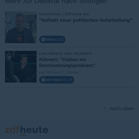
Mehr zur Debatte nach Solingen
:
Nachrichten | ZDFheute live
"Auftakt einer politischen Aufarbeitung"
Video
1:01
:
Lanz-Debatte über Asylpolitik
Kühnert: "Haben ein
Durchsetzungsproblem"
von Michael C. Starke
mit Video
75:16
nach oben