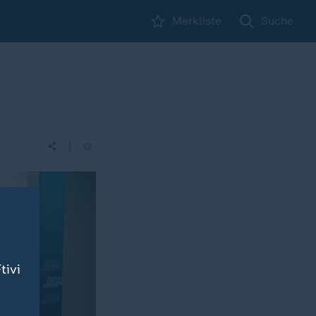
Merkliste
Suche
|
tivi