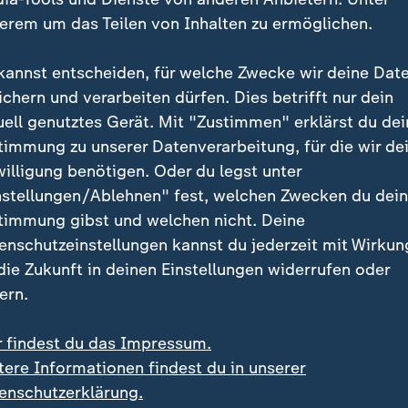
erem um das Teilen von Inhalten zu ermöglichen.
kannst entscheiden, für welche Zwecke wir deine Dat
ichern und verarbeiten dürfen. Dies betrifft nur dein
uell genutztes Gerät. Mit "Zustimmen" erklärst du dei
timmung zu unserer Datenverarbeitung, für die wir de
:
:
Videos über Schwesig
Politiker von Fakes betroffen
willigung benötigen. Oder du legst unter
 erstmal relativ
"Kampagne ist nicht
nstellungen/Ablehnen" fest, welchen Zwecken du dei
ssen darauf reagiert"
sonderlich professionell
timmung gibst und welchen nicht. Deine
deo
5:13
Video
5:26
enschutzeinstellungen kannst du jederzeit mit Wirkun
 die Zukunft in deinen Einstellungen widerrufen oder
ern.
r findest du das Impressum.
tere Informationen findest du in unserer
enschutzerklärung.