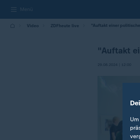
Menü
"Auftakt einer politisc
Video
ZDFheute live
"Auftakt e
29.08.2024 | 12:00
De
Um 
prä
ver