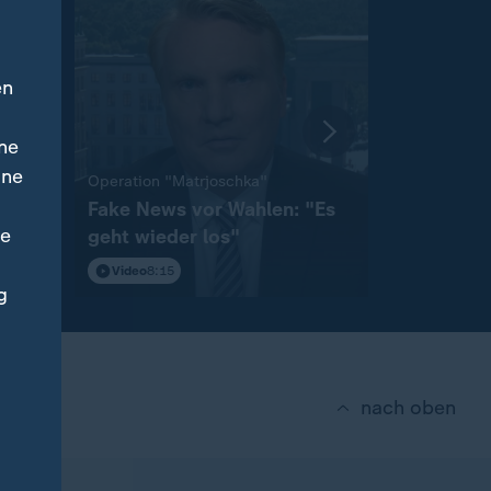
en
ne
ine
:
Operation "Matrjoschka"
Sicherheit v
Fake News vor Wahlen: "Es
"Die Abwe
ne
"
geht wieder los"
hinterher
Video
8:15
Video
11:2
g
nach oben