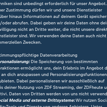
hniken sind unbedingt erforderlich für unser Angebot.
ner Zustimmung dürfen wir und unsere Dienstleister
über hinaus Informationen auf deinem Gerät speicher
/oder abrufen. Dabei geben wir deine Daten ohne de
willigung nicht an Dritte weiter, die nicht unsere direk
nstleister sind. Wir verwenden deine Daten auch nicht
merziellen Zwecken.
timmungspflichtige Datenverarbeitung
 Landtag wird der mutmaßlich islamistische Anschlag
ersonalisierung:
Die Speicherung von bestimmten
rbeitet. ZDF-Reporter Lothar Becker berichtet.
eraktionen ermöglicht uns, dein Erlebnis im Angebot 
 an dich anzupassen und Personalisierungsfunktionen
ubieten. Dabei personalisieren wir ausschließlich auf
is deiner Nutzung von ZDF Streaming, der ZDFheute 
tivi. Daten von Dritten werden von uns nicht verwend
ocial Media und externe Drittsysteme:
Wir nutzen Soci
ia-Tools und Dienste von anderen Anbietern. Unter