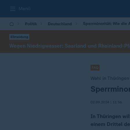
Menü
Sperrminorität: Wie die 
Politik
Deutschland
Eilmeldung
Wegen Niedrigwasser: Saarland und Rheinland-Pfa
FAQ
Wahl in Thüringen
Sperrminor
:
02.09.2024 | 11:56
In Thüringen wil
einem Drittel de