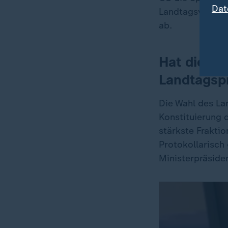
Dat
Landtagsverwalt
ab.
Hat die Af
Landtagsp
Die Wahl des Lan
Konstituierung 
stärkste Frakti
Protokollarisch
Ministerpräside