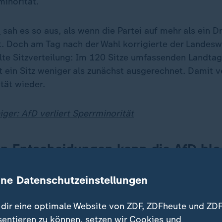
minorität.
n
sah es so aus, als wenn die Partei auf mehr als ein Dr
Doch am Tag nach der Wahl korrigierte der Landeswa
llte Sitzverteilung: Im 120 Sitze umfassenden Landtag
st ein Sitz weniger als zunächst ausgerechnet. Damit ve
tät wieder.
iger: AfD verliert Sperrminorität
n Entscheidungen kann die AfD blo
t eine Zweidrittelmehrheit aller gewählten Abgeordnet
ine Datenschutzeinstellungen
sen und damit den Weg für eine Neuwahl zu bereiten. M
könnte die AfD diesen Schritt verhindern.
dir eine optimale Website von ZDF, ZDFheute und ZDF
sentieren zu können, setzen wir Cookies und