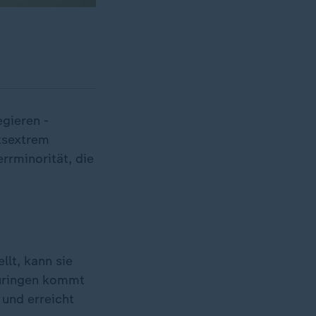
gieren -
tsextrem
rrminorität, die
llt, kann sie
hüringen kommt
 und erreicht