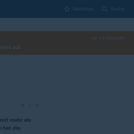
Merkliste
Suche
vor 14 Minuten
rbot auf
|
 mit mehr als
n hat die