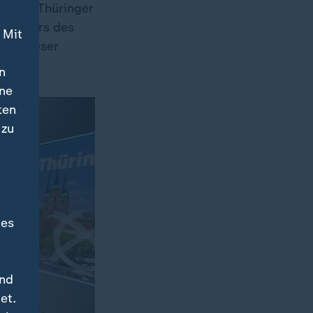
er des Thüringer
ertreters des
 Mit
ung dieser
n
ine
ten
 zu
des
und
et.