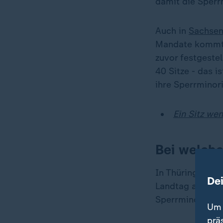
damit die Sperr
Auch in
Sachse
Mandate kommt. 
zuvor festgeste
40 Sitze - das i
ihre Sperrminori
Ein Sitz wen
Bei welche
In Thüringen is
De
Landtag aufzulö
Sperrminorität 
Um 
prä