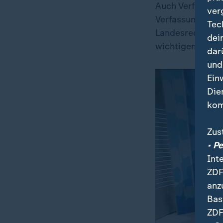
Auch Verfassung
ver
Verfassungsgeri
Tec
Landesrechnungs
dei
wichtigen Poste
dar
und
Ein
Die
kom
Zus
• P
Int
ZDF
anz
Bas
ZDF