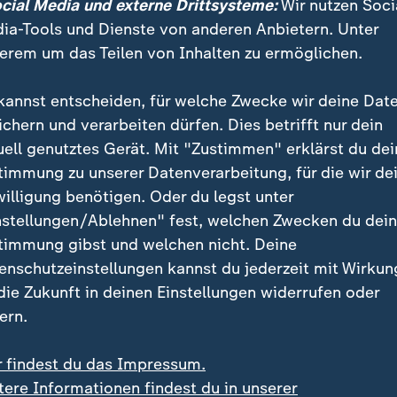
ocial Media und externe Drittsysteme:
Wir nutzen Soci
ia-Tools und Dienste von anderen Anbietern. Unter
erem um das Teilen von Inhalten zu ermöglichen.
kannst entscheiden, für welche Zwecke wir deine Dat
Sieger aus der Landtagswahl in Thüringen hervor. Auch das 
ichern und verarbeiten dürfen. Dies betrifft nur dein
und könnte mitregieren.
uell genutztes Gerät. Mit "Zustimmen" erklärst du dei
timmung zu unserer Datenverarbeitung, für die wir de
willigung benötigen. Oder du legst unter
nstellungen/Ablehnen" fest, welchen Zwecken du dei
timmung gibst und welchen nicht. Deine
gt der Fall bei einer sogenannten nicht qualifizierten
enschutzeinstellungen kannst du jederzeit mit Wirkun
heit der abgegebenen Stimmen. Diese ist nötig bei de
 die Zukunft in deinen Einstellungen widerrufen oder
 Richter- und Staatsanwaltswahlausschusses, die der
ern.
aatsanwälten zustimmen müssen, oder wenn die Öffent
 ausgeschlossen werden soll.
r findest du das Impressum.
tere Informationen findest du in unserer
orität dann wirksam wird, hängt nach Angaben der