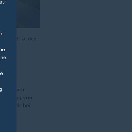
al-
en
BSW zählt zu den
ne
ine
ne
g
r Wahl von
 Berufung von
lichkeit bei