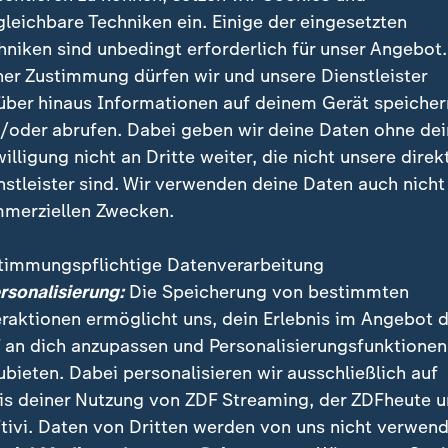
sänderungen, die Wahl des Präsidenten und der Richt
gleichbare Techniken ein. Einige der eingesetzten
chtshofs und die Wahl des Präsidenten und des Stellv
hniken sind unbedingt erforderlich für unser Angebot.
hofs verlangen eine Zweidrittelmehrheit. Die Besetz
ner Zustimmung dürfen wir und unsere Dienstleister
n könnte die AfD mit ihrer Sperrminorität blockieren.
über hinaus Informationen auf deinem Gerät speicher
/oder abrufen. Dabei geben wir deine Daten ohne de
willigung nicht an Dritte weiter, die nicht unsere direk
nstleister sind. Wir verwenden deine Daten auch nicht
merziellen Zwecken.
timmungspflichtige Datenverarbeitung
ersonalisierung:
Die Speicherung von bestimmten
eraktionen ermöglicht uns, dein Erlebnis im Angebot 
 an dich anzupassen und Personalisierungsfunktionen
ubieten. Dabei personalisieren wir ausschließlich auf
is deiner Nutzung von ZDF Streaming, der ZDFheute 
tivi. Daten von Dritten werden von uns nicht verwend