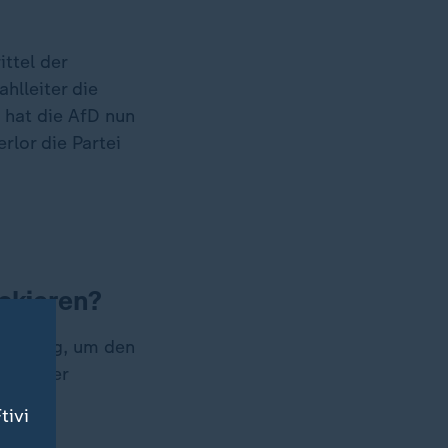
ittel der
hlleiter die
 hat die AfD nun
rlor die Partei
ckieren?
en nötig, um den
it ihrer
tivi