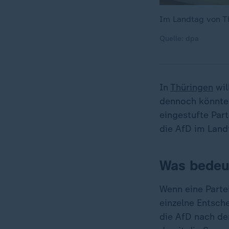
Im Landtag von Th
Quelle: dpa
In
Thüringen
wil
dennoch könnte 
eingestufte Part
die AfD im Landt
Was bedeut
Wenn eine Partei
einzelne Entsch
die AfD nach de