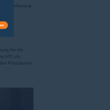
eschlussfassung
len
zung für die
ie AfD als
den Präsidenten.