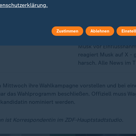
enschutzerklärung.
"Volksverräter
Wegen seiner Wahlkam
Unterstützung für AfD
Zustimmen
Ablehnen
Einstel
warnte Habeck US-Mill
Musk vor Einflussnah
reagiert Musk auf X -
harsch. Alle News im T
 Mittwoch ihre Wahlkampagne vorstellen und bei ein
ar das Wahlprogramm beschließen. Offiziell muss Wa
rkandidatin nominiert werden.
n ist Korrespondentin im ZDF-Hauptstadtstudio.