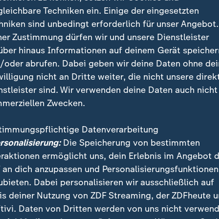
erzeit bei rund fünf Prozent. Zwischenzeitlich kam es
gleichbare Techniken ein. Einige der eingesetzten
t ein Jahr nach ihrer Gründung regiert es inzwischen 
hniken sind unbedingt erforderlich für unser Angebot.
en mit in einer Koalition: in Brandenburg und in
Thüri
ner Zustimmung dürfen wir und unsere Dienstleister
über hinaus Informationen auf deinem Gerät speicher
 die Umfragen entwickelt
/oder abrufen. Dabei geben wir deine Daten ohne de
grafik
willigung nicht an Dritte weiter, die nicht unsere direk
nstleister sind. Wir verwenden deine Daten auch nicht
merziellen Zwecken.
Ein Klick für den Datenschutz
timmungspflichtige Datenverarbeitung
tellung von ZDFheute Infografiken nutzen wir die Sof
ersonalisierung:
Die Speicherung von bestimmten
 Erst wenn Sie hier klicken, werden die Grafiken nac
eraktionen ermöglicht uns, dein Erlebnis im Angebot 
esse wird dabei an externe Server von Datawrapper üb
 an dich anzupassen und Personalisierungsfunktionen
tenschutz von Datawrapper können Sie sich auf der S
ubieten. Dabei personalisieren wir ausschließlich auf
formieren. Um Ihre künftigen Besuche zu erleichtern,
is deiner Nutzung von ZDF Streaming, der ZDFheute 
stimmung in den
Datenschutzeinstellungen
. Ihre Zust
tivi. Daten von Dritten werden von uns nicht verwend
im Bereich „Meine News“ jederzeit widerrufen.