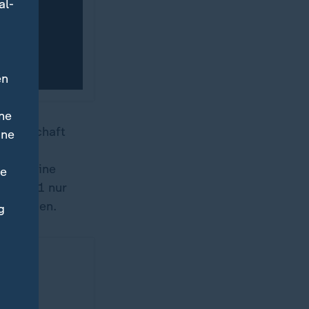
al-
en
ne
nzlerschaft
ine
gibt keine
ne
wie 2021 nur
 gewinnen.
g
nt