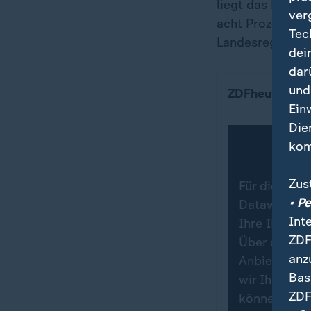
liegt das BSW d
ver
acht Prozent. Gu
Tec
Landesregierung
dei
dar
So haben sich
und
ZDFheute Info
Ein
Die
kom
Zus
Für die Dars
• P
Datawrapper.
Int
Ihre IP-Adr
ZDF
Über den Da
anz
Anbieters in
Bas
wir Ihre Zu
ZDF
können Sie 