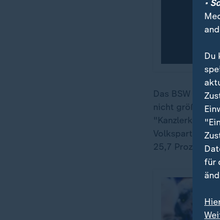
• S
Med
and
Du 
spe
akt
Das BSW selbst 
Zus
nicht größer als
Ein
"Kanzlerkandida
"Ei
Volksparteien me
Zus
25,7 Prozent de
Dat
für
änd
Hie
Wei