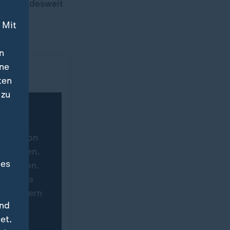
 auf bundesweit
in zwei
 Mit
ngen
.
n
ine
ten
 zu
tware von
hgeladen.
des
ertragen.
eite des
 speichern
und
immung
et.