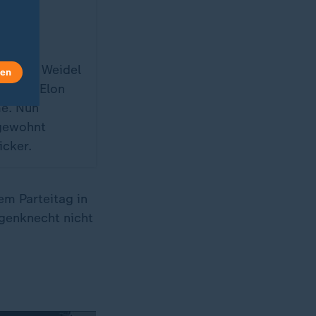
"
pf-
-Chefin Weidel
len
iardär Elon
me. Nun
 gewohnt
icker.
em Parteitag in
genknecht nicht