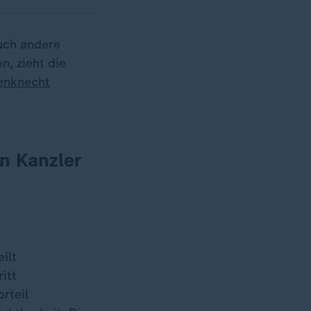
auch andere
n, zieht die
enknecht
en Kanzler
ilt
itt
rteil