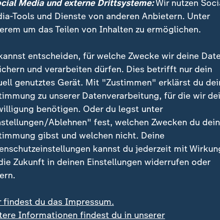
ocial Media und externe Drittsysteme:
Wir nutzen Soci
ia-Tools und Dienste von anderen Anbietern. Unter
Infografiken anzeigen
erem um das Teilen von Inhalten zu ermöglichen.
Datenschutzeinstellungen anpassen
kannst entscheiden, für welche Zwecke wir deine Dat
ichern und verarbeiten dürfen. Dies betrifft nur dein
uell genutztes Gerät. Mit "Zustimmen" erklärst du dei
schätzt die Chancen von "Grünen oder AfD auf die Ka
timmung zu unserer Datenverarbeitung, für die wir de
 unsere", so Generalsekretär Leye. Vielmehr sei die
willigung benötigen. Oder du legst unter
ten-Schwemme" Ausdruck der politischen Krise. "Es 
nstellungen/Ablehnen" fest, welchen Zwecken du dei
hr", heißt es in dem Beschluss. Früher hätten nicht 
timmung gibst und welchen nicht. Deine
r Stimmen für die SPD ausgereicht, um die Wahlen zu
enschutzeinstellungen kannst du jederzeit mit Wirkun
 die Zukunft in deinen Einstellungen widerrufen oder
ern.
Bundestagswahl
:
Elon Musk nen
r findest du das Impressum.
Habeck auf X
tere Informationen findest du in unserer