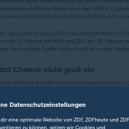
ahlkämpfe seien immer Kämpfe um eine öffentliche Si
erkandidaten-Inflation bringt auch das BSW in Zugzwan
Gemeint sein dürften damit auch Auftritte bei TV-Kan
lant, dass Olaf Scholz (SPD) und Friedrich Merz (CDU
fen: Am 9. Februar bei ARD und ZDF, am 16. Februar n
en über weitere Duelle laufen, heißt es in den Sende
ätzt Chance nicht groß ein
nion, SPD und die AfD Kanzlerkandidaten nominiert.
itzenkandidaten. Auch das BSW räumt ein, dass eine
r eigentlich nur Sinn macht, wenn es eine realistisch
ine Datenschutzeinstellungen
inzuziehen.
dir eine optimale Website von ZDF, ZDFheute und ZDF
n zur
Bundestagswahl
, die wahrscheinlich am 23. Febr
sentieren zu können, setzen wir Cookies und