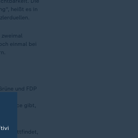
chtbarkeit. Die
g", heißt es in
zlerduellen.
) zweimal
och einmal bei
rn.
 Grüne und FDP
e Chance gibt,
tivi
uar stattfindet,