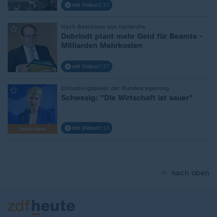
mit Video
3:15
:
Nach Beschluss aus Karlsruhe
Dobrindt plant mehr Geld für Beamte -
Milliarden Mehrkosten
mit Video
0:27
:
Entlastungspaket der Bundesregierung
Schwesig: "Die Wirtschaft ist sauer"
mit Video
6:13
Interview
nach oben