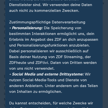
Ein Thema, zu dem Hubig jüngst in derselben Talkshow
Dienstleister sind. Wir verwenden deine Daten
sprach wie Collien Fernandes, war ebenfalls mehrfach
auch nicht zu kommerziellen Zwecken.
Gegenstand der Befragung: sexualisierte Deepfakes
und andere Formen digitaler Gewalt. Wie sie
Zustimmungspflichtige Datenverarbeitung
sicherstellen wolle, dass solche in der öffentlichen
• Personalisierung:
Die Speicherung von
Darstellung nicht mit Vergewaltigungen gleichgesetzt
bestimmten Interaktionen ermöglicht uns, dein
würden, fragte Knuth Meyer-Soltau (AfD) die
Erlebnis im Angebot des ZDF an dich anzupassen
Ministerin.
und Personalisierungsfunktionen anzubieten.
Dabei personalisieren wir ausschließlich auf
Basis deiner Nutzung von ZDF Streaming, der
Vorwürfe von Collien Fernandes: Hubig will besser
ZDFheute und ZDFtivi. Daten von Dritten werden
vor digitaler Gewalt schützen
von uns nicht verwendet.
• Social Media und externe Drittsysteme:
Wir
Es seien hierfür "unterschiedliche Strafrahmen
nutzen Social-Media-Tools und Dienste von
vorgesehen", so Hubig. Bei pornographischen
anderen Anbietern. Unter anderem um das Teilen
Deepfakes etwa, bei denen es darum gehe, Menschen
von Inhalten zu ermöglichen.
in ihrem Bekanntenkreis bloßzustellen, werde es keine
Mindeststrafe geben - anders als bei
Du kannst entscheiden, für welche Zwecke wir
Vergewaltigungen. Das belege eine "unterschiedliche