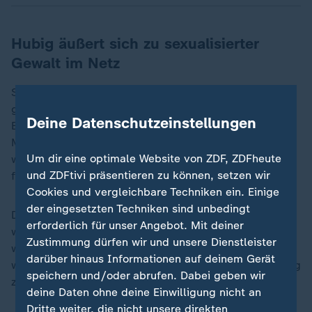
Hubig äußert sich zu sexualisierter
Gewalt im Netz
So hat Caren Lay (Die Linke) eine in zwei Fragen
gekleidete Generalkritik an der Wohnungspolitik der
Deine Datenschutzeinstellungen
Bundesregierung. Sie skizziert die enormen
Mietsteigerungen der vergangenen Jahre und erklärt,
Um dir eine optimale Website von ZDF, ZDFheute
wie wenig die sogenannte Mietpreisbremse hier de
und ZDFtivi präsentieren zu können, setzen wir
facto gebremst habe.
Cookies und vergleichbare Techniken ein. Einige
der eingesetzten Techniken sind unbedingt
Die Bremse, die man bewusst zügig verlängert habe,
erforderlich für unser Angebot. Mit deiner
wirke sehr wohl, entgegnete Hubig und verwies auf
Zustimmung dürfen wir und unsere Dienstleister
weitere Maßnahmen von Schwarz-Rot. "Unglaublich
darüber hinaus Informationen auf deinem Gerät
wichtig" sei vor allem, die Menschen bei der Schaffung
speichern und/oder abrufen. Dabei geben wir
zusätzlichen Wohnraums zu unterstützen.
deine Daten ohne deine Einwilligung nicht an
Dritte weiter, die nicht unsere direkten