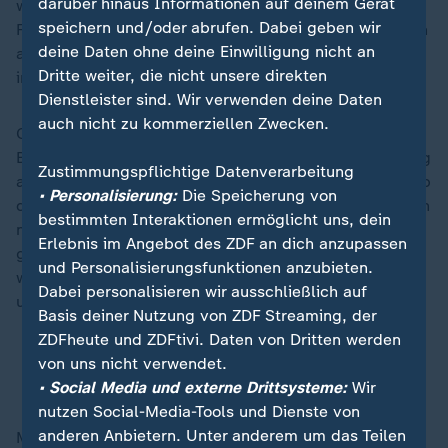
darüber hinaus Informationen auf deinem Gerät
wie nie Deutschland. Die neue Regierung werde laut
speichern und/oder abrufen. Dabei geben wir
Frei zudem "vom ersten Tag an die Personenkontrollen
deine Daten ohne deine Einwilligung nicht an
an den deutschen Grenzen ausweiten und
Dritte weiter, die nicht unsere direkten
intensivieren".
Dienstleister sind. Wir verwenden deine Daten
auch nicht zu kommerziellen Zwecken.
CDU-Chef
Friedrich Merz
soll am 6. Mai zum
Bundeskanzler gewählt werden. Merz hatte am Montag
Zustimmungspflichtige Datenverarbeitung
auf einem Kleinen CDU-Parteitag erklärt, es würden ab
• Personalisierung:
Die Speicherung von
dem Tag eins einer neuen Regierung die Staatsgrenzen
bestimmten Interaktionen ermöglicht uns, dein
noch besser kontrolliert und Zurückweisungen in
Erlebnis im Angebot des ZDF an dich anzupassen
größerem Umfang durchgeführt werden. In der EU
und Personalisierungsfunktionen anzubieten.
werde man einen sehr viel restriktiveren Kurs
Dabei personalisieren wir ausschließlich auf
unterstützen.
Basis deiner Nutzung von ZDF Streaming, der
ZDFheute und ZDFtivi. Daten von Dritten werden
EU-Asylrecht vs. deutsche Migrationspolitik
von uns nicht verwendet.
Städtebund hofft auf Migrationswende
• Social Media und externe Drittsysteme:
Wir
nutzen Social-Media-Tools und Dienste von
anderen Anbietern. Unter anderem um das Teilen
Mit der Erhöhung der Zurückweisungen sollen Frei