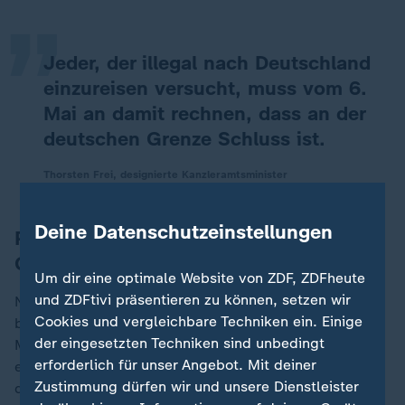
„
Jeder, der illegal nach Deutschland
einzureisen versucht, muss vom 6.
Mai an damit rechnen, dass an der
deutschen Grenze Schluss ist.
Thorsten Frei, designierte Kanzleramtsminister
Deine Datenschutzeinstellungen
Personenkontrollen an deutschen
Grenzen ab 6. Mai
Um dir eine optimale Website von ZDF, ZDFheute
und ZDFtivi präsentieren zu können, setzen wir
Niemand könne im Land seines Wunsches Asyl
Cookies und vergleichbare Techniken ein. Einige
beantragen, sagte Frei den Zeitungen der Funke
der eingesetzten Techniken sind unbedingt
Mediengruppe. Der Asylantrag müsse nach
erforderlich für unser Angebot. Mit deiner
europäischem Recht dort gestellt werden, wo jemand
Zustimmung dürfen wir und unsere Dienstleister
die
Europäische Union
erstmals betritt. Das sei so gut