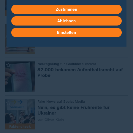
Zustimmen
mit Video
5:09
Interview
Ablehnen
:
Nur jede fünfte erfolgreich
Koalition will mehr Tempo bei
Einstellen
Asylklagen
von Fabian Noah Medler
:
Neuregelung für Geduldete kommt
82.000 bekamen Aufenthaltsrecht auf
Probe
:
Fake News auf Social Media
Nein, es gibt keine Frührente für
Ukrainer
von Oliver Klein
Faktencheck