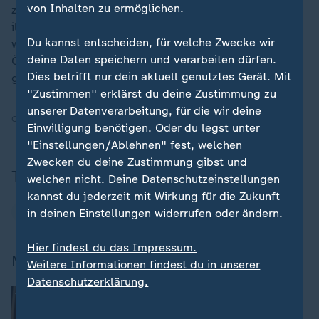
von Inhalten zu ermöglichen.
zufolge Voraussetzungen geschaffen werden, um
illegale Migration effektiv zu begrenzen. Deutschland
Du kannst entscheiden, für welche Zwecke wir
würde sich dazu bereits mit den Nachbarn Frankreich,
deine Daten speichern und verarbeiten dürfen.
Österreich und Polen abstimmen und erhalte für den
Dies betrifft nur dein aktuell genutztes Gerät. Mit
geplanten Kurswechsel "sehr viel Zustimmung".
"Zustimmen" erklärst du deine Zustimmung zu
unserer Datenverarbeitung, für die wir deine
Quelle:
AFP, dpa
Einwilligung benötigen. Oder du legst unter
"Einstellungen/Ablehnen" fest, welchen
Zwecken du deine Zustimmung gibst und
Themen
welchen nicht. Deine Datenschutzeinstellungen
kannst du jederzeit mit Wirkung für die Zukunft
CDU
Friedrich Merz
in deinen Einstellungen widerrufen oder ändern.
Hier findest du das Impressum.
Mehr zum Thema
Weitere Informationen findest du in unserer
Datenschutzerklärung.
:
Abstimmung zu Koalitionsvertrag
Frei: "Werden andere Migrationspolitik
erleben"