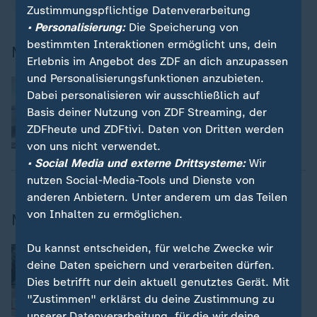
Afghanistan
Angela Merkel
Zustimmungspflichtige Datenverarbeitung
• Personalisierung:
Die Speicherung von
bestimmten Interaktionen ermöglicht uns, dein
Mehr zum Afghanistan-Einsatz
Erlebnis im Angebot des ZDF an dich anzupassen
und Personalisierungsfunktionen anzubieten.
:
Vor Machtübernahme in Kabul
Dabei personalisieren wir ausschließlich auf
Der Krieg der Geheimdienste gegen die
Taliban
Basis deiner Nutzung von ZDF Streaming, der
von Alexander Bühler, Marcus Weller und Christian
ZDFheute und ZDFtivi. Daten von Dritten werden
Rohde
von uns nicht verwendet.
mit Video
27:54
• Social Media und externe Drittsysteme:
Wir
nutzen Social-Media-Tools und Dienste von
anderen Anbietern. Unter anderem um das Teilen
von Inhalten zu ermöglichen.
Mehr aus Afghanistan
Du kannst entscheiden, für welche Zwecke wir
:
Nachrichten | heute journal
Afghanistan und die Rückkehr der
deine Daten speichern und verarbeiten dürfen.
Taliban
Dies betrifft nur dein aktuell genutztes Gerät. Mit
von Katrin Eigendorf
"Zustimmen" erklärst du deine Zustimmung zu
Video
2:29
unserer Datenverarbeitung, für die wir deine