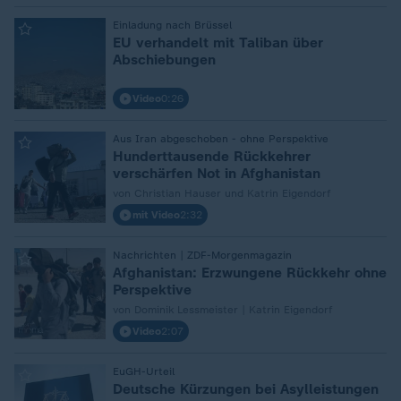
:
Einladung nach Brüssel
EU verhandelt mit Taliban über
Abschiebungen
Video
0:26
:
Aus Iran abgeschoben - ohne Perspektive
Hunderttausende Rückkehrer
verschärfen Not in Afghanistan
von Christian Hauser und Katrin Eigendorf
mit Video
2:32
:
Nachrichten | ZDF-Morgenmagazin
Afghanistan: Erzwungene Rückkehr ohne
Perspektive
von Dominik Lessmeister | Katrin Eigendorf
Video
2:07
:
EuGH-Urteil
Deutsche Kürzungen bei Asylleistungen