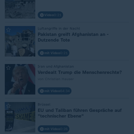
Video
0:21
:
Luftangriffe in der Nacht
Pakistan greift Afghanistan an -
Dutzende Tote
mit Video
0:21
:
Iran und Afghanistan
Verdealt Trump die Menschenrechte?
von Christian Hauser
mit Video
64:34
:
Brüssel
EU und Taliban führen Gespräche auf
"technischer Ebene"
mit Video
0:26