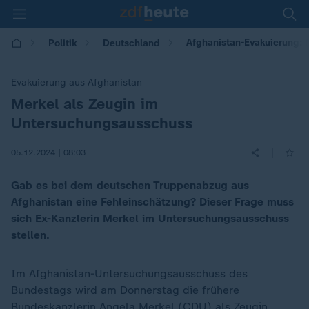
Afghanistan-Evakuierung:
Politik
Deutschland
Evakuierung aus Afghanistan
Merkel als Zeugin im
:
Untersuchungsausschuss
|
05.12.2024 | 08:03
Gab es bei dem deutschen Truppenabzug aus
Afghanistan eine Fehleinschätzung? Dieser Frage muss
sich Ex-Kanzlerin Merkel im Untersuchungsausschuss
stellen.
Im Afghanistan-Untersuchungsausschuss des
Bundestags wird am Donnerstag die frühere
Bundeskanzlerin
Angela Merkel
(
CDU
) als Zeugin