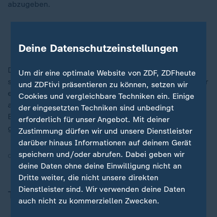
abzugeben.
Kabul-Leak ausgewertet: Abzug aus Afghanistan
vermeidbares Desaster
Deine Datenschutzeinstellungen
Der frühere Außenminister Heiko Maas (
SPD
) hatte bei
Um dir eine optimale Website von ZDF, ZDFheute
seiner Befragung durch den Ausschuss Ende November
und ZDFtivi präsentieren zu können, setzen wir
erklärt, er habe noch bei einem Besuch in der
Cookies und vergleichbare Techniken ein. Einige
afghanischen Hauptstadt Ende April 2021 "nicht den
der eingesetzten Techniken sind unbedingt
Eindruck eines zusammenbrechenden Regimes"
erforderlich für unser Angebot. Mit deiner
gehabt.
Zustimmung dürfen wir und unsere Dienstleister
darüber hinaus Informationen auf deinem Gerät
speichern und/oder abrufen. Dabei geben wir
Quelle:
epd, dpa
deine Daten ohne deine Einwilligung nicht an
Dritte weiter, die nicht unsere direkten
Dienstleister sind. Wir verwenden deine Daten
Themen
auch nicht zu kommerziellen Zwecken.