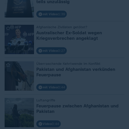
teils unzulässig
mit Video
1:39
:
Afghanische Zivilisten getötet?
Australischer Ex-Soldat wegen
Kriegsverbrechen angeklagt
mit Video
0:27
:
Überraschende Kehrtwende im Konflikt
Pakistan und Afghanistan verkünden
Feuerpause
mit Video
0:44
:
Luftangriffe
Feuerpause zwischen Afghanistan und
Pakistan
Video
0:44