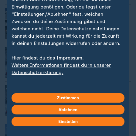
Einwilligung benötigen. Oder du legst unter
:
Bundesverfassungsgericht
"Einstellungen/Ablehnen" fest, welchen
Urteil: Aufnahme von Afghanen muss
Zwecken du deine Zustimmung gibst und
einzeln geprüft werden
welchen nicht. Deine Datenschutzeinstellungen
kannst du jederzeit mit Wirkung für die Zukunft
mit Video
1:39
in deinen Einstellungen widerrufen oder ändern.
:
Flutkatastrophe Afghanistan
Sturzfluten in Ostafghanistan
Hier findest du das Impressum.
Weitere Informationen findest du in unserer
Datenschutzerklärung.
Video
0:40
:
Unwetter und Wassermassen
Mindestens 23 Tote bei Sturzfluten in
Zustimmen
Afghanistan
Ablehnen
mit Video
0:40
Einstellen
:
Dutzende Tote
Pakistan greift Ziele in Afghanistan an