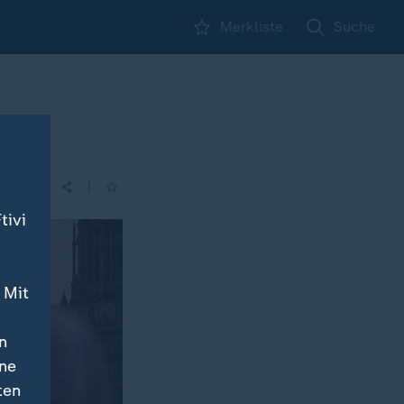
Merkliste
Suche
|
| 16:00
tivi
 Mit
n
ine
ten