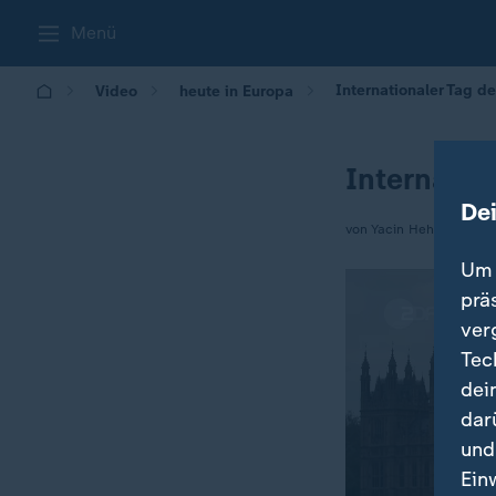
Menü
Internationaler Tag de
Video
heute in Europa
Internatio
De
von Yacin Hehrlein
Um 
prä
ver
Tec
dei
dar
und
Ein