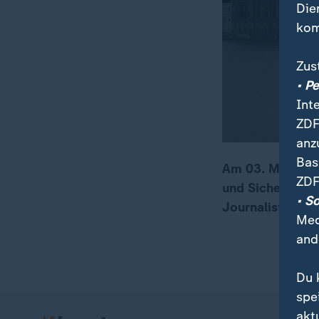
Die
kom
Zus
• P
Int
ZDF
anz
Bas
Am 03. Mai ist d
ZDF
und Sicherheit 
00:17
01:54
• S
Journalistin Zah
Med
and
Du 
spe
akt