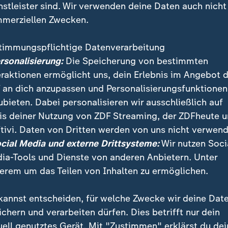
nstleister sind. Wir verwenden deine Daten auch nicht
merziellen Zwecken.
timmungspflichtige Datenverarbeitung
ersonalisierung:
Die Speicherung von bestimmten
eraktionen ermöglicht uns, dein Erlebnis im Angebot 
 an dich anzupassen und Personalisierungsfunktionen
ubieten. Dabei personalisieren wir ausschließlich auf
is deiner Nutzung von ZDF Streaming, der ZDFheute 
er internationale Tag der Pressefreiheit. Wie steht es 
tivi. Daten von Dritten werden von uns nicht verwend
von Medienschaffenden? Einen Einblick bietet die afg
ocial Media und externe Drittsysteme:
Wir nutzen Soci
ra Joya. Sie arbeitet und kämpft aus dem Exil in Lond
ia-Tools und Dienste von anderen Anbietern. Unter
erem um das Teilen von Inhalten zu ermöglichen.
kannst entscheiden, für welche Zwecke wir deine Dat
ichern und verarbeiten dürfen. Dies betrifft nur dein
uell genutztes Gerät. Mit "Zustimmen" erklärst du dei