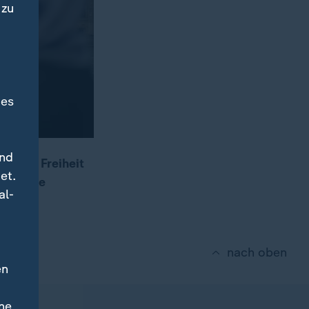
 zu
des
und
um die Freiheit
et.
hanische
al-
on.
nach oben
en
ne