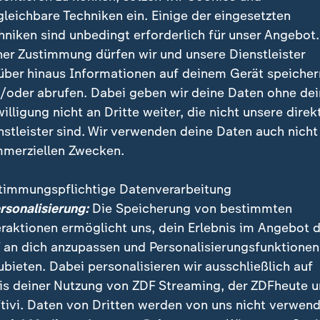
gleichbare Techniken ein. Einige der eingesetzten
hniken sind unbedingt erforderlich für unser Angebot.
ner Zustimmung dürfen wir und unsere Dienstleister
rdtner: Kein Blankoscheck für die
über hinaus Informationen auf deinem Gerät speicher
/oder abrufen. Dabei geben wir deine Daten ohne de
r bezog zwar klar Stellung gegen die AfD: "Wir werde
willigung nicht an Dritte weiter, die nicht unsere direk
, damit die AfD nicht an die Schalthebel der Macht k
nstleister sind. Wir verwenden deine Daten auch nicht
 werden keinen Blankoscheck dieser CDU ausstellen, d
merziellen Zwecken.
timmungspflichtige Datenverarbeitung
ür eine Zusammenarbeit liege vor allem bei der CDU se
ersonalisierung:
Die Speicherung von bestimmten
sbeschluss gegenüber der Linkspartei gefasst habe.
eraktionen ermöglicht uns, dein Erlebnis im Angebot 
esprächen nicht darum, der CDU zu Mehrheiten zu ve
 an dich anzupassen und Personalisierungsfunktionen
igung auf gemeinsame politische Inhalte.
ubieten. Dabei personalisieren wir ausschließlich auf
is deiner Nutzung von ZDF Streaming, der ZDFheute 
tivi. Daten von Dritten werden von uns nicht verwend