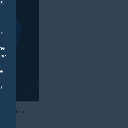
al-
en
ne
ine
ne
g
alb fordern
en ein