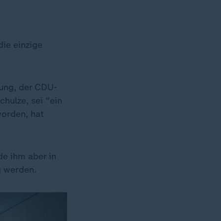
die einzige
nung, der CDU-
hulze, sei "ein
worden, hat
de ihm aber in
g werden.