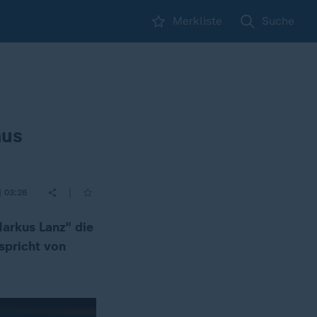
Merkliste
Suche
mus
|
| 03:28
Markus Lanz" die
spricht von