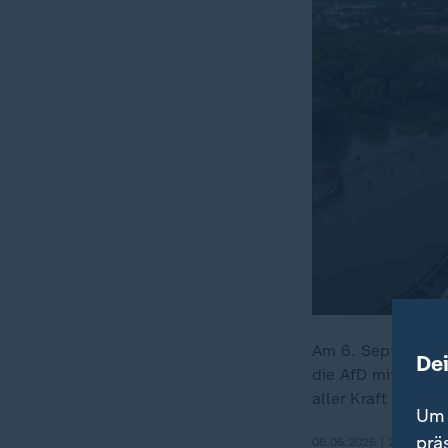
Am 6. September f
De
die AfD mit rund 4
aller Kraft verhin
Um 
prä
08.06.2026 | 2:05 min