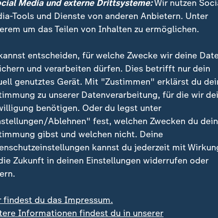
ocial Media und externe Drittsysteme:
Wir nutzen Soci
ia-Tools und Dienste von anderen Anbietern. Unter
erem um das Teilen von Inhalten zu ermöglichen.
kannst entscheiden, für welche Zwecke wir deine Dat
ichern und verarbeiten dürfen. Dies betrifft nur dein
uell genutztes Gerät. Mit "Zustimmen" erklärst du dei
timmung zu unserer Datenverarbeitung, für die wir de
willigung benötigen. Oder du legst unter
nstellungen/Ablehnen" fest, welchen Zwecken du dei
timmung gibst und welchen nicht. Deine
enschutzeinstellungen kannst du jederzeit mit Wirkun
 die Zukunft in deinen Einstellungen widerrufen oder
ern.
 der Wahl in Sachsen-Anhalt in den Umfragen weit vorn. Desh
r findest du das Impressum.
ster nun Vorkehrungen für den Fall eines AfD-Siegs. Sie seh
tere Informationen findest du in unserer