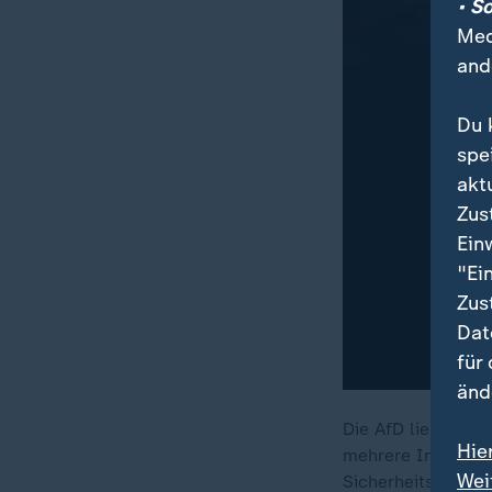
• S
Med
and
Du 
spe
akt
Zus
Ein
"Ei
Zus
Dat
für
änd
Die AfD liegt vor
Hie
mehrere Innenmini
Wei
Sicherheitsrisiko.