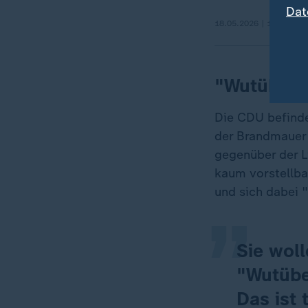
Dat
18.05.2026 | 1:03 min
"Wutüberb
Die CDU befindet
der Brandmauer 
„
gegenüber der L
kaum vorstellba
und sich dabei "
Sie wol
"Wutübe
Das ist 