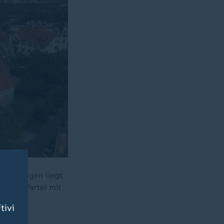
n Umfragen liegt
eg der Partei mit
tivi