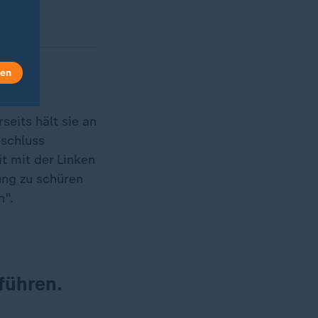
len
seits hält sie an
eschluss
t mit der Linken
ung zu schüren
n".
führen.