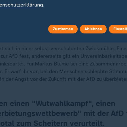
enschutzerklärung.
Zustimmen
Ablehnen
Einstel
ietungswettbewerb" mit der AfD
 sich in einer selbst verschuldeten Zwickmühle: Einer
zur AfD fest, andererseits gilt ein Unvereinbarkeitsb
inkspartei. Für Markus Blume sei eine Zusammenarbei
r. Er warf ihr vor, bei den Menschen schlechte Stimm
in der Angst vor der Zukunft mit der AfD zu überbiete
len einen "Wutwahlkampf", einen
rbietungswettbewerb" mit der AfD 
total zum Scheitern verurteilt.