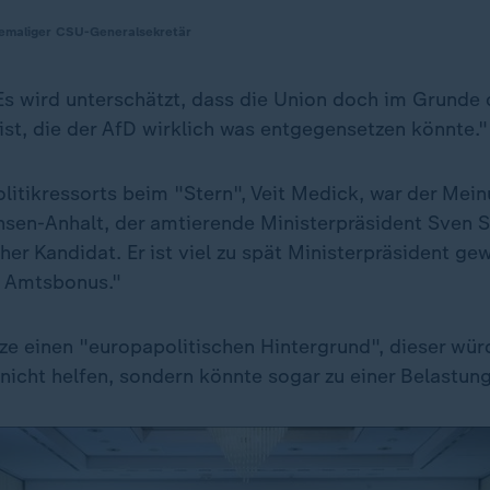
emaliger CSU-Generalsekretär
Es wird unterschätzt, dass die Union doch im Grunde 
 ist, die der AfD wirklich was entgegensetzen könnte."
olitikressorts beim "Stern", Veit Medick, war der Mei
hsen-Anhalt, der amtierende Ministerpräsident Sven Sc
er Kandidat. Er ist viel zu spät Ministerpräsident ge
n Amtsbonus."
ze einen "europapolitischen Hintergrund", dieser wür
nicht helfen, sondern könnte sogar zu einer Belastun