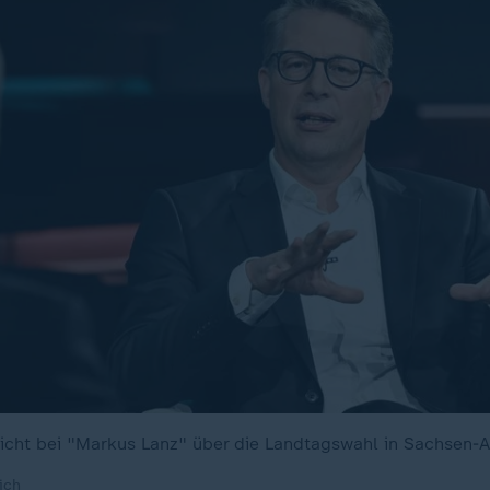
cht bei "Markus Lanz" über die Landtagswahl in Sachsen-A
ich