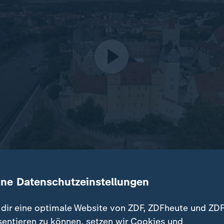
inden in Sachsen-Anhalt Landtagswahlen statt. In aktuelle
ine Datenschutzeinstellungen
0 Prozent vorn, Ministerpräsident Schulze will einen Wahlsi
dern.
dir eine optimale Website von ZDF, ZDFheute und ZDF
sentieren zu können, setzen wir Cookies und