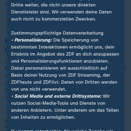
Bürgermeister Andreas Bovenschulte, SPD.
Dritte weiter, die nicht unsere direkten
Dienstleister sind. Wir verwenden deine Daten
05.08.2025 | 5:37 min
auch nicht zu kommerziellen Zwecken.
Zustimmungspflichtige Datenverarbeitung
Palmer: Deutschland ist nicht
• Personalisierung:
Die Speicherung von
bestimmten Interaktionen ermöglicht uns, dein
unsicherer
Erlebnis im Angebot des ZDF an dich anzupassen
und Personalisierungsfunktionen anzubieten.
Doch die "kritischste Frage" der Integrations- und
Dabei personalisieren wir ausschließlich auf
Migrationspolitik sei die der Kriminalität, so Palmer. Sie
Basis deiner Nutzung von ZDF Streaming, der
sei der "Treibsatz, der die
AfD
so weit nach oben
ZDFheute und ZDFtivi. Daten von Dritten werden
gebracht hat". Man müsse "zwei unbequeme
von uns nicht verwendet.
Wahrheiten" in unserer Gesellschaft "allmählich mal
• Social Media und externe Drittsysteme:
Wir
aussprechen":
nutzen Social-Media-Tools und Dienste von
anderen Anbietern. Unter anderem um das Teilen
"Die eine ist unbequem für die AfD: Wir haben heute
von Inhalten zu ermöglichen.
ein Viertel weniger Tötungsdelikte als noch im Jahr
2000." Die "gleiche amtliche Statistik, die die AfD