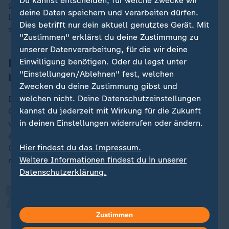
Du kannst entscheiden, für welche Zwecke wir
gewöhnlich heranzieht, um zu beweisen, dass unser
deine Daten speichern und verarbeiten dürfen.
Land im Kriminalitäts- und Gewaltchaos versinkt",
Dies betrifft nur dein aktuell genutztes Gerät. Mit
sage: "Unser Land ist nicht unsicherer geworden."
"Zustimmen" erklärst du deine Zustimmung zu
unserer Datenverarbeitung, für die wir deine
Palmer: Überrepräsentation von Gewalt
Einwilligung benötigen. Oder du legst unter
"Einstellungen/Ablehnen" fest, welchen
bei Geflüchteten
Zwecken du deine Zustimmung gibst und
welchen nicht. Deine Datenschutzeinstellungen
Die zweite unbequeme Wahrheit laute: "Aufgrund ihrer
kannst du jederzeit mit Wirkung für die Zukunft
Geschichte, ihrer Disposition, der Kombination
in deinen Einstellungen widerrufen oder ändern.
verschiedener Risikofaktoren (...), war es von Anfang
„
an klar, dass wir bei der Zusammensetzung der
Hier findest du das Impressum.
Geflüchteten ein starkes Überrepräsentationsproblem
Weitere Informationen findest du in unserer
mit Gewalt bekommen werden." Palmer sagte:
Datenschutzerklärung.
Wir haben heute zehn Mal mehr
Straftaten im Gewaltbereich, die
Zustimmen