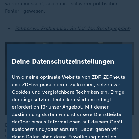
werden müssen", seien ein "schwerer politischer
Fehler" gewesen.
Palmer vs. Frohnmaier: So lief das Streitgespräch
Deine Datenschutzeinstellungen
Um dir eine optimale Website von ZDF, ZDFheute
und ZDFtivi präsentieren zu können, setzen wir
Cookies und vergleichbare Techniken ein. Einige
der eingesetzten Techniken sind unbedingt
erforderlich für unser Angebot. Mit deiner
Zustimmung dürfen wir und unsere Dienstleister
darüber hinaus Informationen auf deinem Gerät
Den in der Diskussion stehenden Bürgergeld-Status der
speichern und/oder abrufen. Dabei geben wir
Ukrainer habe man im Koalitionsvertrag "klar festgelegt".
deine Daten ohne deine Einwilligung nicht an
Verträge müssten "eingehalten werden", so Bremens