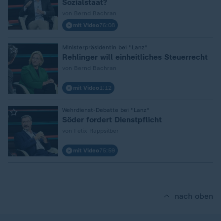
Sozialstaat?
von Bernd Bachran
mit Video
76:08
:
Ministerpräsidentin bei "Lanz"
Rehlinger will einheitliches Steuerrecht
von Bernd Bachran
mit Video
1:12
:
Wehrdienst-Debatte bei "Lanz"
Söder fordert Dienstpflicht
von Felix Rappsilber
mit Video
75:59
nach oben