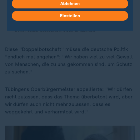
Syrer, Iraker und Afghanen begehen,
Ablehnen
als ihrem Bevölkerungsanteil
Einstellen
angemessen ist.
Boris Palmer, Oberbürgermeister in Tübingen
Diese "Doppelbotschaft" müsse die deutsche Politik
"endlich mal angehen": "Wir haben viel zu viel Gewalt
von Menschen, die zu uns gekommen sind, um Schutz
zu suchen."
Tübingens Oberbürgermeister appellierte: "Wir dürfen
nicht zulassen, dass das Thema überbetont wird, aber
wir dürfen auch nicht mehr zulassen, dass es
weggekehrt und verharmlost wird."