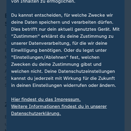
von Inhalten zu ermöglichen.
Bachmann: "Diese Art von
Du kannst entscheiden, für welche Zwecke wir
deine Daten speichern und verarbeiten dürfen.
Schocktherapie brauchen wir nicht"
Dies betrifft nur dein aktuell genutztes Gerät. Mit
"Zustimmen" erklärst du deine Zustimmung zu
Der Wirtschaftswissenschaftler und Professor an der
unserer Datenverarbeitung, für die wir deine
University of Notre Dame in den
USA
, Rüdiger
Einwilligung benötigen. Oder du legst unter
Bachmann, redete sich beim Thema "Mehr Musk und
"Einstellungen/Ablehnen" fest, welchen
Milei wagen" in Rage. "Ich bin als jemand bekannt,
Zwecken du deine Zustimmung gibst und
der auch für Deutschland Reformbedarf konstatiert.
welchen nicht. Deine Datenschutzeinstellungen
Aber das zu vergleichen mit der argentinischen
kannst du jederzeit mit Wirkung für die Zukunft
Situation ist einfach absurd. Diese Art von
in deinen Einstellungen widerrufen oder ändern.
Schocktherapie brauchen wir nicht in Deutschland."
Hier findest du das Impressum.
Zweifel an Vorbildern der FDP
Weitere Informationen findest du in unserer
Datenschutzerklärung.
Bachmann prangert Musk als autoritär und libertär an
und zweifelt an dessen Plänen. "Musk sagt, nur mit
Monopolen gibt es Innovation und Disruption. Und