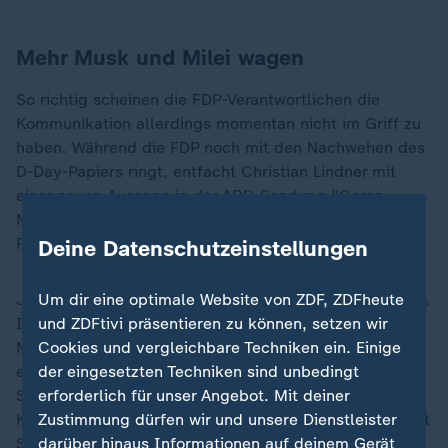
Mehr Musk und Milei wagen
So richtig scheinen die FDP-Verantwortlichen die
Kommunikation allerdings momentan nicht im Griff zu
haben. Während die FDP noch mit den Nachwehen des
D-Day-Papiers ringt, entfacht Christian Lindner mit
einer neuen Aussage in der ARD-Sendung "Caren
Miosga" neue Kontroversen. Er forderte, die deutsche
Politik solle "mehr Musk und Milei wagen".
Deine Datenschutzeinstellungen
Um dir eine optimale Website von ZDF, ZDFheute
Javier Milei ist der amtierende argentinische Präsident.
und ZDFtivi präsentieren zu können, setzen wir
In seiner bisherigen Amtszeit hat er die Zahl der
Cookies und vergleichbare Techniken ein. Einige
Ministerien halbiert, Zehntausende Staatsbeamte
der eingesetzten Techniken sind unbedingt
entlassen, Renten gekürzt und Geld für
erforderlich für unser Angebot. Mit deiner
Suppenküchen, Universitätspersonal und
Zustimmung dürfen wir und unsere Dienstleister
Kulturprogramme eingespart.
Elon Musk
ist demnächst
darüber hinaus Informationen auf deinem Gerät
Sonderberater des künftigen US-Präsidenten
Donald