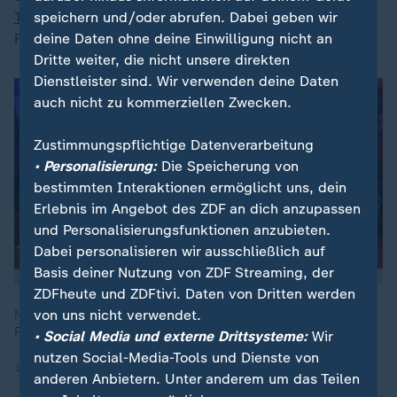
speichern und/oder abrufen. Dabei geben wir
Trump
und will unter anderem drastisch Stellen in
deine Daten ohne deine Einwilligung nicht an
Regierungsbehörden und Subventionen streichen.
Dritte weiter, die nicht unsere direkten
Dienstleister sind. Wir verwenden deine Daten
auch nicht zu kommerziellen Zwecken.
Zustimmungspflichtige Datenverarbeitung
• Personalisierung:
Die Speicherung von
bestimmten Interaktionen ermöglicht uns, dein
Erlebnis im Angebot des ZDF an dich anzupassen
und Personalisierungsfunktionen anzubieten.
Dabei personalisieren wir ausschließlich auf
Basis deiner Nutzung von ZDF Streaming, der
ZDFheute und ZDFtivi. Daten von Dritten werden
von uns nicht verwendet.
Nach seinem Wahlsieg beruft Donald Trump Elon Musk in sein
Regierungs-Team. Welche Auswirkungen hat das auf Europa?
• Social Media und externe Drittsysteme:
Wir
nutzen Social-Media-Tools und Dienste von
13.11.2024 | 3:45 min
anderen Anbietern. Unter anderem um das Teilen