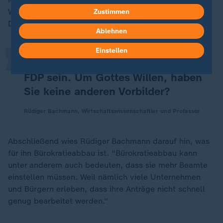
„
Wettbewerb findet der gar nicht so gut." Zu Christian
Zustimmen
Dürr:
Ablehnen
Einstellen
Das kann doch kein Vorbild für die
FDP sein. Um Gottes Willen, haben
Sie keine anderen Vorbilder?
Rüdiger Bachmann, Wirtschaftswissenschaftler und Professor
Abschließend wies Rüdiger Bachmann darauf hin, was
für ihn Bürokratieabbau ist. "Bürokratieabbau kann
unter anderem auch bedeuten, dass sie mehr Beamte
einstellen müssen. Weil nämlich viele Unternehmen
und Bürgern erleben, dass ihre Anträge nicht schnell
genug bearbeitet werden."