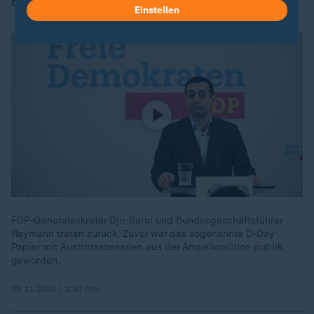
bekanntgab.
Einstellen
FDP-Generalsekretär Djir-Sarai und Bundesgeschäftsführer
Reymann treten zurück. Zuvor war das sogenannte D-Day-
Papier mit Austrittsszenarien aus der Ampelkoalition publik
geworden.
29.11.2024 | 1:30 min