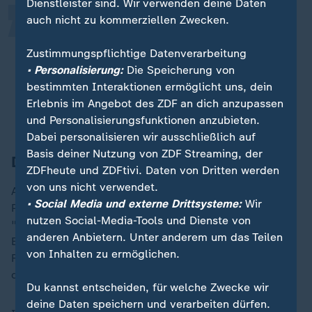
Dienstleister sind. Wir verwenden deine Daten
auch nicht zu kommerziellen Zwecken.
Alle haben mir gegenüber
klargemacht, dass sie davon nichts
Zustimmungspflichtige Datenverarbeitung
gewusst haben, dass sie das nicht
• Personalisierung:
Die Speicherung von
gesagt haben.
bestimmten Interaktionen ermöglicht uns, dein
Erlebnis im Angebot des ZDF an dich anzupassen
Franziska Brandmann, Mitglied des FDP-Bundesvorstands
und Personalisierungsfunktionen anzubieten.
Dabei personalisieren wir ausschließlich auf
Basis deiner Nutzung von ZDF Streaming, der
Djir-Sarai entschuldigt sich
ZDFheute und ZDFtivi. Daten von Dritten werden
von uns nicht verwendet.
Auch Djir-Sarai bestritt noch am Donnerstag, dass die
• Social Media und externe Drittsysteme:
Wir
Parteiführung der FDP über das Strategiepapier zum
nutzen Social-Media-Tools und Dienste von
"D-Day" informiert gewesen sei. "Das Papier ist auf
anderen Anbietern. Unter anderem um das Teilen
Ebene der Mitarbeiter entstanden. Niemand aus der
von Inhalten zu ermöglichen.
Führung der FDP kannte das Papier", sagte Djir-Sarai
der "Welt".
Du kannst entscheiden, für welche Zwecke wir
deine Daten speichern und verarbeiten dürfen.