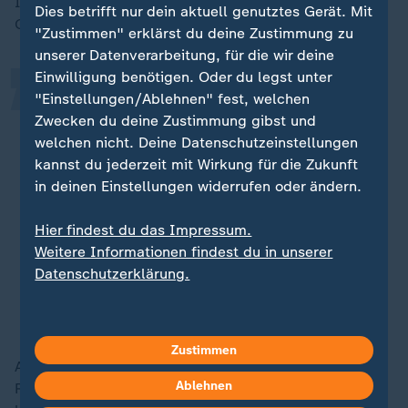
„
Inzwischen hat die FDP dieses Zitat von ihrem Ex-
Dies betrifft nur dein aktuell genutztes Gerät. Mit
Generalsekretär veröffentlicht:
"Zustimmen" erklärst du deine Zustimmung zu
unserer Datenverarbeitung, für die wir deine
Einwilligung benötigen. Oder du legst unter
Ich habe unwissentlich falsch über
"Einstellungen/Ablehnen" fest, welchen
ein internes Dokument informiert.
Zwecken du deine Zustimmung gibst und
welchen nicht. Deine Datenschutzeinstellungen
Dies war nicht meine Absicht, da ich
kannst du jederzeit mit Wirkung für die Zukunft
selbst keine Kenntnis von diesem
in deinen Einstellungen widerrufen oder ändern.
Papier hatte. Weder von der
Erstellung, noch von der inhaltlichen
Hier findest du das Impressum.
Ausrichtung. Dafür entschuldige ich
Weitere Informationen findest du in unserer
mich.
Datenschutzerklärung.
Statement von Djir-Sarai zu seinem Rücktritt
Zustimmen
Auch der FDP-Bundesgeschäftsführer Carsten
Ablehnen
Reymann gibt sein Amt auf, wie die FDP am Freitag