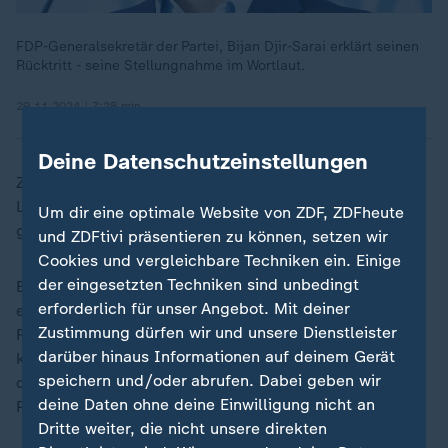
FDP-Generalsekretär der Partei, Bijan Djir-Sarai erklärt seinen
Rücktritt - seine Stellungnahme im Wortlaut.
29.11.2024 | 7:28 min
Deine Datenschutzeinstellungen
Zuvor hatte die Bundesvorsitzende der Jungen
Liberalen, Franziska Brandmann, offen seinen Rücktritt
Um dir eine optimale Website von ZDF, ZDFheute
gefordert.
und ZDFtivi präsentieren zu können, setzen wir
Cookies und vergleichbare Techniken ein. Einige
der eingesetzten Techniken sind unbedingt
Brandmann selbst hatte noch am 26. November in
erforderlich für unser Angebot. Mit deiner
einem Spitzengespräch mit dem "Spiegel" die
Zustimmung dürfen wir und unsere Dienstleister
Recherchen in Zweifel gezogen und gesagt: "Ich
„
darüber hinaus Informationen auf deinem Gerät
kenne alle Personen, die da bei diesen Gesprächen
speichern und/oder abrufen. Dabei geben wir
dabei gewesen sein sollen und ich habe mit diesen
deine Daten ohne deine Einwilligung nicht an
Personen gesprochen." Und weiter:
Dritte weiter, die nicht unsere direkten