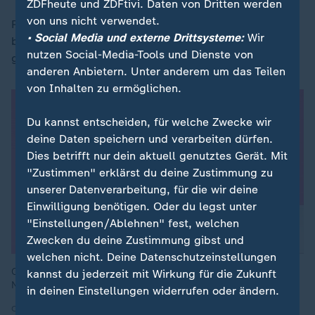
ZDFheute und ZDFtivi. Daten von Dritten werden
von uns nicht verwendet.
Reymann will so ermöglichen, dass die FDP "ohne
• Social Media und externe Drittsysteme:
Wir
belastende Personaldebatten" in den Wahlkampf
nutzen Social-Media-Tools und Dienste von
gehen kann.
anderen Anbietern. Unter anderem um das Teilen
von Inhalten zu ermöglichen.
Du kannst entscheiden, für welche Zwecke wir
deine Daten speichern und verarbeiten dürfen.
Dies betrifft nur dein aktuell genutztes Gerät. Mit
"Zustimmen" erklärst du deine Zustimmung zu
unserer Datenverarbeitung, für die wir deine
Einwilligung benötigen. Oder du legst unter
"Einstellungen/Ablehnen" fest, welchen
Zwecken du deine Zustimmung gibst und
welchen nicht. Deine Datenschutzeinstellungen
Carsten Reymann möchte seiner Partei eine personelle
kannst du jederzeit mit Wirkung für die Zukunft
Neuaufstellung ermöglichen.
in deinen Einstellungen widerrufen oder ändern.
Quelle: Imago