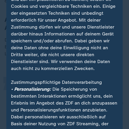
dem."
Cookies und vergleichbare Techniken ein. Einige
der eingesetzten Techniken sind unbedingt
Auch FDP-Bundesgeschäftsführer gibt
erforderlich für unser Angebot. Mit deiner
Amt auf
Zustimmung dürfen wir und unsere Dienstleister
darüber hinaus Informationen auf deinem Gerät
Darüber hinaus erklärte auch Carsten Reymann, der
speichern und/oder abrufen. Dabei geben wir
„
Bundesgeschäftsführer der FDP, dass er Parteichef
deine Daten ohne deine Einwilligung nicht an
Lindner den "Verzicht auf das Amt" "angeboten" habe.
Dritte weiter, die nicht unsere direkten
Dienstleister sind. Wir verwenden deine Daten
auch nicht zu kommerziellen Zwecken.
Zustimmungspflichtige Datenverarbeitung
Ich tue dies, weil ich eine personelle
• Personalisierung:
Die Speicherung von
Neuaufstellung der Partei im Hans-
bestimmten Interaktionen ermöglicht uns, dein
Dietrich-Genscher-Haus ermöglichen
Erlebnis im Angebot des ZDF an dich anzupassen
möchte.
und Personalisierungsfunktionen anzubieten.
Dabei personalisieren wir ausschließlich auf
Carsten Reymann (FDP) zu seinem Rücktritt
Basis deiner Nutzung von ZDF Streaming, der