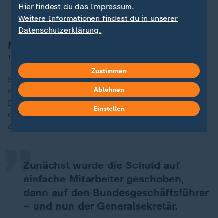
Hier findest du das Impressum.
Weitere Informationen findest du in unserer
Datenschutzerklärung.
Miersch: Djir-Sarai-Rücktritt
"durchschaubares Bauernopfer"
Zustimmen
SPD-Generalsekretär Matthias Miersch hat den
Ablehnen
Rücktritt von Djir-Sarai als "durchschaubares
„
Bauernopfer" bezeichnet. Der Schritt sei erfolgt, "um
Einstellen
die Verantwortung von FDP-Chef Christian Lindner
abzulenken".
Zunächst wurde die Schuld auf
einfache Mitarbeiter geschoben,
dann auf den Bundesgeschäftsführer
– und nun der Generalsekretär.