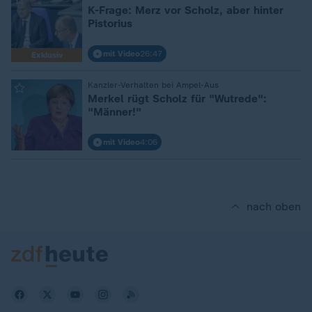
K-Frage: Merz vor Scholz, aber hinter
Pistorius
mit Video
26:47
Exklusiv
:
Kanzler-Verhalten bei Ampel-Aus
Merkel rügt Scholz für "Wutrede":
"Männer!"
mit Video
4:06
nach oben