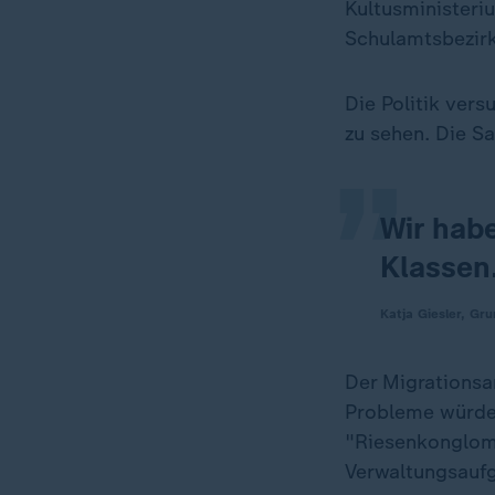
Kultusministeri
Schulamtsbezirk
„
Die Politik ver
zu sehen. Die S
Wir habe
Klassen
Katja Giesler, Gru
Der Migrationsan
Probleme würden
"Riesenkonglom
Verwaltungsaufg