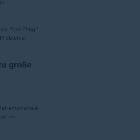
em
 als "das Ding"
 Probleme:
 zu große
zial-emotionale
uf ein