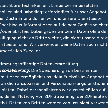
iziert werden und alle Kinder müss
gleichbare Techniken ein. Einige der eingesetzten
hniken sind unbedingt erforderlich für unser Angebot.
 erlernen.
ner Zustimmung dürfen wir und unsere Dienstleister
über hinaus Informationen auf deinem Gerät speicher
esbildungsministerin
/oder abrufen. Dabei geben wir deine Daten ohne de
willigung nicht an Dritte weiter, die nicht unsere direk
, ob die Sprachförderung vor der Einschulung im Kinde
nstleister sind. Wir verwenden deine Daten auch nicht
hule
stattfinde. Jedes Kind müsse in einer vorgezog
merziellen Zwecken.
ng oder einer kinderärztlichen Vorsorgeuntersuchung
.
timmungspflichtige Datenverarbeitung
ersonalisierung:
Die Speicherung von bestimmten
prüfungen Teil aller Vorsorgeuntersuchungen im Kin
eraktionen ermöglicht uns, dein Erlebnis im Angebot 
d, ließ die Bundesbildungsministerin dabei außer Acht
 an dich anzupassen und Personalisierungsfunktionen
ubieten. Dabei personalisieren wir ausschließlich auf
is deiner Nutzung von ZDF Streaming, der ZDFheute 
uchen immer mehr bildungskompens
tivi. Daten von Dritten werden von uns nicht verwend