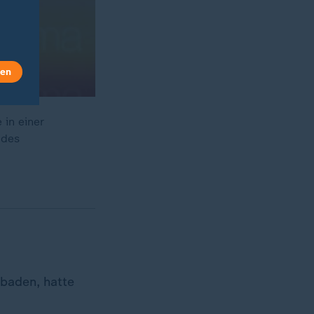
len
 in einer
 des
sbaden, hatte