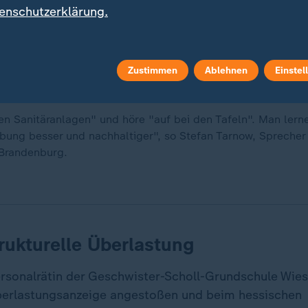
enschutzerklärung.
Zustimmen
Ablehnen
Einstel
en Sanitäranlagen" und höre "auf bei den Tafeln". Man lerne
ung besser und nachhaltiger", so Stefan Tarnow, Sprecher
 Brandenburg.
trukturelle Überlastung
Personalrätin der Geschwister-Scholl-Grundschule Wie
erlastungsanzeige angestoßen und beim hessischen