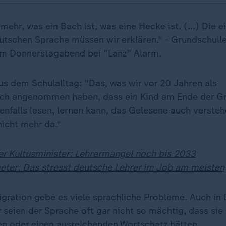
mehr, was ein Bach ist, was eine Hecke ist. (...) Die e
eutschen Sprache müssen wir erklären." - Grundschulle
am Donnerstagabend bei "Lanz" Alarm.
us dem Schulalltag: "Das, was wir vor 20 Jahren als
lich angenommen haben, dass ein Kind am Ende der G
enfalls lesen, lernen kann, das Gelesene auch versteh
nicht mehr da."
r Kultusminister: Lehrermangel noch bis 2033
ter: Das stresst deutsche Lehrer im Job am meisten
gration gebe es viele sprachliche Probleme. Auch in
seien der Sprache oft gar nicht so mächtig, dass sie
n oder einen ausreichenden Wortschatz hätten.