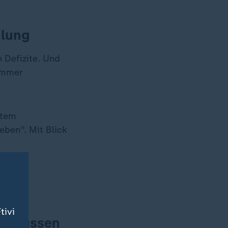
ulung
 Defizite. Und
immer
rtem
eben". Mit Blick
t
tivi
er müssen