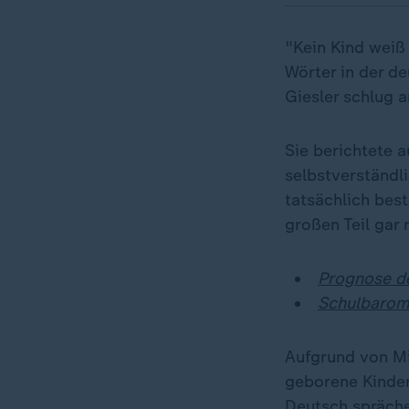
"Kein Kind weiß 
Wörter in der d
Giesler schlug 
Sie berichtete a
selbstverständ
tatsächlich best
großen Teil gar 
Prognose de
Schulbarome
Aufgrund von Mi
geborene Kinder 
Deutsch spräche