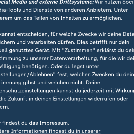
en, damit Kinder überhaupt lerne
ocial Media und externe Drittsysteme:
Wir nutzen Soci
ia-Tools und Dienste von anderen Anbietern. Unter
esbildungsministerin
erem um das Teilen von Inhalten zu ermöglichen.
h das System von Schulen und Hilfesystemen "nicht h
kannst entscheiden, für welche Zwecke wir deine Dat
ichern und verarbeiten dürfen. Dies betrifft nur dein
uell genutztes Gerät. Mit "Zustimmen" erklärst du dei
timmung zu unserer Datenverarbeitung, für die wir de
willigung benötigen. Oder du legst unter
nstellungen/Ablehnen" fest, welchen Zwecken du dei
timmung gibst und welchen nicht. Deine
enschutzeinstellungen kannst du jederzeit mit Wirkun
 die Zukunft in deinen Einstellungen widerrufen oder
ern.
r findest du das Impressum.
tere Informationen findest du in unserer