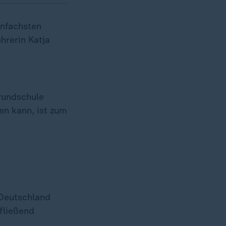
infachsten
hrerin Katja
rundschule
en kann, ist zum
 Deutschland
 fließend