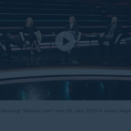
e Sendung "Markus Lanz" vom 26. Juni 2025 in voller Länge