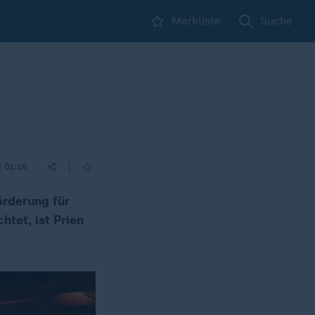
Merkliste
Suche
|
| 01:18
örderung für
htet, ist Prien