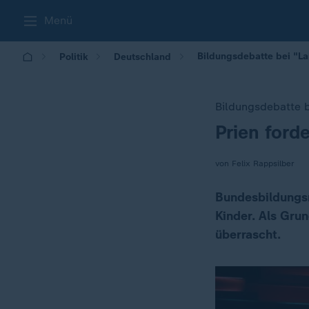
Menü
Bildungsdebatte bei "Lan
Politik
Deutschland
Bildungsdebatte b
Prien ford
:
von Felix Rappsilber
Bundesbildungsm
Kinder. Als Grun
überrascht.