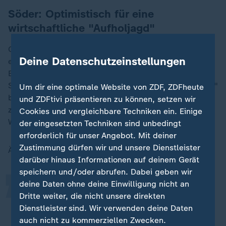
Söder: Optimistisch für eine
wirtschaftliche "Aufholjagd"
CSU-Chef
Markus Söder
hob ebenfalls im ZDF hervor,
Deine Datenschutzeinstellungen
es werde Investitionen, aber auch steuerliche
Entlastungen geben. Dazu kämen eine massive
Senkung der Energiekosten und ein "Befreiungsschlag"
Um dir eine optimale Website von ZDF, ZDFheute
bei der Bürokratie. Er sei "optimistisch", dass
und ZDFtivi präsentieren zu können, setzen wir
zumindest eine "Aufholjagd" starte, um die deutsche
Cookies und vergleichbare Techniken ein. Einige
„
Wirtschaft zu stärken.
der eingesetzten Techniken sind unbedingt
erforderlich für unser Angebot. Mit deiner
Zustimmung dürfen wir und unsere Dienstleister
Ähnlich wie Klingbeil betonte auch Söder:
darüber hinaus Informationen auf deinem Gerät
speichern und/oder abrufen. Dabei geben wir
deine Daten ohne deine Einwilligung nicht an
Es wird kräftig gespart werden.
Dritte weiter, die nicht unsere direkten
Dienstleister sind. Wir verwenden deine Daten
Markus Söder, CSU-Chef
auch nicht zu kommerziellen Zwecken.