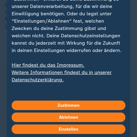
gelingen, das ist eine der großen sozialen Frage
unserer Datenverarbeitung, für die wir deine
unserer Zeit", sagte Klingbeil. Die jetzt beschlossenen
Einwilligung benötigen. Oder du legst unter
Maßnahmen könnten dazu führen, "dass der Turbo
"Einstellungen/Ablehnen" fest, welchen
jetzt scharf geschaltet wird."
Zwecken du deine Zustimmung gibst und
welchen nicht. Deine Datenschutzeinstellungen
kannst du jederzeit mit Wirkung für die Zukunft
ZDFheute auf WhatsApp
in deinen Einstellungen widerrufen oder ändern.
Hier findest du das Impressum.
Weitere Informationen findest du in unserer
Datenschutzerklärung.
Zustimmen
Ablehnen
Einstellen
Quelle: dpa