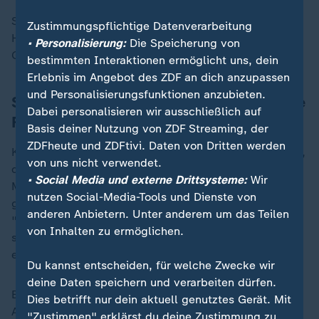
So würden etwa das Bürgergeld und das
Zustimmungspflichtige Datenverarbeitung
Heizungsgesetz abgeschafft und auf eine neue
• Personalisierung:
Die Speicherung von
Grundlage gestellt.
bestimmten Interaktionen ermöglicht uns, dein
Erlebnis im Angebot des ZDF an dich anzupassen
und Personalisierungsfunktionen anzubieten.
SPD-Chef: Wohnraum ist "große, soziale
Dabei personalisieren wir ausschließlich auf
Frage unserer Zeit"
Basis deiner Nutzung von ZDF Streaming, der
ZDFheute und ZDFtivi. Daten von Dritten werden
Klingbeil verteidigte die Änderungen beim Bürgergeld,
von uns nicht verwendet.
das zu einer "Grundsicherung" werden soll. Wenn
• Social Media und externe Drittsysteme:
Wir
Menschen etwa unverschuldet in Arbeitslosigkeit
nutzen Social-Media-Tools und Dienste von
gerieten, müsse ihnen ein starker Sozialstaat helfen.
anderen Anbietern. Unter anderem um das Teilen
"Das bleibt gewährleistet", sagte der SPD-Chef. Wenn
von Inhalten zu ermöglichen.
sich aber jemand verweigere, dann werde der Druck
erhöht. "Das kann die Gesellschaft auch erwarten."
Du kannst entscheiden, für welche Zwecke wir
deine Daten speichern und verarbeiten dürfen.
Ein zentrales Vorhaben von Union und SPD ist der
Dies betrifft nur dein aktuell genutztes Gerät. Mit
Ausbau von bezahlbarem Wohnraum. "Das muss
"Zustimmen" erklärst du deine Zustimmung zu