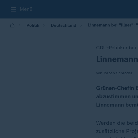
Menü
Linnemann bei "illner": 
Politik
Deutschland
CDU-Politiker bei 
Linnemann:
:
von Torben Schröder
Grünen-Chefin B
abzustimmen un
Linnemann bemüh
Werden die beid
zusätzliche Pro