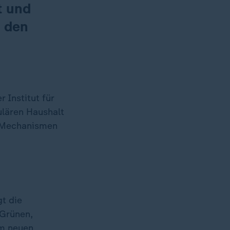
t und
n den
 Institut für
lären Haushalt
 Mechanismen
gt die
 Grünen,
im neuen