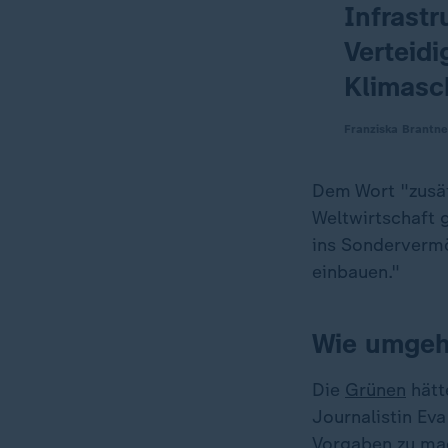
Infrastr
Verteidi
Klimasc
Franziska Brantne
Dem Wort "zusät
Weltwirtschaft 
ins Sonderverm
einbauen."
Wie umgeh
Die
Grünen
hätte
Journalistin Ev
Vorgaben zu mac