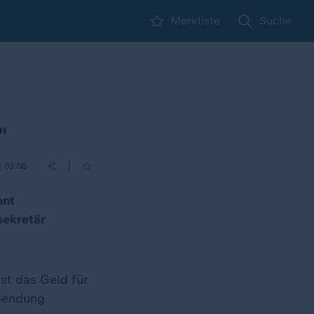
Merkliste
Suche
"
|
| 03:08
nnt
sekretär
st das Geld für
-Sendung