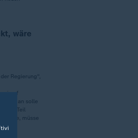
kt, wäre
 der Regierung",
asi auf
rekt. Man solle
n den Teil
et werde, müsse
tivi