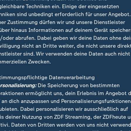
gleichbare Techniken ein. Einige der eingesetzten
igung muss sofort gemacht werden.
hniken sind unbedingt erforderlich für unser Angebot.
ner Zustimmung dürfen wir und unsere Dienstleister
Journalist
über hinaus Informationen auf deinem Gerät speicher
/oder abrufen. Dabei geben wir deine Daten ohne de
aufteilen? "Bei der Verteidigung haben wir drei Jahre
willigung nicht an Dritte weiter, die nicht unsere direk
k. Hierbei handele es sich um existenzielle Fragen. Inh
nstleister sind. Wir verwenden deine Daten auch nicht
rastruktur nicht gegeben. "Sie ist politisch gegeben."
merziellen Zwecken.
timmungspflichtige Datenverarbeitung
öffnet Tür zur geteilten Beschluss
ersonalisierung:
Die Speicherung von bestimmten
eraktionen ermöglicht uns, dein Erlebnis im Angebot 
laut Brantner auch bereit, nur das Sicherheitspaket z
 an dich anzupassen und Personalisierungsfunktionen
e es ein gutes Gesamtpaket sein.
ubieten. Dabei personalisieren wir ausschließlich auf
is deiner Nutzung von ZDF Streaming, der ZDFheute 
tivi. Daten von Dritten werden von uns nicht verwend
nicht klappt, machen wir den erste