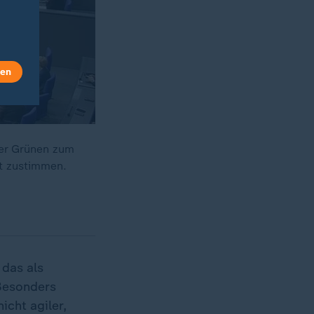
len
er Grünen zum
t zustimmen.
 das als
 Besonders
cht agiler,