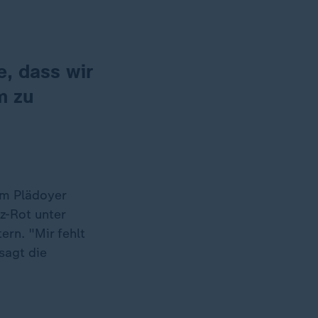
, dass wir
m zu
em Plädoyer
z-Rot unter
rn. "Mir fehlt
 sagt die