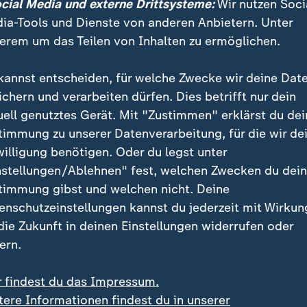
ocial Media und externe Drittsysteme:
Wir nutzen Soci
ia-Tools und Dienste von anderen Anbietern. Unter
r, Grünen-Vorsitzende
erem um das Teilen von Inhalten zu ermöglichen.
in kündigt an, selbst das Verteidigungspaket einzubr
kannst entscheiden, für welche Zwecke wir deine Dat
agt Brantner: "Kanzler muss man wollen und können.
ichern und verarbeiten dürfen. Dies betrifft nur dein
be der Unions-Kanzlerkandidat nicht gesehen - oder
uell genutztes Gerät. Mit "Zustimmen" erklärst du dei
en.
timmung zu unserer Datenverarbeitung, für die wir de
willigung benötigen. Oder du legst unter
nstellungen/Ablehnen" fest, welchen Zwecken du dei
timmung gibst und welchen nicht. Deine
enschutzeinstellungen kannst du jederzeit mit Wirkun
 die Zukunft in deinen Einstellungen widerrufen oder
ern.
r findest du das Impressum.
tere Informationen findest du in unserer