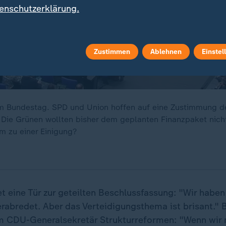
enschutzerklärung.
Zustimmen
Ablehnen
Einstel
m Bundestag. SPD und Union hoffen auf eine Zustimmung d
Die Grünen wollten bisher dem geplanten Finanzpaket nich
 zu einer Einigung?
 eine Tür zur geteilten Beschlussfassung: "Wir haben
abredet. Aber das Verteidigungsthema ist brisant."
m CDU-Generalsekretär Strukturreformen: "Wenn wir ni