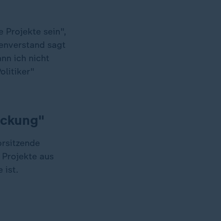
 Projekte sein",
enverstand sagt
ann ich nicht
litiker"
ackung"
orsitzende
 Projekte aus
 ist.